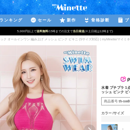
ランキング
セール
新作
骨格診断
ブ
5,000円以上で
送料無料
/15時までの注文で
当日発送
(※土日祝は12時まで)
ク オールインワン 編み上げ メッシュ ピンク ビキニ (Sサイズ対応) | myMinette/マイミ
水着 プチプラ 1
ッシュ ピンク ビキ
商品番号
th-sw
カラー
サイズ
-