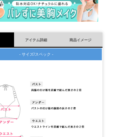
)
アイテム詳細
商品イメージ
- サイズ/スペック -