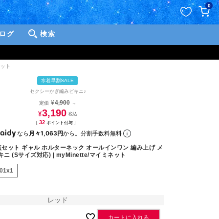
ペー
0
ジト
ップ
ログ
検索
へ
ネット
水着早割SALE
セクシーかぎ編みビキニ♪
¥
4,900
定価
→
3,190
¥
32
[
ポイント付与 ]
なら
月々1,063円
から。分割手数料無料
点セット ギャル ホルターネック オールインワン 編み上げ メ
ニ (Sサイズ対応) | myMinette/マイミネット
801x1
レッド
カートに入れる