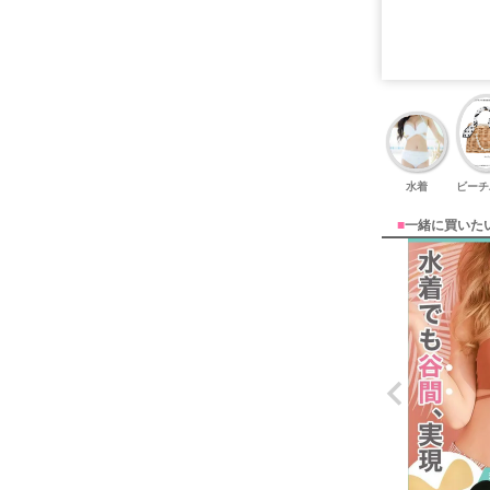
水着
ビーチ
■
一緒に買いた