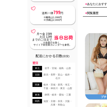
■
あなたにおすす
799
■
閲覧履歴
送料一律
円
※離島は1,099円
※沖縄は2,000円
月〜金 15時
当日出荷
土日 12時
までのご注文で
※休業日を除く。
サイト下部営業カレンダーを参照。
配送にかかる日数
(目安)
翌日
東北
岩手・宮城・福島・山形
北陸
新潟・長野・富山・福井・
石川
関東
栃木・茨城・群馬・埼玉・
千葉・神奈川・東京・山梨
東海
静岡・岐阜・愛知・三重
プチ
関西
滋賀・京都・奈良・大阪・
兵庫・和歌山