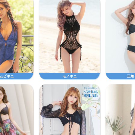
ムビキニ
モノキニ
三角