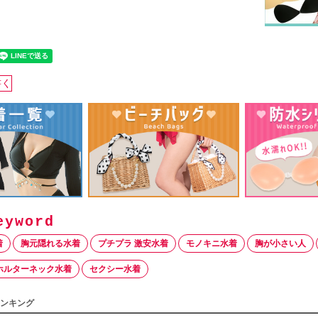
書く
着
胸元隠れる水着
プチプラ 激安水着
モノキニ水着
胸が小さい人
ホルターネック水着
セクシー水着
ンキング