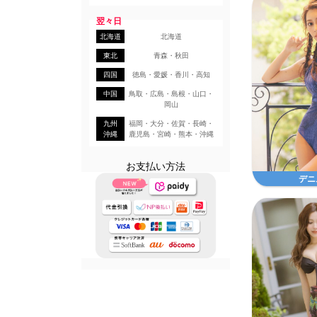
翌々日
北海道
北海道
東北
青森・秋田
四国
徳島・愛媛・香川・高知
中国
鳥取・広島・島根・山口・
岡山
九州
福岡・大分・佐賀・長崎・
沖縄
鹿児島・宮崎・熊本・沖縄
お支払い方法
デニ