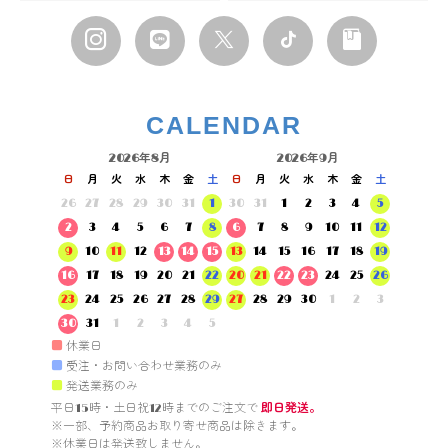
CALENDAR
2026年8月
2026年9月
日
月
火
水
木
金
土
日
月
火
水
木
金
土
26
27
28
29
30
31
1
30
31
1
2
3
4
5
2
3
4
5
6
7
8
6
7
8
9
10
11
12
9
10
11
12
13
14
15
13
14
15
16
17
18
19
16
17
18
19
20
21
22
20
21
22
23
24
25
26
23
24
25
26
27
28
29
27
28
29
30
1
2
3
30
31
1
2
3
4
5
■
休業日
■
受注・お問い合わせ業務のみ
■
発送業務のみ
平日15時・土日祝12時までのご注文で 
即日発送。
※一部、予約商品お取り寄せ商品は除きます。

※休業日は発送致しません。
