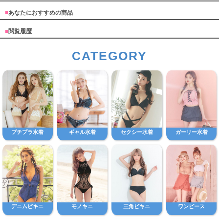
■
あなたにおすすめの商品
■
閲覧履歴
CATEGORY
プチプラ水着
ギャル水着
セクシー水着
ガーリー水着
デニムビキニ
モノキニ
三角ビキニ
ワンピース