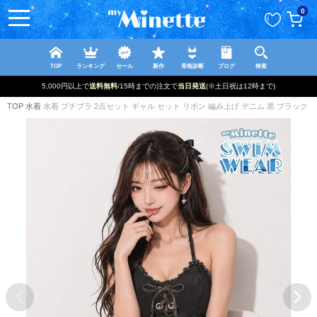
ペー
0
ジト
ップ
へ
TOP
ランキング
セール
新作
骨格診断
ブログ
検索
5,000円以上で
送料無料
/15時までの注文で
当日発送
(※土日祝は12時まで)
TOP
水着
水着 プチプラ 2点セット ギャル セット リボン 編み上げ デニム 黒 ブラック ビキニ 