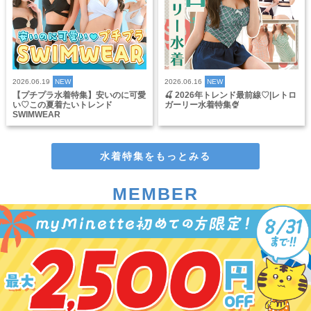
2026.06.19
NEW
2026.06.16
NEW
【プチプラ水着特集】安いのに可愛
🍒 2026年トレンド最前線♡|レトロ
い♡この夏着たいトレンド
ガーリー水着特集🍨
SWIMWEAR
水着特集をもっとみる
MEMBER