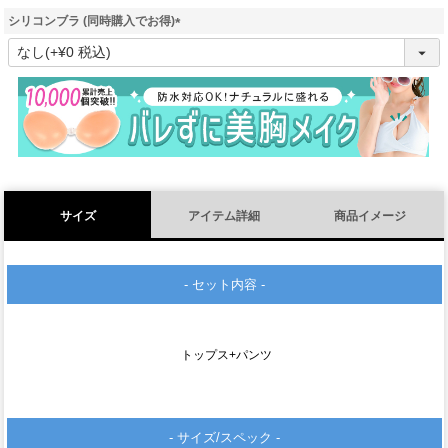
シリコンブラ (同時購入でお得)
(
必
須
)
サイズ
アイテム詳細
商品イメージ
- セット内容 -
トップス+パンツ
- サイズ/スペック -