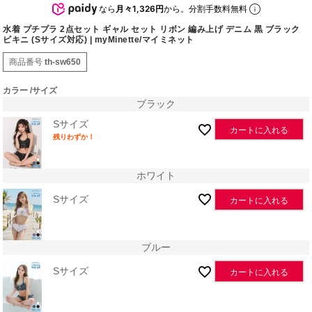
なら
月々1,326円
から。分割手数料無料
水着 プチプラ 2点セット ギャル セット リボン 編み上げ デニム 黒 ブラック
ビキニ (Sサイズ対応) | myMinette/マイミネット
商品番号
th-sw650
カラー
サイズ
ブラック
Sサイズ
カートに入れる
残りわずか！
ホワイト
Sサイズ
カートに入れる
ブルー
Sサイズ
カートに入れる