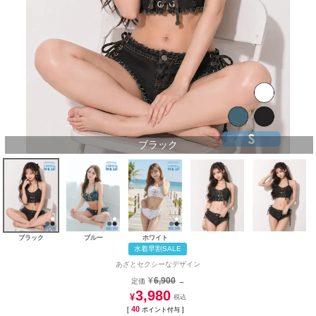
ブラック
ブラック
ブルー
ホワイト
水着早割SALE
あざとセクシーなデザイン
¥
6,900
定価
→
3,980
¥
40
[
ポイント付与 ]