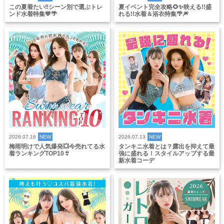
この夏着たい‼️シーン別で選ぶトレ
夏イベント完全攻略🌻✨映える!!盛
ンド水着特集💙🌴
れる!!水着＆浴衣特集🌴🎆
2026.07.16
NEW
2026.07.13
NEW
梅雨明けで人気爆発💥今売れてる水
タンキニ水着とは？露出を抑えて最
着ランキングTOP10👙
強に盛れる！スタイルアップする最
新水着コーデ