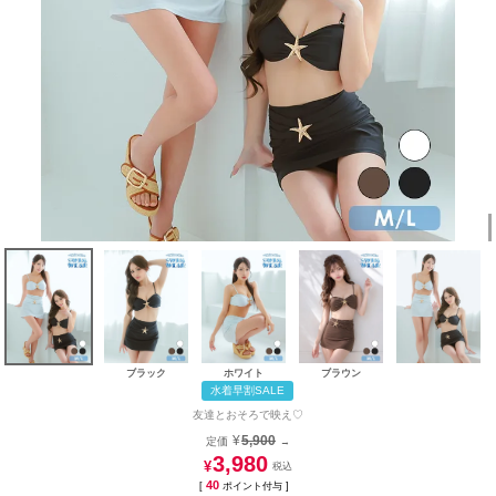
ブラック
ホワイト
ブラウン
水着早割SALE
友達とおそろで映え♡
¥
5,900
定価
→
3,980
¥
40
[
ポイント付与 ]