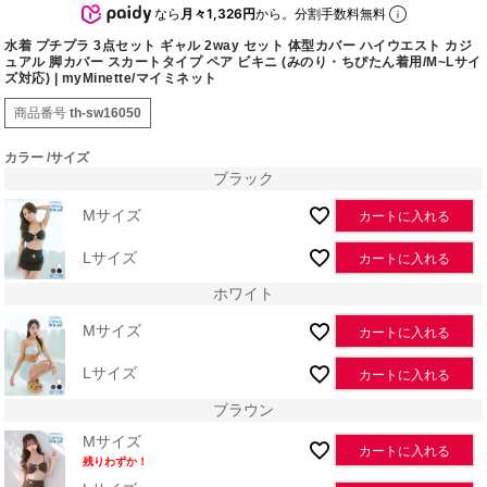
なら
月々1,326円
から。分割手数料無料
水着 プチプラ 3点セット ギャル 2way セット 体型カバー ハイウエスト カジ
ュアル 脚カバー スカートタイプ ペア ビキニ (みのり・ちぴたん着用/M~Lサイ
ズ対応) | myMinette/マイミネット
商品番号
th-sw16050
カラー
サイズ
ブラック
Mサイズ
カートに入れる
Lサイズ
カートに入れる
ホワイト
Mサイズ
カートに入れる
Lサイズ
カートに入れる
ブラウン
Mサイズ
カートに入れる
残りわずか！