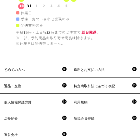
30
31
1
2
3
4
5
■
休業日
■
受注・お問い合わせ業務のみ
■
発送業務のみ
平日15時・土日祝12時までのご注文で 
即日発送。
※一部、予約商品お取り寄せ商品は除きます。

※休業日は発送致しません。

初めての方へ
送料とお支払い方法
返品・交換
特定商取引法に基づく表記
個人情報保護方針
利用規約
店長紹介
新規会員登録
運営会社