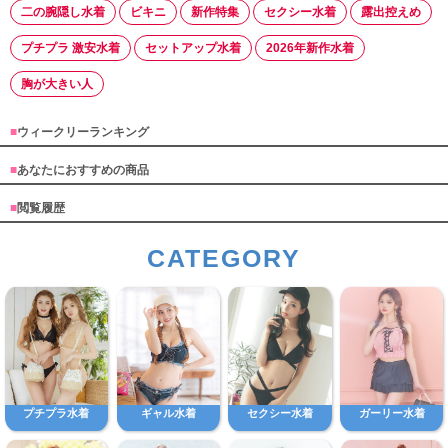
二の腕隠し水着
ビキニ
新作特集
セクシー水着
露出控えめ
プチプラ 激安水着
セットアップ水着
2026年新作水着
胸が大きい人
■
ウィークリーランキング
■
あなたにおすすめの商品
■
閲覧履歴
CATEGORY
プチプラ水着
ギャル水着
セクシー水着
ガーリー水着