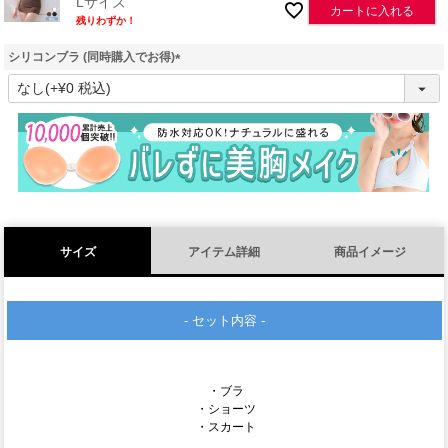
Lサイズ
カートに入れる
残りわずか！
シリコンブラ (同時購入でお得)
(
必
須
)
サイズ
アイテム詳細
商品イメージ
- セット内容 -
・ブラ
・ショーツ
・スカート