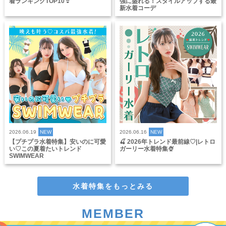
着ランキングTOP10👙
強に盛れる！スタイルアップする最
新水着コーデ
2026.06.19
NEW
2026.06.16
NEW
【プチプラ水着特集】安いのに可愛
🍒 2026年トレンド最前線♡|レトロ
い♡この夏着たいトレンド
ガーリー水着特集🍨
SWIMWEAR
水着特集をもっとみる
MEMBER