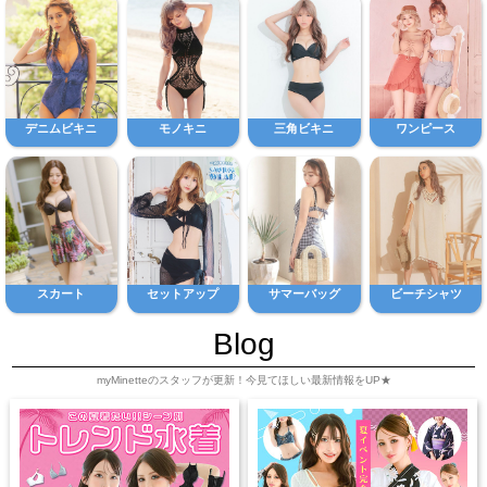
デニムビキニ
モノキニ
三角ビキニ
ワンピース
スカート
セットアップ
サマーバッグ
ビーチシャツ
Blog
myMinetteのスタッフが更新！今見てほしい最新情報をUP★