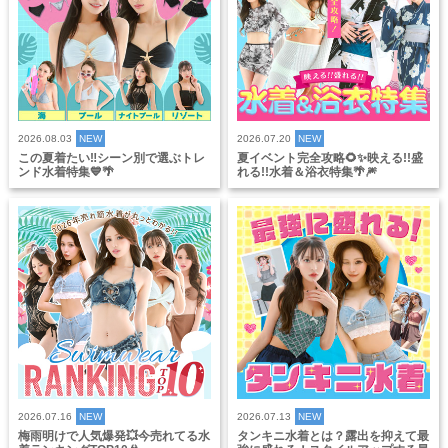
2026.08.03
NEW
2026.07.20
NEW
この夏着たい‼️シーン別で選ぶトレ
夏イベント完全攻略🌻✨映える!!盛
ンド水着特集💙🌴
れる!!水着＆浴衣特集🌴🎆
2026.07.16
NEW
2026.07.13
NEW
梅雨明けで人気爆発💥今売れてる水
タンキニ水着とは？露出を抑えて最