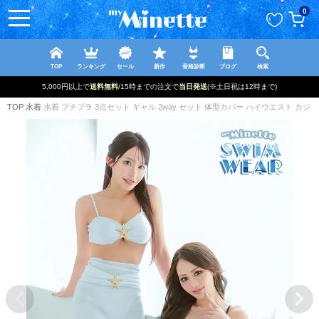
ペー
0
ジト
ップ
へ
TOP
ランキング
セール
新作
骨格診断
ブログ
検索
5,000円以上で
送料無料
/15時までの注文で
当日発送
(※土日祝は12時まで)
TOP
水着
水着 プチプラ 3点セット ギャル 2way セット 体型カバー ハイウエスト カジュア