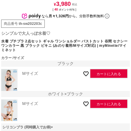
3,980
¥
40
[
ポイント付与 ]
なら
月々1,326円
から。分割手数料無料
商品番号
th-sw202203c
シンプルで大人っぽ水着♡
水着 プチプラ 2点セット ギャル ワンショルダー バストカット 谷間 セクシー
ワンカラー 黒 ブラック ビキニ (みのり着用/Mサイズ対応) | myMinette/マイ
ミネット
カラー
サイズ
ブラック
Mサイズ
カートに入れる
ホワイト×ブラック
Mサイズ
カートに入れる
シリコンブラ (同時購入でお得)