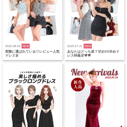
2026.08.04
NEW
2026.07.31
NEW
実際に選ばれている♡レビュー人気
あなたはどっち派？甘めVS辛めド
ドレス👗
レス特集👗💖🖤