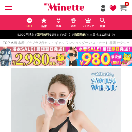
ペー
0
ジト
ップ
へ
SALE
新作
検索
水着
浴衣
ランキング
5,000円以上で
送料無料
/15時までの注文で
当日発送
(※土日祝は12時まで)
TOP
水着
水着 プチプラ 2点セット ギャル ワンショルダー バストカット 谷間 セクシー ワンカ