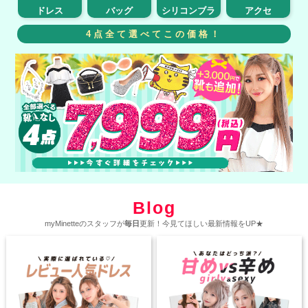
ドレス
バッグ
シリコンブラ
アクセ
4点全て選べてこの価格！
Blog
myMinetteのスタッフが
毎日
更新！今見てほしい最新情報をUP★