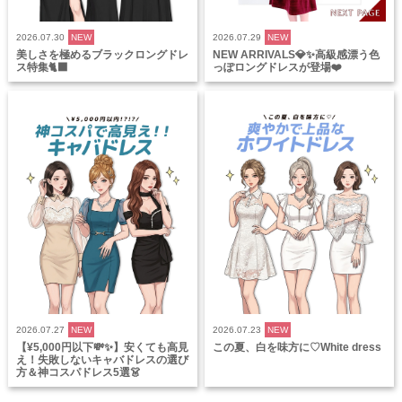
2026.07.30
NEW
2026.07.29
NEW
美しさを極めるブラックロングドレ
NEW ARRIVALS💎✨高級感漂う色
ス特集🐈‍⬛
っぽロングドレスが登場❤️
2026.07.27
NEW
2026.07.23
NEW
【¥5,000円以下💸✨】安くても高見
この夏、白を味方に♡White dress
え！失敗しないキャバドレスの選び
方＆神コスパドレス5選👗