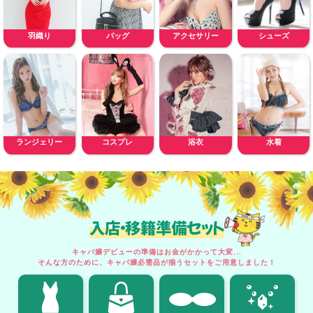
羽織り
バッグ
アクセサリー
シューズ
ランジェリー
コスプレ
浴衣
水着
入店・移籍準備セット
キャバ嬢デビューの準備はお金がかかって大変...
そんな方のために、キャバ嬢必需品が揃うセットをご用意しました！