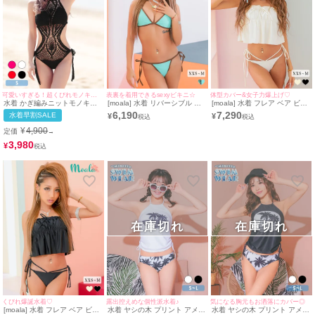
可愛いすぎる！超くびれモノキニ水着♡
表裏を着用できるsexyビキニ☆
体型カバー&女子力爆上げ♡
水着 かぎ編みニットモノキニ
[moala] 水着 リバーシブル ペ
[moala] 水着 フレア ベア ビス
ハイネックビキニ
イズリー 無地 ホルターネック
チェ ワンカラー 体型カバー コ
6,190
7,290
水着早割SALE
¥
¥
ギャル 三角 ビキニ (ミント/瀬
ードリボン ギャル ビキニ (ア
戸ももあ着用)
イボリー/瀬戸ももあ着用)
¥
4,900
定価
→
3,980
¥
在庫切れ
在庫切れ
くびれ爆誕水着♡
露出控えめな個性派水着♪
気になる胸元もお洒落にカバー◎
[moala] 水着 フレア ベア ビス
水着 ヤシの木 プリント アメリ
水着 ヤシの木 プリント アメリ