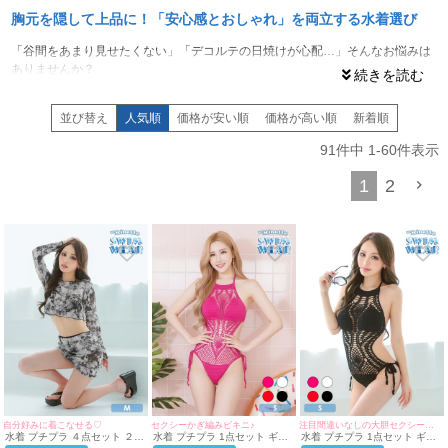
胸元を隠して上品に！「安心感とおしゃれ」を両立する水着選び
「谷間をあまり見せたくない」「デコルテの日焼けが心配…」そんなお悩みは
ありませんか？
胸元をしっかりカバーするデザイン
は、露出を抑えるだけでなく、顔周りをス
ッキリと見せ、大人っぽく洗練された印象を与えてくれます。
並び替え
人気順
価格が安い順
価格が高い順
新着順
上品な「ハイネック」と「シアー素材」で叶える体型カバー
91
件中
1
-
60
件表示
トレンドの
ハイネックデザイン
は、かがんだ時の胸元の隙間を気にせず、アク
1
2
ティブに動けるのが最大のメリット。小胸さんのカパカパ浮き対策や、グラマ
ラスさんの揺れ防止にも最適です。
また、透け感のあるシアー素材やレースを用いたデザインなら、重たい印象に
ならずに「隠しながら魅せる」上品なスタイルが完成します。
さらに、首元までカバーできるデザインなら、
うっかり日焼けを防ぐUV対策
に
も効果的！
myMinetteでは、露出を控えたワンピースやビスチェ風ビキニなど、洋服感覚
で楽しめる大人可愛い水着を豊富に揃えています。
「安心感」を自信に変えて、周りの視線を気にせず思いっきり夏を楽しみまし
ょう♥
自分好みに着こなせる♡
セクシーかぎ編みビキニ♪
注目間違いなしの大胆セクシービキニ♪
水着 プチプラ ４点セット ２
水着 プチプラ 1点セット ギャ
水着 プチプラ 1点セット ギャ
way セット 紐ビキニ カジュア
ル ホルターネック オールイン
ル ホルターネック オールイン