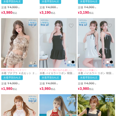
水着早割SALE
水着早割SALE
水着早割SALE
ル 脚カバー クール 袖あり ス
ワン 編み上げ メッシュ ピンク
ワン 編み上げ メッシュ かぎ編
カートタイプ 洋服みたいな 黒
ビキニ (Sサイズ対応) |
み くびれ 黒 ビキニ (みのり着
¥
4,900
¥
4,900
¥
4,900
定価
定価
定価
→
→
→
ブラック ビキニ (みのり着用/M
myMinette/マイミネット
用/Sサイズ対応) | myMinette/
サイズ対応) | myMinette/マイ
マイミネット
3,980
3,190
3,190
¥
¥
¥
ミネット
アクティブに動けるのも嬉しいポイント♪
可愛らしい印象に♪
日焼け対策もバッチリ♡
水着 バイカラーリボン 韓国風
水着 バイカラー リボン 韓国風
水着 プチプラ ４点セット ２
体型カバー ガーリー ワンピー
体型カバー ガーリー ワンピー
way セット 紐ビキニ カジュア
水着早割SALE
水着早割SALE
水着早割SALE
スビキニ (ブラック/雨宮由乙花
ス ビキニ (ホワイト/聖菜着用)
ル 脚カバー クール 袖あり ス
着用)
(ブラック/雨宮由乙花着用)
カートタイプ 洋服みたいな マ
¥
4,900
¥
4,900
¥
4,900
定価
定価
定価
→
→
→
ーブル ベージュ ビキニ (Mサイ
ズ対応) | myMinette/マイミネ
3,980
3,980
1,980
¥
¥
¥
ット