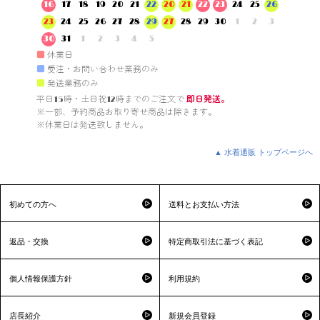
16
17
18
19
20
21
22
20
21
22
23
24
25
26
23
24
25
26
27
28
29
27
28
29
30
1
2
3
30
31
1
2
3
4
5
■
休業日
■
受注・お問い合わせ業務のみ
■
発送業務のみ
平日15時・土日祝12時までのご注文で 
即日発送。
※一部、予約商品お取り寄せ商品は除きます。

※休業日は発送致しません。

▲ 水着通販 トップページへ
初めての方へ
送料とお支払い方法
返品・交換
特定商取引法に基づく表記
個人情報保護方針
利用規約
店長紹介
新規会員登録