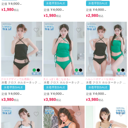
着用)
(ホワイト/早河ルカ)
(ブラック/早河ルカ)
¥
4,900
水着早割SALE
水着早割SALE
定価
→
1,980
¥
4,900
¥
4,900
¥
定価
定価
→
→
1,980
2,980
¥
¥
クロスデザインでお洒落に♪
大人っぽく着こなせる♪
ヘルシーボディーを演出♪
水着 クロス ホルターネック ド
水着 クロス ホルターネック ド
水着 クロス ホルターネック ド
ロスト ビスチェ 体型カバー ワ
ロスト ビスチェ 体型カバー ワ
ロスト ビスチェ 体型カバー ワ
水着早割SALE
水着早割SALE
水着早割SALE
ンカラー 韓国風 ギャル タンキ
ンカラー 韓国風 ギャル タンキ
ンカラー 韓国風 ギャル タンキ
ニ (ブラック/聖菜)
ニ (グリーン/雨宮由乙花)
ニ (グリーン/雨宮由乙花)(ブラ
¥
4,900
¥
4,900
¥
4,900
定価
定価
定価
→
→
→
ック/聖菜着用)
3,980
3,980
3,980
¥
¥
¥