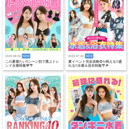
2026.08.03
NEW
2026.07.20
NEW
この夏着たい‼️シーン別で選ぶトレ
夏イベント完全攻略🌻✨映える!!盛
ンド水着特集💙🌴
れる!!水着＆浴衣特集🌴🎆