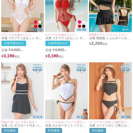
セクシーかぎ編みビキニ♪
セクシーかぎ編みビキニ♪
韓国風デザインでトレンドをゲット♪
水着 プチプラ 1点セット ギャ
水着 プチプラ 1点セット ギャ
水着 韓国風 ショルダーリボン
ル ホルターネック オールイン
ル ホルターネック オールイン
ビスチェ ハイウエスト フリル
2,200
水着早割SALE
水着早割SALE
¥
ワン 編み上げ メッシュ かぎ編
ワン 編み上げ メッシュ セクシ
フレアスカート タンキニ 体型
み 白 ビキニ (Sサイズ対応) |
ー 赤 ビキニ (Sサイズ対応) |
カバー
¥
4,900
¥
4,900
定価
定価
→
→
myMinette/マイミネット
myMinette/マイミネット
3,190
3,190
¥
¥
2Wayの着こなしを楽しめる♪
メリハリのあるヘルシーな露出を叶える♪
コードリボンを飾った個性的ディティール♡
水着 パレオスカート付き パイ
水着 ホルターネック パイピン
水着 コードリボン 三角スカー
ピング ガーリー 2way モノキ
グ 三角スカーフ ビスチェ 体型
フ ビスチェ 体型カバー ワンカ
特別価格
特別価格
特別価格
ニ ビキニ (ブラック/早河ルカ
カバー 韓国風 ギャル タンキニ
ラー 韓国風 ギャル タンキニ