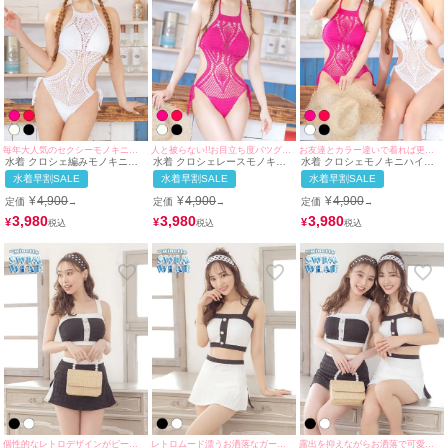
毎年大人気のセクシーモノキニ水着♪
人と被らない!!お目立ち度バツグンな1着♪
お友達とカラー違いで着れば更にお目立ち度UP♪
水着 クロシェ編みモノキニハ
水着 クロシェレースモノキニ
水着 クロシェモノキニハイネ
イネックホルターネックビキニ
ハイネックビキニ
ックビキニ
水着早割SALE
水着早割SALE
水着早割SALE
¥
4,900
¥
4,900
¥
4,900
定価
定価
定価
→
→
→
3,980
3,980
3,980
¥
¥
¥
個性的なレトロデザインがビーチで視線を集める♪
レトロムード漂うお洒落なガーリー水着♪
露出を抑えながらお洒落で可愛い水着♪