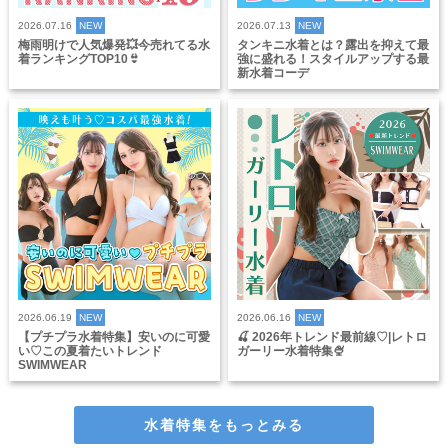
2026.07.16
NEW
2026.07.13
NEW
梅雨明けで人気爆発💥今売れてる水
タンキニ水着とは？露出を抑えて最
着ランキングTOP10👙
強に盛れる！スタイルアップする最
新水着コーデ
2026.06.19
NEW
2026.06.16
NEW
【プチプラ水着特集】安いのに可愛
🍒 2026年トレンド最前線♡|レトロ
い♡この夏着たいトレンド
ガーリー水着特集🍨
SWIMWEAR
水着特集をもっとみる