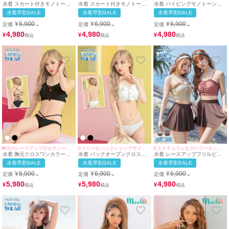
水着 スカート付きモノトーン
水着 スカート付きモノトーン
水着 パイピングモノトーンデ
デザインガーリー体型カバータ
ガーリー体型カバービキニ
ザインガーリースカート付き体
水着早割SALE
水着早割SALE
水着早割SALE
ンキニガーリービキニ
型カバービキニ
¥
6,900
¥
6,900
¥
6,900
定価
定価
定価
→
→
→
4,980
4,980
4,980
¥
¥
¥
胸元のレースアップがセクシーな一枚
セクシーなバックシャンデザインで背中美人に♪
大人ナチュラルなガーリータンキニ水着♪
水着 胸元クロスワンカラーフ
水着 バックオープンクロスワ
水着 レースアップフリルビス
リルビキニ
ンカラーフリルビキニ
チェガーリーショートパンツ体
水着早割SALE
水着早割SALE
水着早割SALE
型カバーフレアスカートハイウ
エストビキニ
¥
6,900
¥
6,900
¥
6,900
定価
定価
定価
→
→
→
5,980
5,980
4,980
¥
¥
¥