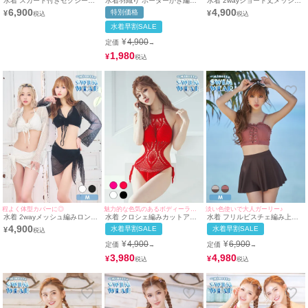
水着 スカート付きセクシーホ
水着羽織り ボーダーかぎ編み
水着 2wayショート丈メッシュ
ルターネックドレープグリッタ
体型カバーワンピース
編みボレロ＆パレオ付き体型カ
6,900
4,900
特別価格
¥
¥
ーラメビスチェギャルタンキニ
バーセットアップホルターネッ
クビキニ
水着早割SALE
¥
4,900
定価
→
1,980
¥
程よく体型カバーに◎
魅力的な色気のあるボディーラインに♪
淡い色使いで大人ガーリー♪
水着 2wayメッシュ編みロング
水着 クロシェ編みカットアウ
水着 フリルビスチェ編み上げ
スリーブ＆ミニパレオ付き体型
トモノキニホルターネックビキ
リボンガーリー体型カバーショ
4,900
水着早割SALE
水着早割SALE
¥
カバーセットアップホルターネ
ニ
ートパンツフレアスカートハイ
ックビキニ
ウエストビキニ
¥
4,900
¥
6,900
定価
定価
→
→
3,980
4,980
¥
¥