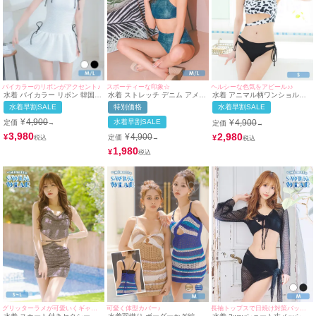
バイカラーのリボンがアクセント♪
スポーティーな印象☆
ヘルシーな色気をアピール♪♪
水着 バイカラー リボン 韓国風
水着 ストレッチ デニム アメリ
水着 アニマル柄ワンショル風
体型カバー ガーリー ワンピー
カンスリーブ ハイウエスト ギ
モノトーンカットアウトビスチ
水着早割SALE
特別価格
水着早割SALE
ス ビキニ (ホワイト/聖菜着用)
ャル ビキニ (ブルー/MIYABI着
ェギャルビキニ
用)
¥
4,900
水着早割SALE
¥
4,900
定価
定価
→
→
3,980
2,980
¥
4,900
¥
¥
定価
→
1,980
¥
グリッターラメが可愛いくギャル☆
可愛く体型カバー♪
長袖トップスで日焼け対策バッチリ！