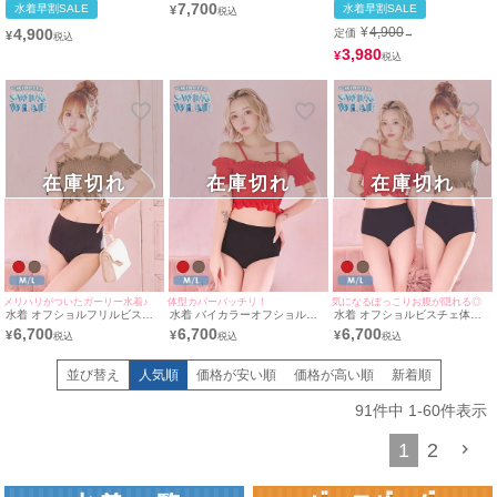
ガーリーフリルレースアップビ
パレオ付きハイネックモノキニ
ーバンドゥタッセル付きビジュ
7,700
水着早割SALE
水着早割SALE
¥
スチェビキニ
ビキニ
ービキニ
¥
4,900
4,900
定価
→
¥
3,980
¥
在庫切れ
在庫切れ
在庫切れ
メリハリがついたガーリー水着♪
体型カバーバッチリ！
気になるぽっこりお腹が隠れる◎
水着 オフショルフリルビスチ
水着 バイカラーオフショルビ
水着 オフショルビスチェ体型
ェ袖あり体型カバーガーリーハ
スチェ体型カバーガーリーハイ
カバーガーリーハイウエストビ
6,700
6,700
6,700
¥
¥
¥
イウエストビキニ
ウエストビキニ
キニ
並び替え
人気順
価格が安い順
価格が高い順
新着順
91
件中
1
-
60
件表示
1
2