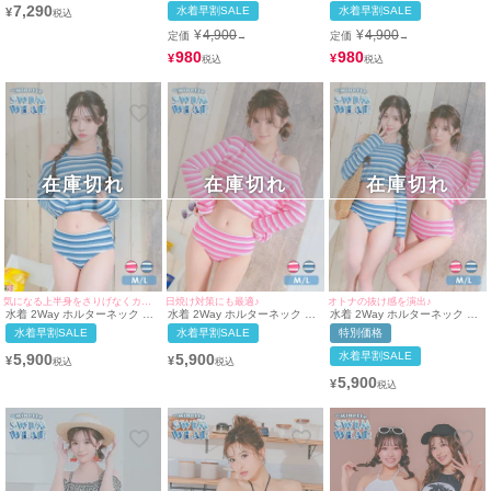
チェ ワンカラー 体型カバー コ
カンスリーブ ドロスト ビスチ
カンスリーブ ドロスト ビスチ
7,290
水着早割SALE
水着早割SALE
¥
ードリボン ギャル ビキニ (ブ
ェ 体型カバー ギャル タンキニ
ェ 体型カバー ギャル タンキニ
ラック/瀬戸ももあ着用)
(ホワイト/上ノ堀結愛着用)
(ブラック/MIYABI着用)
¥
4,900
¥
4,900
定価
定価
→
→
980
980
¥
¥
在庫切れ
在庫切れ
在庫切れ
気になる上半身をさりげなくカバー♪
日焼け対策にも最適♪
オトナの抜け感を演出♪
水着 2Way ホルターネック ビ
水着 2Way ホルターネック シ
水着 2Way ホルターネック ビ
キニ ショート丈 オフショル ロ
ョート丈 オフショル ロングス
キニ ショート丈 オフショル ロ
水着早割SALE
水着早割SALE
特別価格
ングスリーブ トップス 体型カ
リーブ トップス 体型カバー ボ
ングスリーブ トップス 体型カ
バー ボーダー 韓国風 タンキニ
ーダー 韓国風 タンキニ (ピン
バー ボーダー 韓国風 タンキニ
水着早割SALE
5,900
5,900
¥
¥
(ブルー/雨宮由乙花着用)
ク/聖菜着用)
(ピンク/聖菜着用)(ブルー/雨宮
由乙花着用)
5,900
¥