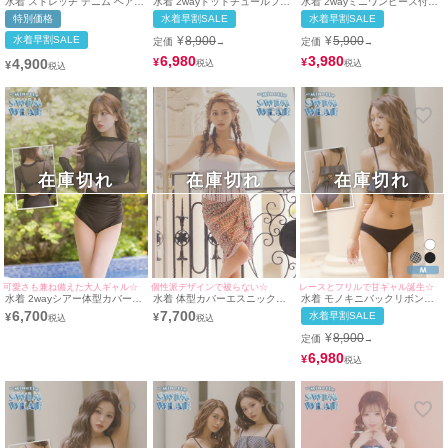
水着 ストレッチ デニム ベアト
水着 2wayドットチュールフレ
水着 2wayミニワンピース付き
ップ チューブトップ ギャル ビ
アバンドゥモノキニバックレー
体型カバーセクシー三角ギャル
特別価格
水着早割SALE
水着早割SALE
キニ (ネイビー/MIYABI着用)
スアップガーリービキニ
ビキニ
水着早割SALE
¥
8,900
¥
5,900
定価
定価
→
→
6,980
3,980
4,900
¥
¥
¥
在庫切れ
在庫切れ
在庫切れ
可愛さも兼ね備えた大人ギャル☆
個性派デザインで被らない☆
レースとフリルで甘ギャル誕生☆
水着 2wayシアー体型カバー長
水着 体型カバーエスニック大
水着 モノキニバックリボンレ
袖トップス付きセクシーギャル
判パレオ付きホルターネックバ
ースアップフレアチェック
6,700
7,700
水着早割SALE
¥
¥
モノキニビキニ
ンドゥフリンジギャルビキニ
¥
8,900
定価
→
6,980
¥