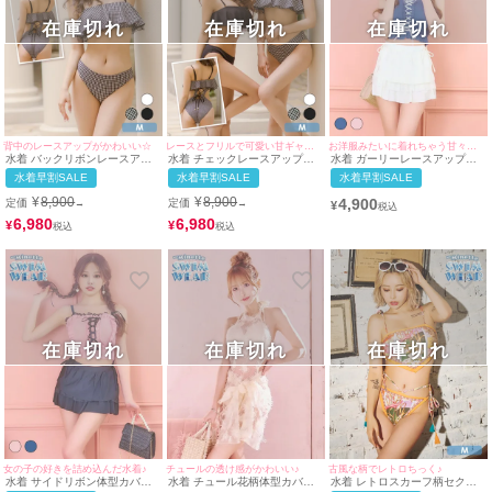
在庫切れ
在庫切れ
在庫切れ
背中のレースアップがかわいい☆
レースとフリルで可愛い甘ギャル誕生☆
お洋服みたいに着れちゃう甘々コーデ水着♪
水着 バックリボンレースアッ
水着 チェックレースアップバ
水着 ガーリーレースアップサ
プモノキニフレアチェック水着
ックリボンモノキニフレア水着
イドリボン体型カバーフリルビ
水着早割SALE
水着早割SALE
水着早割SALE
スチェビキニ
¥
8,900
¥
8,900
4,900
定価
定価
→
→
¥
6,980
6,980
¥
¥
在庫切れ
在庫切れ
在庫切れ
女の子の好きを詰め込んだ水着♪
チュールの透け感がかわいい♪
古風な柄でレトロちっく♪
水着 サイドリボン体型カバー
水着 チュール花柄体型カバー
水着 レトロスカーフ柄セクシ