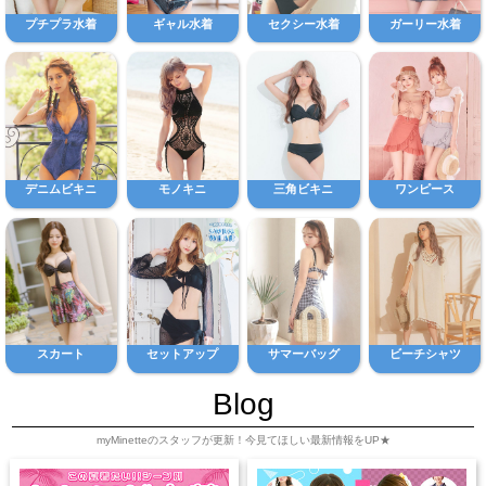
プチプラ水着
ギャル水着
セクシー水着
ガーリー水着
デニムビキニ
モノキニ
三角ビキニ
ワンピース
スカート
セットアップ
サマーバッグ
ビーチシャツ
Blog
myMinetteのスタッフが更新！今見てほしい最新情報をUP★