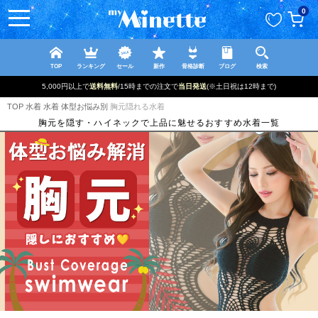
ペー
0
ジト
ップ
へ
TOP
ランキング
セール
新作
骨格診断
ブログ
検索
5,000円以上で
送料無料
/15時までの注文で
当日発送
(※土日祝は12時まで)
TOP
水着
水着 体型お悩み別
胸元隠れる水着
胸元を隠す・ハイネックで上品に魅せるおすすめ水着一覧