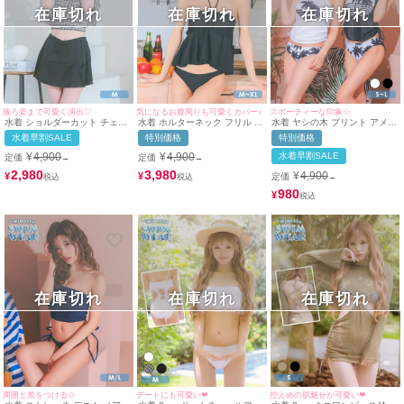
在庫切れ
在庫切れ
在庫切れ
後ろ姿まで可愛く演出♡
気になるお腹周りも可愛くカバー♪
スポーティーな印象☆
水着 ショルダーカット チェッ
水着 ホルターネック フリル フ
水着 ヤシの木 プリント アメリ
ク フリル ビスチェ バックリボ
レア ビスチェ ワンカラー 体型
カンスリーブ ドロスト ビスチ
水着早割SALE
特別価格
特別価格
ン 体型カバー スカート 韓国風
カバー 韓国風 ビキニ (ブラッ
ェ 体型カバー ギャル タンキニ
ガーリー タンキニ (チェック×
ク/MIYABI着用)
(ホワイト/上ノ堀結愛着用)(ブ
¥
4,900
¥
4,900
水着早割SALE
定価
定価
→
→
ブラック/聖菜)
ラック/MIYABI着用)
2,980
3,980
¥
4,900
¥
¥
定価
→
980
¥
在庫切れ
在庫切れ
在庫切れ
周囲と差をつける☆
デートにも可愛い❤︎
控えめの肌魅せが可愛い❤︎