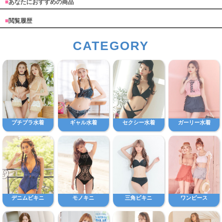
■
あなたにおすすめの商品
■
閲覧履歴
CATEGORY
プチプラ水着
ギャル水着
セクシー水着
ガーリー水着
デニムビキニ
モノキニ
三角ビキニ
ワンピース