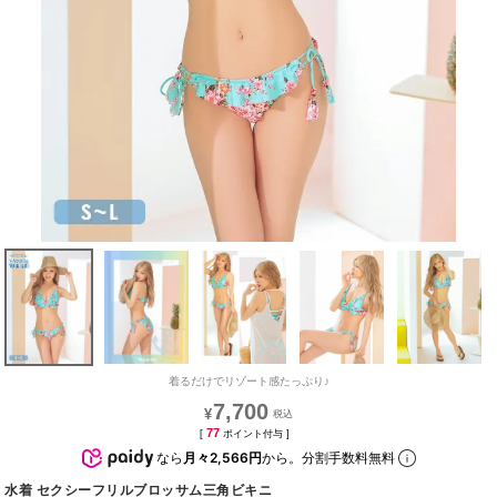
着るだけでリゾート感たっぷり♪
7,700
¥
77
[
ポイント付与 ]
なら
月々2,566円
から。分割手数料無料
水着 セクシーフリルブロッサム三角ビキニ