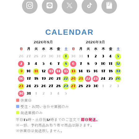
CALENDAR
2026年8月
2026年9月
日
月
火
水
木
金
土
日
月
火
水
木
金
土
26
27
28
29
30
31
1
30
31
1
2
3
4
5
2
3
4
5
6
7
8
6
7
8
9
10
11
12
9
10
11
12
13
14
15
13
14
15
16
17
18
19
16
17
18
19
20
21
22
20
21
22
23
24
25
26
23
24
25
26
27
28
29
27
28
29
30
1
2
3
30
31
1
2
3
4
5
■
休業日
■
受注・お問い合わせ業務のみ
■
発送業務のみ
平日15時・土日祝12時までのご注文で 
即日発送。
※一部、予約商品お取り寄せ商品は除きます。

※休業日は発送致しません。
