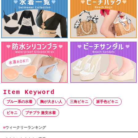
ブルー系の水着
胸が大きい人
三角ビキニ
派手色ビキニ
ビキニ
プチプラ 激安水着
■
ウィークリーランキング