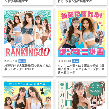
ンド水着特集💙🌴
れる!!水着＆浴衣特集🌴🎆
2026.07.16
NEW
2026.07.13
NEW
梅雨明けで人気爆発💥今売れてる水
タンキニ水着とは？露出を抑えて最
着ランキングTOP10👙
強に盛れる！スタイルアップする最
新水着コーデ