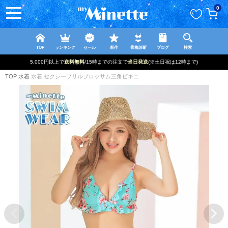
ペー
0
ジト
ップ
へ
TOP
ランキング
セール
新作
骨格診断
ブログ
検索
新規登録で最大
2500円OFF!
TOP
水着
水着 セクシーフリルブロッサム三角ビキニ