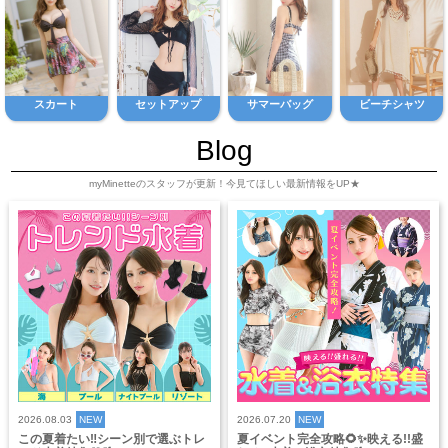
スカート
セットアップ
サマーバッグ
ビーチシャツ
Blog
myMinetteのスタッフが更新！今見てほしい最新情報をUP★
2026.08.03
NEW
2026.07.20
NEW
この夏着たい‼️シーン別で選ぶトレ
夏イベント完全攻略🌻✨映える!!盛