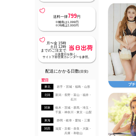
799
送料一律
円
※離島は1,099円
※沖縄は2,000円
月〜金 15時
当日出荷
土日 12時
までのご注文で
※休業日を除く。
サイト下部営業カレンダーを参照。
配送にかかる日数
(目安)
翌日
プチ
東北
岩手・宮城・福島・山形
北陸
新潟・長野・富山・福井・
石川
関東
栃木・茨城・群馬・埼玉・
千葉・神奈川・東京・山梨
東海
静岡・岐阜・愛知・三重
関西
滋賀・京都・奈良・大阪・
兵庫・和歌山