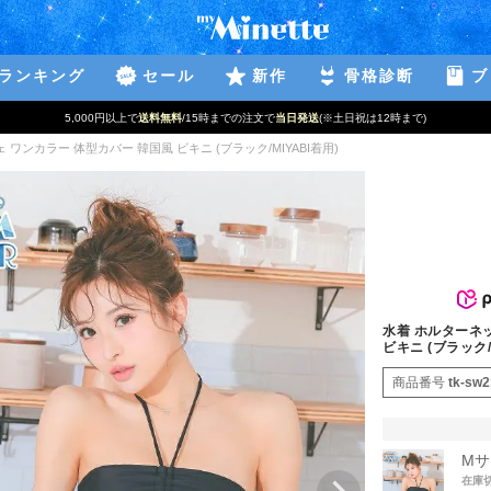
ランキング
セール
新作
骨格診断
ブ
5,000円以上で
送料無料
/15時までの注文で
当日発送
(※土日祝は12時まで)
ワンカラー 体型カバー 韓国風 ビキニ (ブラック/MIYABI着用)
水着 ホルターネッ
ビキニ (ブラック/
商品番号
tk-sw
Mサ
在庫