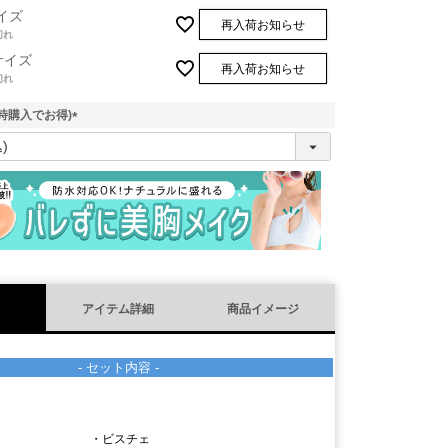
イズ
再入荷お知らせ
切れ
サイズ
再入荷お知らせ
切れ
時購入でお得)
(
必
須
)
アイテム詳細
商品イメージ
- セット内容 -
・ビスチェ