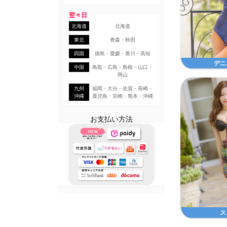
翌々日
北海道
北海道
東北
青森・秋田
四国
徳島・愛媛・香川・高知
デニ
中国
鳥取・広島・島根・山口・
岡山
九州
福岡・大分・佐賀・長崎・
沖縄
鹿児島・宮崎・熊本・沖縄
お支払い方法
ス