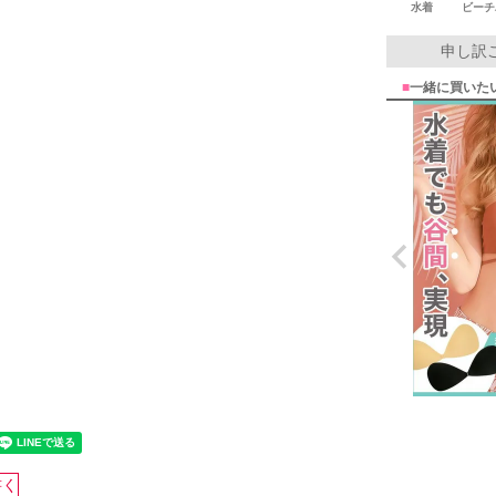
水着
ビーチ
申し訳
■
一緒に買いた
書く