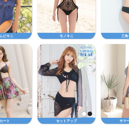
ムビキニ
モノキニ
三角
カート
セットアップ
サマ