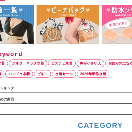
水着
ホルターネック水着
ビスチェ水着
胸が小さい人
お腹が気にな
着
バンドゥ水着
ビキニ
水着セール
2026年新作水着
ンキング
めの商品
CATEGORY