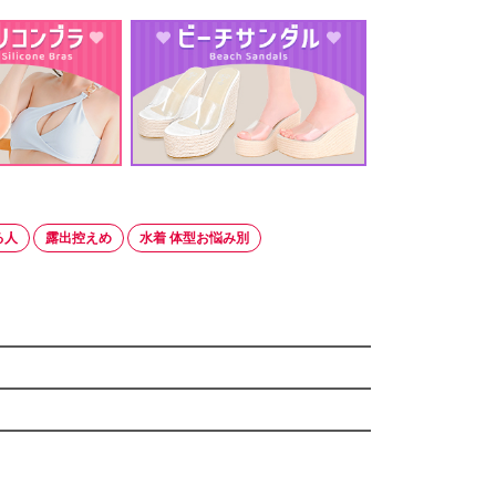
る人
露出控えめ
水着 体型お悩み別