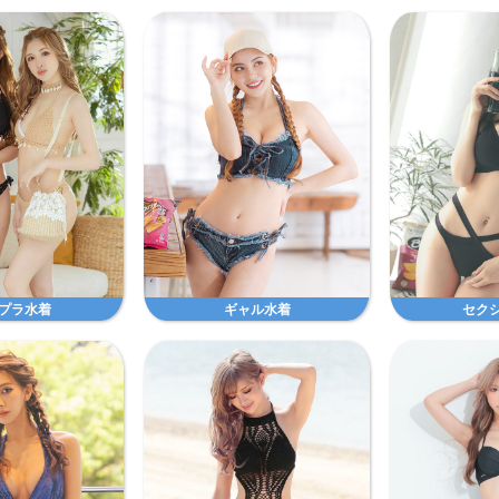
プラ水着
ギャル水着
セク