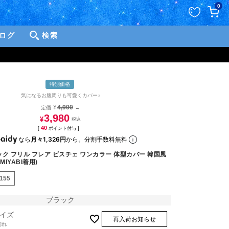
ペー
0
ジト
ップ
ログ
検索
へ
特別価格
気になるお腹周りも可愛くカバー♪
¥
4,900
定価
→
3,980
¥
40
[
ポイント付与 ]
なら
月々1,326円
から。分割手数料無料
ク フリル フレア ビスチェ ワンカラー 体型カバー 韓国風
MIYABI着用)
2155
ブラック
イズ
再入荷お知らせ
切れ