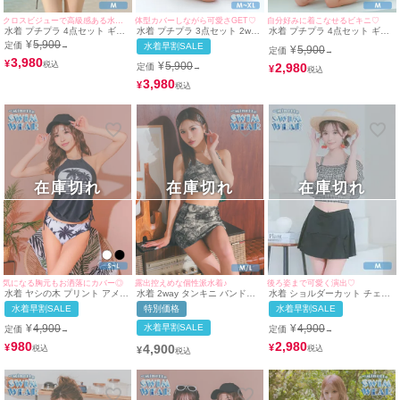
クロスビジューで高級感ある水着に♡
体型カバーしながら可愛さGET♡
自分好みに着こなせるビキニ♡
水着 プチプラ 4点セット ギャ
水着 プチプラ 3点セット 2way
水着 プチプラ 4点セット ギャ
ル 2way セット 体型カバー 背
セット 体型カバー ハイウエス
ル 2way セット 体型カバー 背
¥
5,900
定価
→
水着早割SALE
¥
5,900
定価
中カバー メッシュ 袖あり ビジ
ト フリル タンクトップ 脚カバ
中カバー メッシュ 袖あり ビジ
→
ュー タンキニ スカートタイプ
3,980
ー シンプル ボトム リボン ス
ュー タンキニ スカートタイプ
¥
¥
5,900
2,980
定価
→
¥
下乳 黒 ブラック ビキニ (Mサ
カートタイプ 黒 ブラック ビス
下乳 リゾート 黒 ブラック ビ
イズ対応) | myMinette/マイミ
チェ (ちぴたん着用/M~XLサイ
キニ (みのり着用/Mサイズ対応)
3,980
¥
ネット
ズ対応) | myMinette/マイミネ
| myMinette/マイミネット
ット
在庫切れ
在庫切れ
在庫切れ
気になる胸元もお洒落にカバー◎
露出控えめな個性派水着♪
後ろ姿まで可愛く演出♡
水着 ヤシの木 プリント アメリ
水着 2way タンキニ バンドゥ
水着 ショルダーカット チェッ
カンスリーブ ドロスト ビスチ
ドロスト レースアップ デニム
ク フリル ビスチェ バックリボ
水着早割SALE
特別価格
水着早割SALE
ェ 体型カバー ギャル タンキニ
プリント 体型カバー スカート
ン 体型カバー スカート 韓国風
(ブラック/MIYABI着用)
ギャル ビキニ (デニムプリン
ガーリー タンキニ (チェック×
¥
4,900
水着早割SALE
¥
4,900
定価
定価
→
→
ト/MIYABI着用)
ブラック/聖菜)
980
2,980
4,900
¥
¥
¥