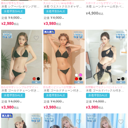
露出が苦手な方も◎
大人かっこいいsexy水着☆
スポーティーなデザインでトレンドを押さえた可愛い水着♥
水着 シアーパレオリング付き
水着 ウエストクロスギャザー
水着 ムーンチャーム付きバッ
ホルターネックビキニ
ワンカラー三角ホルターネック
ククロスモノトーンエスニック
水着早割SALE
水着早割SALE
4,900
ビキニ
三角ビキニ
¥
¥
4,900
¥
4,900
定価
定価
→
→
2,980
3,980
¥
¥
合わせやすいシンプルデザイン♪
目を惹くビジューが可愛い♦
谷間魅せでセクシーに♪トレンド感満載で可愛い♪
水着 ゴールドチェーン付きシ
水着 ゴールドチェーン付きビ
水着 ゴールドバックル付きバ
ンプルセクシー三角ホルターネ
ジューセクシー三角ホルターネ
ストカットワンショルダービキ
水着早割SALE
水着早割SALE
水着早割SALE
ックビキニ
ックビキニ
ニ
¥
4,900
¥
4,900
¥
4,900
定価
定価
定価
→
→
→
3,980
3,980
3,980
¥
¥
¥