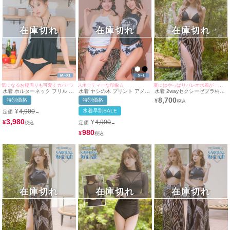
在庫切れ
在庫切れ
在庫切れ
気になるお腹周りも可愛くカバー♪
スポーティーな印象☆
夏にはやっぱりパレオ水着が一番でしょ♪
水着 ホルターネック フリル フ
水着 ヤシの木 プリント アメリ
水着 2wayセクシーゼブラ柄パ
レア ビスチェ ワンカラー 体型
カンスリーブ ドロスト ビスチ
レオパンツ付き三角ギャルビキ
8,700
特別価格
特別価格
¥
カバー 韓国風 ビキニ (ブラッ
ェ 体型カバー ギャル タンキニ
ニ
ク/MIYABI着用)
(ホワイト/上ノ堀結愛着用)(ブ
¥
4,900
水着早割SALE
定価
→
ラック/MIYABI着用)
3,980
¥
4,900
¥
定価
→
980
¥
在庫切れ
在庫切れ
在庫切れ