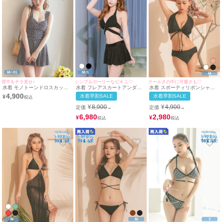
背中をチラ見せ♪
シンプルガーリーなビキニ♡
クールさの中に可愛さも♡
水着 モノトーンドロスカット
水着 フレアスカートアンダー
水着 スポーティリボンシャギ
ガーリートライアングル模様体
クロスデザインガーリーホルタ
ーボトムホルターネックビキニ
4,900
水着早割SALE
水着早割SALE
¥
型カバーワンピースビキニ
ーネックビキニ
¥
8,900
¥
4,900
定価
定価
→
→
6,980
2,980
¥
¥