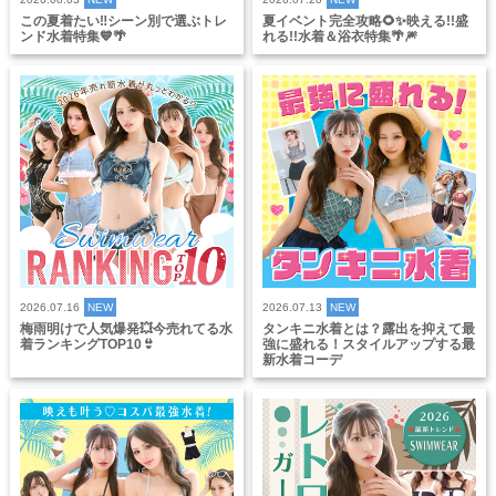
この夏着たい‼️シーン別で選ぶトレ
夏イベント完全攻略🌻✨映える!!盛
ンド水着特集💙🌴
れる!!水着＆浴衣特集🌴🎆
2026.07.16
NEW
2026.07.13
NEW
梅雨明けで人気爆発💥今売れてる水
タンキニ水着とは？露出を抑えて最
着ランキングTOP10👙
強に盛れる！スタイルアップする最
新水着コーデ