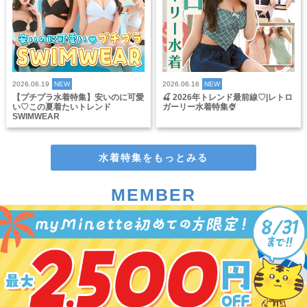
2026.06.19
NEW
2026.06.16
NEW
【プチプラ水着特集】安いのに可愛
🍒 2026年トレンド最前線♡|レトロ
い♡この夏着たいトレンド
ガーリー水着特集🍨
SWIMWEAR
水着特集をもっとみる
MEMBER