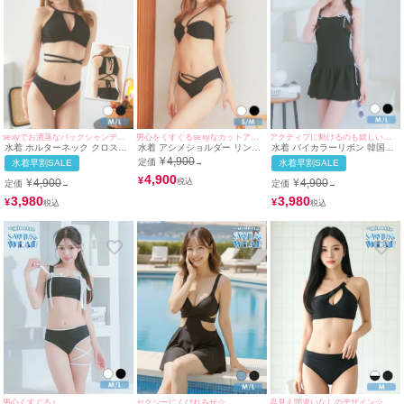
sexyでお洒落なバックシャンデザイン♪
男心をくすぐるsexyなカットアウトデザイン♪
アクティブに動けるのも嬉しいポイント♪
水着 ホルターネック クロスデ
水着 アシメショルダー リング
水着 バイカラーリボン 韓国風
ザイン アメリカンスリーブ ワ
付き カットアウト バンドゥ ワ
体型カバー ガーリー ワンピー
¥
4,900
定価
水着早割SALE
→
水着早割SALE
ンカラー ギャル ビキニ (ブラ
ンカラー ワッフル ギャル ビキ
スビキニ (ブラック/雨宮由乙花
ック/若林萌々着用))
ニ (ブラック/若林萌々着用)
4,900
着用)
¥
¥
4,900
¥
4,900
定価
定価
→
→
3,980
3,980
¥
¥
男心くすぐる♪
セクシーにくびれみせ☆
高見え間違いなしのデザイン☆