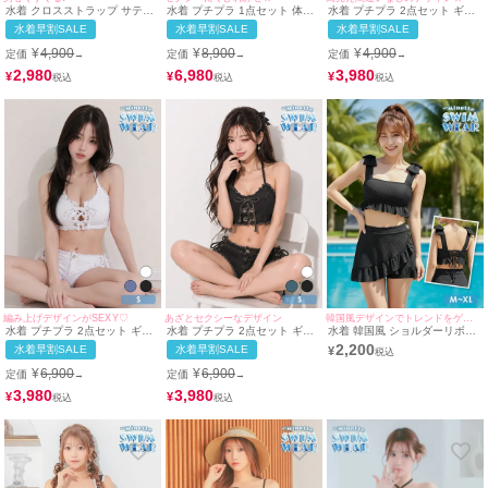
水着 クロスストラップ サテン
水着 プチプラ 1点セット 体型
水着 プチプラ 2点セット ギャ
リボンパイピング ビスチェ ギ
カバー ワンピース フリル 背中
ル セット カジュアル ワンショ
水着早割SALE
水着早割SALE
水着早割SALE
ャル ビキニ (ブラック/雨宮由
カバー シンプル オールインワ
ルダー 黒 ビキニ (Mサイズ着
乙花着用)
ン くびれ ワンカラー 黒 ブラ
用) | myMinette/マイミネット
¥
4,900
¥
8,900
¥
4,900
定価
定価
定価
→
→
→
ック ビキニ (M〜Lサイズ対応)
| myMinette/マイミネット
2,980
6,980
3,980
¥
¥
¥
編み上げデザインがSEXY♡
あざとセクシーなデザイン
韓国風デザインでトレンドをゲット♪
水着 プチプラ 2点セット ギャ
水着 プチプラ 2点セット ギャ
水着 韓国風 ショルダーリボン
ル セット リボン カジュアル
ル セット リボン 編み上げ デ
ビスチェ ハイウエスト フリル
2,200
水着早割SALE
水着早割SALE
¥
編み上げ デニム ローライズ 白
ニム 黒 ブラック ビキニ (Sサ
フレアスカート タンキニ 体型
ビキニ (Sサイズ対応) |
イズ対応) | myMinette/マイミ
カバー
¥
6,900
¥
6,900
定価
定価
→
→
myMinette/マイミネット
ネット
3,980
3,980
¥
¥