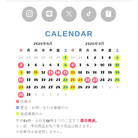
CALENDAR
2026年8月
2026年9月
日
月
火
水
木
金
土
日
月
火
水
木
金
土
26
27
28
29
30
31
1
30
31
1
2
3
4
5
2
3
4
5
6
7
8
6
7
8
9
10
11
12
9
10
11
12
13
14
15
13
14
15
16
17
18
19
16
17
18
19
20
21
22
20
21
22
23
24
25
26
23
24
25
26
27
28
29
27
28
29
30
1
2
3
30
31
1
2
3
4
5
■
休業日
■
受注・お問い合わせ業務のみ
■
発送業務のみ
平日15時・土日祝12時までのご注文で 
即日発送。
※一部、予約商品お取り寄せ商品は除きます。

※休業日は発送致しません。
