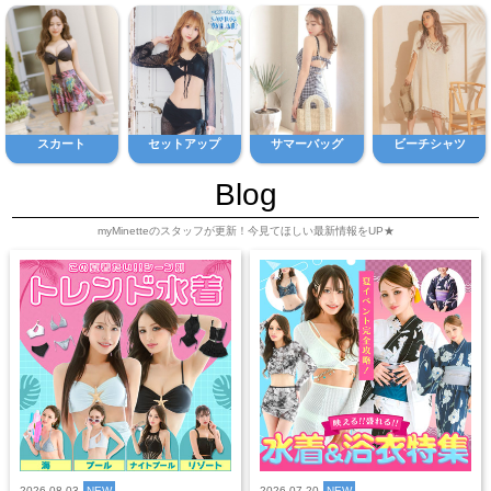
スカート
セットアップ
サマーバッグ
ビーチシャツ
Blog
myMinetteのスタッフが更新！今見てほしい最新情報をUP★
2026.08.03
NEW
2026.07.20
NEW