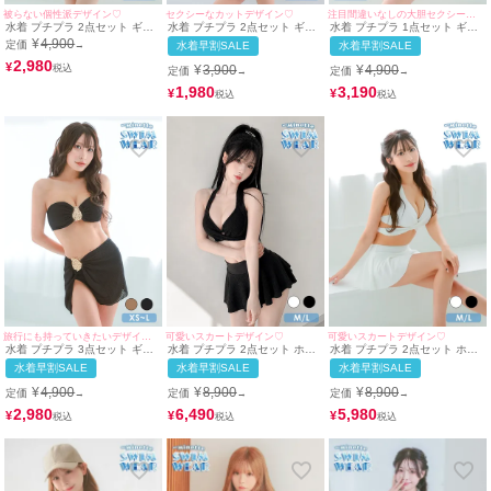
クールなのにどこか甘くてセクシー。そんな大人の魅力を詰め込んだお気に入
被らない個性派デザイン♡
セクシーなカットデザイン♡
注目間違いなしの大胆セクシービキニ♪
水着 プチプラ 2点セット ギャ
水着 プチプラ 2点セット ギャ
水着 プチプラ 1点セット ギャ
りの黒水着を手に入れて、今年の夏を思いっきり楽しんじゃいましょう♥
ル 紐ビキニ 白 アニマル柄 ダ
ル ホルターネック ハイウエス
ル ホルターネック オールイン
¥
4,900
定価
→
水着早割SALE
水着早割SALE
ルメシアン ビキニ (みのり着
ト 紐ビキニ シンプル クロスデ
ワン 編み上げ メッシュ かぎ編
用/M~Lサイズ対応)
2,980
ザイン 黒 ブラック ビキニ (ち
み くびれ 黒 ビキニ (みのり着
¥
¥
3,900
¥
4,900
定価
定価
→
→
ぴたん着用/Mサイズ対応) |
用/Sサイズ対応) | myMinette/
myMinette/マイミネット
マイミネット
1,980
3,190
¥
¥
旅行にも持っていきたいデザイン♡
可愛いスカートデザイン♡
可愛いスカートデザイン♡
水着 プチプラ 3点セット ギャ
水着 プチプラ 2点セット ホル
水着 プチプラ 2点セット ホル
ル 2way 体型カバー バンドゥ
ターネック 体型カバー ハイウ
ターネック 体型カバー ハイウ
水着早割SALE
水着早割SALE
水着早割SALE
スカートタイプ 黒 ビキニ (ち
エスト フリル 脚カバー シンプ
エスト フリル 脚カバー シンプ
ぴたん着用/XS~Lサイズ対応) |
ル リボン スカートタイプ 黒
ル リボン スカートタイプ 白
¥
4,900
¥
8,900
¥
8,900
定価
定価
定価
→
→
→
myMinette/マイミネット
ブラック ビキニ (M~Lサイズ対
ホワイト ビキニ (ちぴたん着
応) | myMinette/マイミネット
用/M~Lサイズ対応) |
2,980
6,490
5,980
¥
¥
¥
myMinette/マイミネット