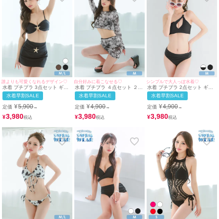
myMinette（マイミネット）のブラック水着・ビキニは、女の子を1番可愛く魅
せるためのディテールにこだわり抜いています。
ただシックなだけでなく、ディテールに可愛いアクセントを効かせているの
で、地味にならずに「主役級の華やかさ」をアピールできます。
【パーソナルカラー＆骨格】引き締め効果で誰でもスタイル美
人になれる！
ブラックは、パーソナルカラーが「ブルベ冬」の方に特によく似合うクリアで
深い色味ですが、デザインや素材感（シフォンやレースなど）を選ぶことで、
誰よりも可愛くなれるデザイン♡
自分好みに着こなせる♡
シンプルで大人っぽ水着♡
どんな肌タイプの方でもおしゃれに着こなせます。
水着 プチプラ 3点セット ギャ
水着 プチプラ ４点セット ２
水着 プチプラ 2点セット ギャ
ル 2way セット 体型カバー ハ
way セット 紐ビキニ カジュア
ル ワンショルダー バストカッ
さらに、黒水着の一番のメリットはなんといっても「視覚的な引き締め効
水着早割SALE
水着早割SALE
水着早割SALE
イウエスト カジュアル 脚カバ
ル 脚カバー クール 袖あり ス
ト 谷間 セクシー ワンカラー
果」。
ー スカートタイプ ヒトデ 黒
カートタイプ 洋服みたいな 黒
黒 ブラック ビキニ (みのり着
¥
5,900
¥
4,900
¥
4,900
定価
定価
定価
→
→
→
ブラック ビキニ (みのり着
ブラック ビキニ (みのり着用/M
用/Mサイズ対応) | myMinette/
気になるお腹周りやヒップをすっきりとカバーし、ボディラインの メリハリ
用/M~Lサイズ対応) |
サイズ対応) | myMinette/マイ
マイミネット
3,980
3,980
3,980
¥
¥
¥
myMinette/マイミネット
ミネット
を強調してくれるので、スタイルに自信が持てるようになりますよ。
「ちょっと露出の高いビキニに挑戦したいけれど勇気が出ない…」という方
も、上品にまとまるブラックなら大人っぽく綺麗に着こなせるのでオススメで
す♪
アクセサリーや羽織りでアレンジ自在♡あなただけのビーチス
タイルを楽しんで
ブラックの水着は、どんなビーチアイテムとも相性抜群の万能カラーです。
ゴールドやシルバーのアクセサリーを合わせてリッチに仕上げるのもよし、カ
ラフルなパレオやシースルーのシャツを羽織って抜け感をプラスするのもおす
すめ。