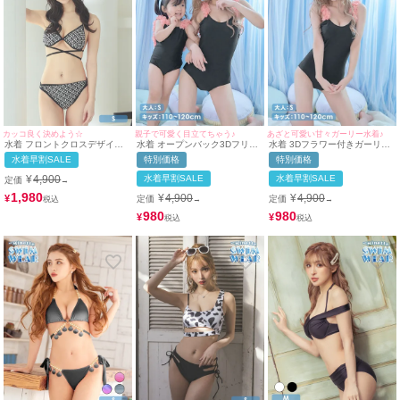
カッコ良く決めよう☆
親子で可愛く目立てちゃう♪
あざと可愛い甘々ガーリー水着♪
水着 フロントクロスデザイン
水着 オープンバック3Dフリル
水着 3Dフラワー付きガーリー
エスニック柄ビキニ
デザインガーリーペアモノキニ
モノキニビキニ
水着早割SALE
特別価格
特別価格
ビキニ
¥
4,900
水着早割SALE
水着早割SALE
定価
→
1,980
¥
4,900
¥
4,900
¥
定価
定価
→
→
980
980
¥
¥