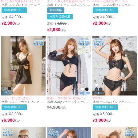
気になる下半身もさりげなくカバー◎
リゾート映えするお洒落ビキニ♡
ヘルシーな色気をアピール♪♪
水着 エンブロイダリー レース
水着 モノトーン エスニック ニ
水着 アニマル柄ワンショル風
カットアウト リボン ビスチェ
ット ビスチェ ギャル ビキニ
モノトーンカットアウトビスチ
水着早割SALE
特別価格
水着早割SALE
体型カバー フリル ラップスカ
(アイボリー×ブラック/雨宮由
ェギャルビキニ
ート 韓国風 ガーリー タンキニ
乙花着用)
¥
4,900
水着早割SALE
¥
4,900
定価
定価
→
→
(ブラック/雨宮由乙花着用)
2,980
2,980
¥
4,900
¥
¥
定価
→
2,980
¥
セクシーにくびれみせ☆
長袖トップスで日焼け対策バッチリ！
甘辛MIX♡
水着 ウエストカットフレアバ
水着 2wayショート丈メッシュ
水着 デニムハイレグパンツ紐
ックリボンギャルワンピースビ
編みボレロ＆パレオ付き体型カ
リボンバンドゥホルターネック
4,900
水着早割SALE
水着早割SALE
¥
キニ
バーセットアップホルターネッ
ビキニ
クビキニ
¥
8,900
¥
6,900
定価
定価
→
→
6,980
3,980
¥
¥