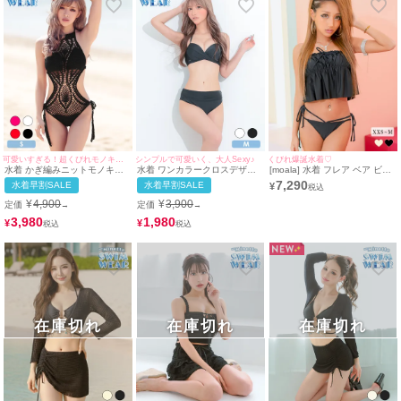
可愛いすぎる！超くびれモノキニ水着♡
シンプルで可愛いく、大人Sexy♪
くびれ爆誕水着♡
水着 かぎ編みニットモノキニ
水着 ワンカラークロスデザイ
[moala] 水着 フレア ベア ビス
ハイネックビキニ
ンホルターネックビキニ
チェ ワンカラー 体型カバー コ
7,290
水着早割SALE
水着早割SALE
¥
ードリボン ギャル ビキニ (ブ
ラック/瀬戸ももあ着用)
¥
4,900
¥
3,900
定価
定価
→
→
3,980
1,980
¥
¥
在庫切れ
在庫切れ
在庫切れ