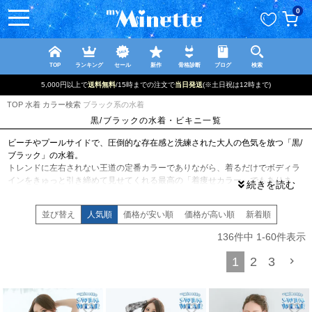
ペー
0
ジト
ップ
へ
TOP
ランキング
セール
新作
骨格診断
ブログ
検索
5,000円以上で
送料無料
/15時までの注文で
当日発送
(※土日祝は12時まで)
TOP
水着
カラー検索
ブラック系の水着
黒/ブラックの水着・ビキニ一覧
ビーチやプールサイドで、圧倒的な存在感と洗練された大人の色気を放つ「黒/
ブラック」の水着。
トレンドに左右されない王道の定番カラーでありながら、着るだけでボディラ
インをきゅっと引き締めて見せてくれる最高の「着痩せカラー」でもありま
す。
肌の白さをグッと引き立てて、クールさの中にもどこかドキッとさせるセクシ
並び替え
人気順
価格が安い順
価格が高い順
新着順
ーさを演出できるのがブラック水着の最大の魅力。
今年は少し大人な自分をデビューさせて、夏の視線を独り占めしてみません
136
件中
1
-
60
件表示
か？
1
2
3
大人っぽさも可愛さも欲張るブラック系水着なら
「myMinette」におまかせ！
「黒の水着はシンプルすぎて、みんなと被りそう…」なんて心配は無用です！