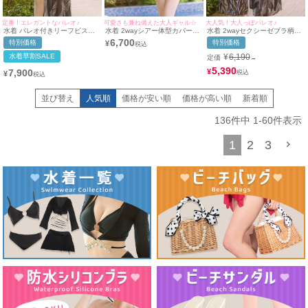
定番！エレガントなパレオ♪
可愛さも兼ね備えた大人ギャル☆
大人気！大人っぽパレオ♪
水着 パレオ付きリーフビスチ
水着 2wayシアー体型カバー長
水着 2wayセクシーゼブラ柄パ
ェ体型カバービキニ
袖トップス付きセクシーギャル
レオパンツ付き三角ギャルビキ
6,700
特別価格
特別価格
¥
モノキニビキニ
ニ&パレオ付きリーフビスチェ
体型カバービキニ
水着早割SALE
¥
6,190
定価
→
5,390
7,900
¥
¥
並び替え
人気順
価格が安い順
価格が高い順
新着順
136
件中
1
-
60
件表示
1
2
3