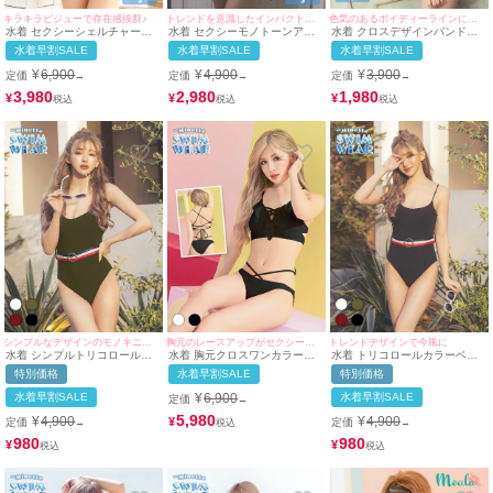
キラキラビジューで存在感抜群♪
トレンドを意識したインパクトのあるセクシー水着♪
色気のあるボイディーラインにメイク♪
水着 セクシーシェルチャーム
水着 セクシーモノトーンアニ
水着 クロスデザインバンドゥ
グラデーションカラービジュー
マルカットアウトビスチェビキ
ホルターネックビキニ
水着早割SALE
水着早割SALE
水着早割SALE
三角ホルターネックビキニ
ニ
¥
6,900
¥
4,900
¥
3,900
定価
定価
定価
→
→
→
3,980
2,980
1,980
¥
¥
¥
シンプルなデザインのモノキニ水着♪
胸元のレースアップがセクシーな一枚
トレンドデザインで今風に
水着 シンプルトリコロールカ
水着 胸元クロスワンカラーフ
水着 トリコロールカラーベル
ラーベルト付モノキ体型カバー
リルビキニ
ト付シンプル体型カバーワンピ
特別価格
水着早割SALE
特別価格
ワンピースビキニ
ースビキニ
水着早割SALE
¥
6,900
水着早割SALE
定価
→
5,980
¥
4,900
¥
4,900
¥
定価
定価
→
→
980
980
¥
¥