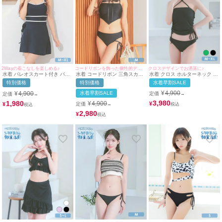
クロスデザインでお洒落に♪
2Wayの着こなしを楽しめる♪
コードリボンを飾った個性的ディティール♡
水着 クロス ホルターネック ド
水着 パレオスカート付き パイ
水着 コードリボン 三角スカー
ロスト ビスチェ 体型カバー ワ
ピング ガーリー 2way モノキ
フ ビスチェ 体型カバー ワンカ
水着早割SALE
特別価格
特別価格
ンカラー 韓国風 ギャル タンキ
ニ ビキニ (ブラック/早河ルカ
ラー 韓国風 ギャル タンキニ
ニ (ブラック/聖菜)
着用)
(ブラック/早河ルカ)
¥
4,900
¥
4,900
水着早割SALE
定価
定価
→
→
3,980
1,980
¥
4,900
¥
¥
定価
→
2,980
¥