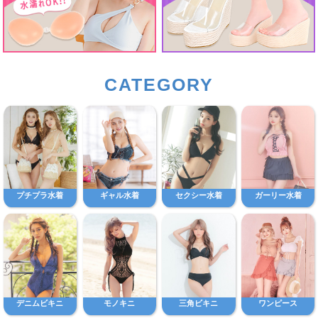
CATEGORY
プチプラ水着
ギャル水着
セクシー水着
ガーリー水着
デニムビキニ
モノキニ
三角ビキニ
ワンピース