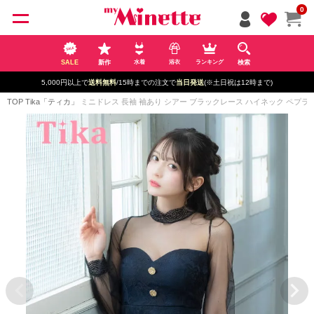
ペー
0
ジト
ップ
へ
SALE
新作
検索
水着
浴衣
ランキング
5,000円以上で
送料無料
/15時までの注文で
当日発送
(※土日祝は12時まで)
TOP
Tika「ティカ」
ミニドレス 長袖 袖あり シアー ブラックレース ハイネック ペプラム 谷間 