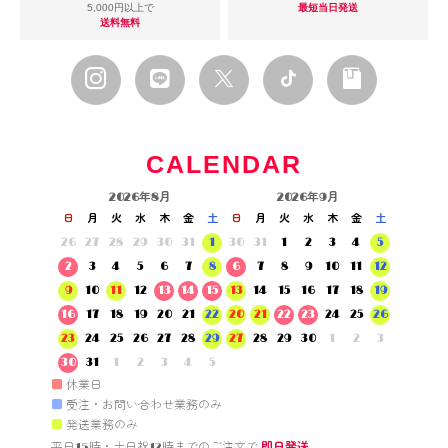
5,000円以上で
最短当日発送
送料無料
CALENDAR
2026年8月
2026年9月
日
月
火
水
木
金
土
日
月
火
水
木
金
土
26
27
28
29
30
31
1
30
31
1
2
3
4
5
2
3
4
5
6
7
8
6
7
8
9
10
11
12
9
10
11
12
13
14
15
13
14
15
16
17
18
19
16
17
18
19
20
21
22
20
21
22
23
24
25
26
23
24
25
26
27
28
29
27
28
29
30
1
2
3
30
31
1
2
3
4
5
■
休業日
■
受注・お問い合わせ業務のみ
■
発送業務のみ
平日15時・土日祝12時までのご注文で 
即日発送。