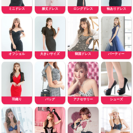
ミニドレス
膝丈ドレス
ロングドレス
袖ありドレス
オフショル
大きいサイズ
韓国ドレス
パーティー
羽織り
バッグ
アクセサリー
シューズ