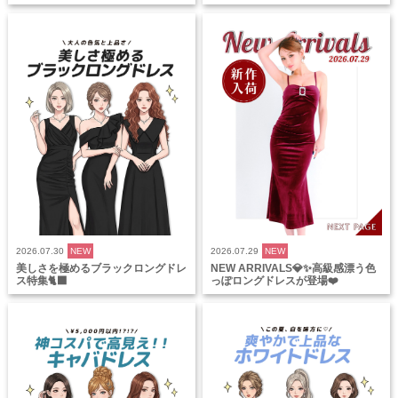
2026.07.30
NEW
2026.07.29
NEW
美しさを極めるブラックロングドレ
NEW ARRIVALS💎✨高級感漂う色
ス特集🐈‍⬛
っぽロングドレスが登場❤️