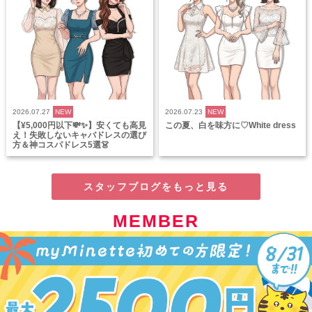
2026.07.27
NEW
2026.07.23
NEW
【¥5,000円以下💸✨】安くても高見
この夏、白を味方に♡White dress
え！失敗しないキャバドレスの選び
方＆神コスパドレス5選👗
スタッフブログをもっと見る
MEMBER