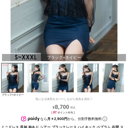
ブラック×ネイビー
ブラック×ネイビー
気になる体型をカバーしながら色気を演出♡
8,700
¥
87
[
ポイント付与 ]
なら
月々2,900円
から。分割手数料無料
ミニドレス 長袖 袖あり シアー ブラックレース ハイネック ペプラム 谷間 ス