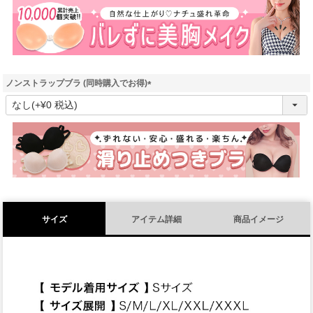
須
)
ノンストラップブラ (同時購入でお得)
(
必
須
)
サイズ
アイテム詳細
商品イメージ