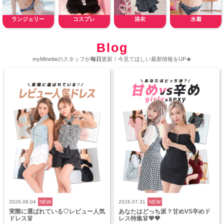
ランジェリー
コスプレ
浴衣
水着
Blog
myMinetteのスタッフが
毎日
更新！今見てほしい最新情報をUP★
2026.08.04
NEW
2026.07.31
NEW
実際に選ばれている♡レビュー人気
あなたはどっち派？甘めVS辛めド
ドレス👗
レス特集👗💖🖤