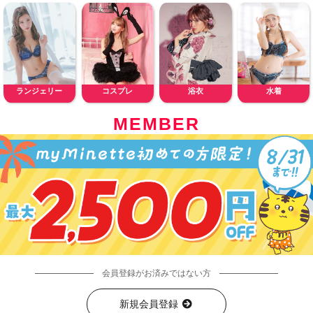
ランジェリー
コスプレ
浴衣
水着
MEMBER
会員登録がお済みではない方
新規会員登録