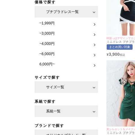
価格で探す
プチプラドレス一覧
~1,999円
~3,000円
韓国っぽデザインでカ
ミニドレス プチプラ 
~4,000円
袖 低身長 谷間 パフ
まとめ買い対象
ラー 黒 キャバドレス
用/S~Lサイズ対応) | m
~6,000円
3,900
¥
イミネット
6,000円~
サイズで探す
サイズ一覧
系統で探す
系統一覧
ブランドで探す
美シルエットをメイク♪
ミニドレス プチプラ 