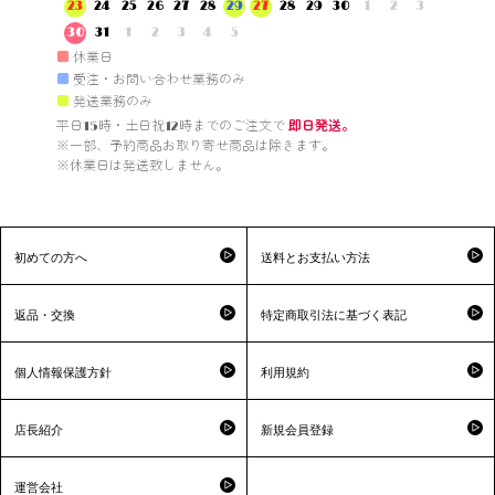
23
24
25
26
27
28
29
27
28
29
30
1
2
3
30
31
1
2
3
4
5
■
休業日
■
受注・お問い合わせ業務のみ
■
発送業務のみ
平日15時・土日祝12時までのご注文で 
即日発送。
※一部、予約商品お取り寄せ商品は除きます。

※休業日は発送致しません。

初めての方へ
送料とお支払い方法
返品・交換
特定商取引法に基づく表記
個人情報保護方針
利用規約
店長紹介
新規会員登録
運営会社