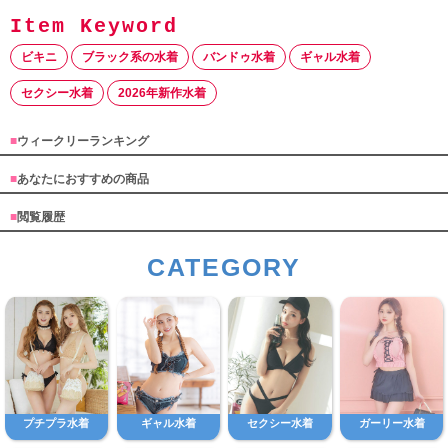
ビキニ
ブラック系の水着
バンドゥ水着
ギャル水着
セクシー水着
2026年新作水着
■
ウィークリーランキング
■
あなたにおすすめの商品
■
閲覧履歴
CATEGORY
プチプラ水着
ギャル水着
セクシー水着
ガーリー水着