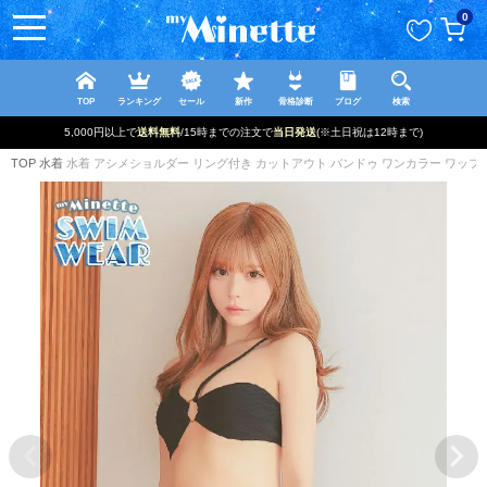
ペー
0
ジト
ップ
へ
TOP
ランキング
セール
新作
骨格診断
ブログ
検索
新規登録で最大
2500円OFF!
TOP
水着
水着 アシメショルダー リング付き カットアウト バンドゥ ワンカラー ワッフル