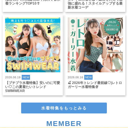
着ランキングTOP10👙
強に盛れる！スタイルアップする最
新水着コーデ
2026.06.19
NEW
2026.06.16
NEW
【プチプラ水着特集】安いのに可愛
🍒 2026年トレンド最前線♡|レトロ
い♡この夏着たいトレンド
ガーリー水着特集🍨
SWIMWEAR
水着特集をもっとみる
MEMBER