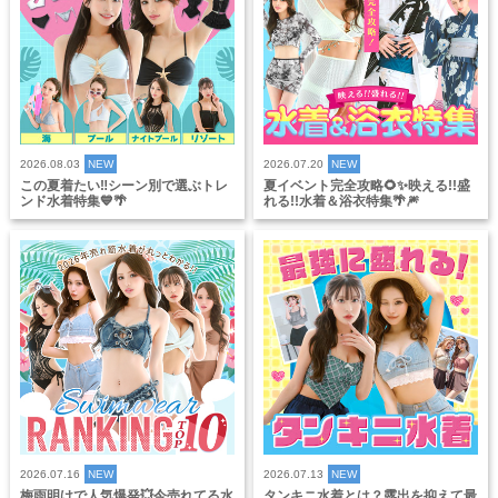
2026.08.03
NEW
2026.07.20
NEW
この夏着たい‼️シーン別で選ぶトレ
夏イベント完全攻略🌻✨映える!!盛
ンド水着特集💙🌴
れる!!水着＆浴衣特集🌴🎆
2026.07.16
NEW
2026.07.13
NEW
梅雨明けで人気爆発💥今売れてる水
タンキニ水着とは？露出を抑えて最