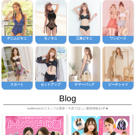
デニムビキニ
モノキニ
三角ビキニ
ワンピース
スカート
セットアップ
サマーバッグ
ビーチシャツ
Blog
myMinetteのスタッフが更新！今見てほしい最新情報をUP★