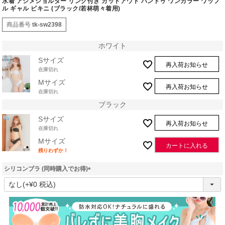
水着 アシメショルダー リング付き カットアウト バンドゥ ワンカラー ワッフ
ル ギャル ビキニ (ブラック/若林萌々着用)
商品番号
tk-sw2398
ホワイト
Sサイズ
再入荷お知らせ
在庫切れ
Mサイズ
再入荷お知らせ
在庫切れ
ブラック
Sサイズ
再入荷お知らせ
在庫切れ
Mサイズ
カートに入れる
残りわずか！
シリコンブラ (同時購入でお得)
(
必
須
)