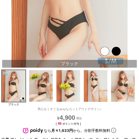
ブラック
ブラック
男心をくすぐるsexyなカットアウトデザイン♪
4,900
¥
49
[
ポイント付与 ]
なら
月々1,633円
から。分割手数料無料