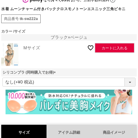
水着 ムーンチャーム付きバッククロスモノトーンエスニック三角ビキニ
商品番号
tk-sw222a
カラー
サイズ
ブラック×ベージュ
Mサイズ
カートに入れる
シリコンブラ (同時購入でお得)
(
必
須
)
サイズ
アイテム詳細
商品イメージ