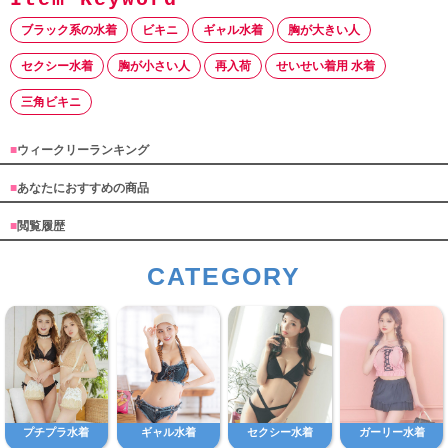
ブラック系の水着
ビキニ
ギャル水着
胸が大きい人
セクシー水着
胸が小さい人
再入荷
せいせい着用 水着
三角ビキニ
■
ウィークリーランキング
■
あなたにおすすめの商品
■
閲覧履歴
CATEGORY
プチプラ水着
ギャル水着
セクシー水着
ガーリー水着