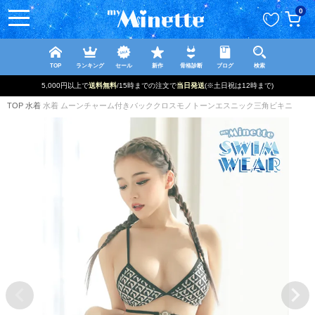
ペー
0
ジト
ップ
へ
TOP
ランキング
セール
新作
骨格診断
ブログ
検索
新規登録で
での注文で
当日発送
(※土日祝は12時まで)
TOP
水着
水着 ムーンチャーム付きバッククロスモノトーンエスニック三角ビキニ