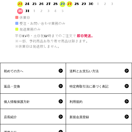
23
24
25
26
27
28
29
27
28
29
30
1
2
3
30
31
1
2
3
4
5
■
休業日
■
受注・お問い合わせ業務のみ
■
発送業務のみ
平日15時・土日祝12時までのご注文で 
即日発送。
※一部、予約商品お取り寄せ商品は除きます。

※休業日は発送致しません。

初めての方へ
送料とお支払い方法
返品・交換
特定商取引法に基づく表記
個人情報保護方針
利用規約
店長紹介
新規会員登録