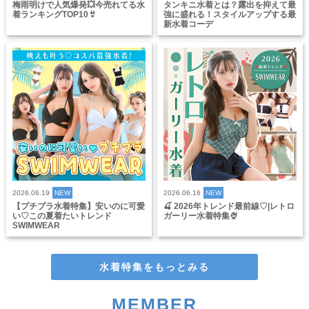
梅雨明けで人気爆発💥今売れてる水
タンキニ水着とは？露出を抑えて最
着ランキングTOP10👙
強に盛れる！スタイルアップする最
新水着コーデ
2026.06.19
NEW
2026.06.16
NEW
【プチプラ水着特集】安いのに可愛
🍒 2026年トレンド最前線♡|レトロ
い♡この夏着たいトレンド
ガーリー水着特集🍨
SWIMWEAR
水着特集をもっとみる
MEMBER