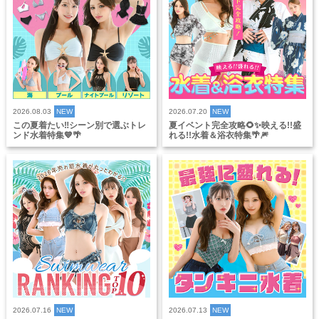
2026.08.03
NEW
2026.07.20
NEW
この夏着たい‼️シーン別で選ぶトレ
夏イベント完全攻略🌻✨映える!!盛
ンド水着特集💙🌴
れる!!水着＆浴衣特集🌴🎆
2026.07.16
NEW
2026.07.13
NEW