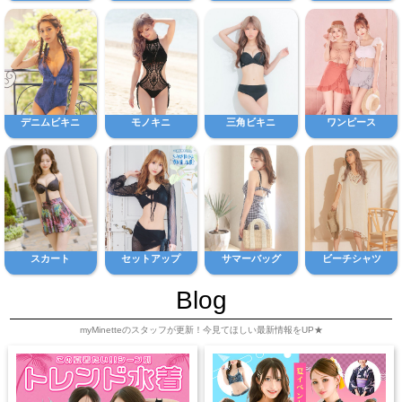
デニムビキニ
モノキニ
三角ビキニ
ワンピース
スカート
セットアップ
サマーバッグ
ビーチシャツ
Blog
myMinetteのスタッフが更新！今見てほしい最新情報をUP★