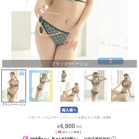
ブラック×ベージュ
ブラック×ベージュ
スポーティーなデザインでトレンドを押さえた可愛い水着♥
4,900
¥
49
[
ポイント付与 ]
なら
月々1,633円
から。分割手数料無料