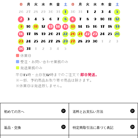
日
月
火
水
木
金
土
日
月
火
水
木
金
土
26
27
28
29
30
31
1
30
31
1
2
3
4
5
2
3
4
5
6
7
8
6
7
8
9
10
11
12
9
10
11
12
13
14
15
13
14
15
16
17
18
19
16
17
18
19
20
21
22
20
21
22
23
24
25
26
23
24
25
26
27
28
29
27
28
29
30
1
2
3
30
31
1
2
3
4
5
■
休業日
■
受注・お問い合わせ業務のみ
■
発送業務のみ
平日15時・土日祝12時までのご注文で 
即日発送。
※一部、予約商品お取り寄せ商品は除きます。

※休業日は発送致しません。

初めての方へ
送料とお支払い方法
返品・交換
特定商取引法に基づく表記