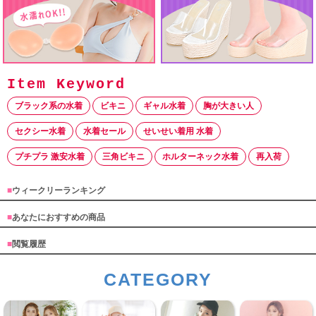
ブラック系の水着
ビキニ
ギャル水着
胸が大きい人
セクシー水着
水着セール
せいせい着用 水着
プチプラ 激安水着
三角ビキニ
ホルターネック水着
再入荷
■
ウィークリーランキング
■
あなたにおすすめの商品
■
閲覧履歴
CATEGORY