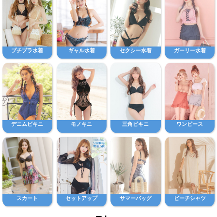
プチプラ水着
ギャル水着
セクシー水着
ガーリー水着
デニムビキニ
モノキニ
三角ビキニ
ワンピース
スカート
セットアップ
サマーバッグ
ビーチシャツ