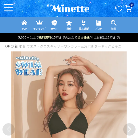
ペー
0
ジト
ップ
へ
TOP
ランキング
セール
新作
骨格診断
ブログ
検索
5,000円以上で
送料無料
/15時までの注文で
当日発送
(※土日祝は12時まで)
TOP
水着
水着 ウエストクロスギャザーワンカラー三角ホルターネックビキニ