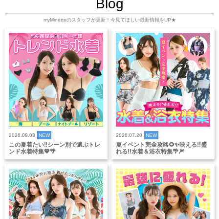
Blog
myMinetteのスタッフが更新！今見てほしい最新情報をUP★
2026.08.03
NEW
2026.07.20
NEW
この夏着たい‼️シーン別で選ぶトレ
夏イベント完全攻略🌻✨映える!!盛
ンド水着特集💙🌴
れる!!水着＆浴衣特集🌴🎆