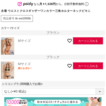
なら
月々1,326円
から。分割手数料無料
水着 ウエストクロスギャザーワンカラー三角ホルターネックビキニ
商品番号
tk-sw1958b
カラー
サイズ
ブラウン
Mサイズ
カートに入れる
ブラック
Mサイズ
カートに入れる
残りわずか！
シリコンブラ (同時購入でお得)
(
必
須
)