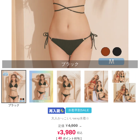
ブラック
ブラック
水着早割SALE
大人かっこいいsexy水着☆
¥
4,900
定価
→
3,980
¥
40
[
ポイント付与 ]