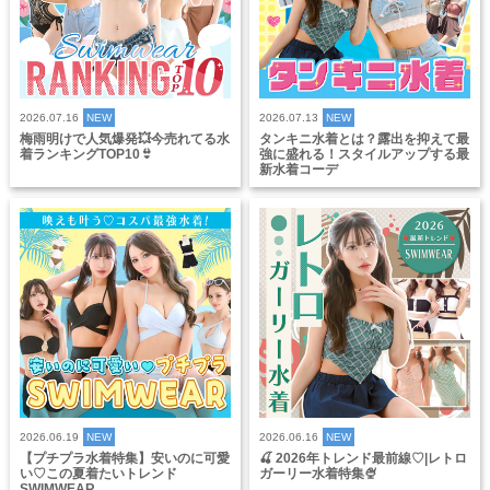
2026.07.16
NEW
2026.07.13
NEW
梅雨明けで人気爆発💥今売れてる水
タンキニ水着とは？露出を抑えて最
着ランキングTOP10👙
強に盛れる！スタイルアップする最
新水着コーデ
2026.06.19
NEW
2026.06.16
NEW
【プチプラ水着特集】安いのに可愛
🍒 2026年トレンド最前線♡|レトロ
い♡この夏着たいトレンド
ガーリー水着特集🍨
SWIMWEAR