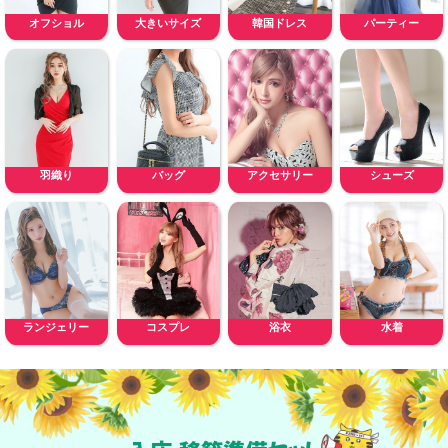
オフショル
大きいサイズ
韓国ドレス
パーティー
羽織り
バッグ
アクセサリー
シューズ
ランジェリー
コスプレ
浴衣
水着