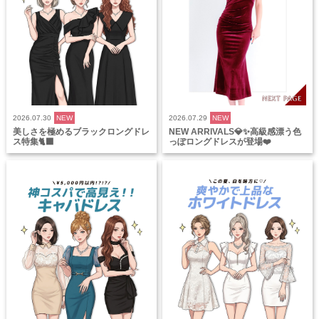
2026.07.30
NEW
2026.07.29
NEW
美しさを極めるブラックロングドレ
NEW ARRIVALS💎✨高級感漂う色
ス特集🐈‍⬛
っぽロングドレスが登場❤️