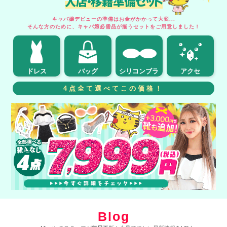
入店・移籍準備セット
キャバ嬢デビューの準備はお金がかかって大変...
そんな方のために、キャバ嬢必需品が揃うセットをご用意しました！
ドレス
バッグ
シリコンブラ
アクセ
4点全て選べてこの価格！
Blog