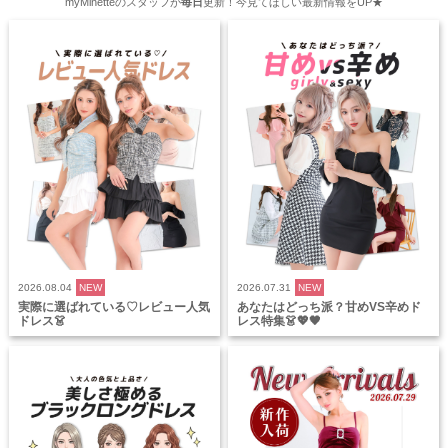
myMinetteのスタッフが
毎日
更新！今見てほしい最新情報をUP★
2026.08.04
NEW
2026.07.31
NEW
実際に選ばれている♡レビュー人気
あなたはどっち派？甘めVS辛めド
ドレス👗
レス特集👗💖🖤