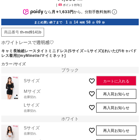
49
[
ポイント付与 ]
なら
月々1,633円
から。分割手数料無料
1
14
58
08
まとめ買い終了まで
日
時間
分
秒
商品番号
th-md9141b
ホワイトレースで透明感♡
キャミ長袖総レースタイトミニドレス(Sサイズ～Lサイズ)(れいたぴ/キャバド
レス着用)[myMinette/マイミネット]
カラー
サイズ
ブラック
Sサイズ
カートに入れる
Mサイズ
再入荷お知らせ
在庫切れ
Lサイズ
再入荷お知らせ
在庫切れ
ホワイト
Sサイズ
再入荷お知らせ
在庫切れ