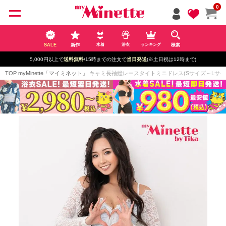
ペー
0
ジト
ップ
へ
SALE
新作
検索
水着
浴衣
ランキング
5,000円以上で
送料無料
/15時までの注文で
当日発送
(※土日祝は12時まで)
TOP
myMinette「マイミネット」
キャミ長袖総レースタイトミニドレス(Sサイズ～Lサイズ)(