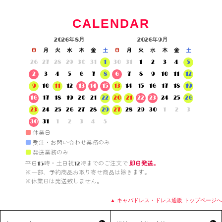
CALENDAR
2026年8月
2026年9月
日
月
火
水
木
金
土
日
月
火
水
木
金
土
26
27
28
29
30
31
1
30
31
1
2
3
4
5
2
3
4
5
6
7
8
6
7
8
9
10
11
12
9
10
11
12
13
14
15
13
14
15
16
17
18
19
16
17
18
19
20
21
22
20
21
22
23
24
25
26
23
24
25
26
27
28
29
27
28
29
30
1
2
3
30
31
1
2
3
4
5
■
休業日
■
受注・お問い合わせ業務のみ
■
発送業務のみ
平日15時・土日祝12時までのご注文で 
即日発送。
※一部、予約商品お取り寄せ商品は除きます。

※休業日は発送致しません。

▲ キャバドレス・ドレス通販 トップページへ