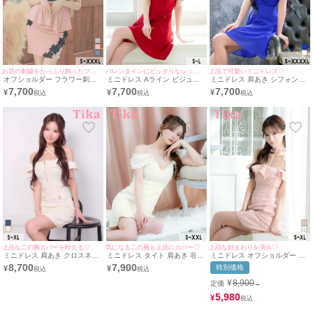
お花の刺繍をたっぷり飾ったフェミニンドレス♪
バレンタインにピッタリなレッドドレス♡
上品で可愛いミニドレス♡
オフショルダー フラワー刺繍
ミニドレス Aライン ビジュー
ミニドレス 肩あき シフォン谷
レース バストシースルー ペプ
ワンピース リボン 同伴 肩あき
間 バストクロス Aライン ワン
7,700
7,700
7,700
¥
¥
¥
ラム 谷間魅せ タイトミニドレ
バレンタイン 赤ドレス キャバ
カラー XL XXL 4L 5L 大きい
ス (Sサイズ～XXXLサイズ) (キ
ドレス (聖菜着用) [tk-md9918-
サイズ ブルー キャバドレス
ャバドレス着用) [Tika/ティカ]
1] [Tika/ティカ]
(横田未来着用) [tk-md25122-
ha] [Tika/ティカ]
上品な二の腕カバーを叶える♡
気になる二の腕も上品にカバー♡
上品な顔まわりを演出♡
ミニドレス 肩あき クロスネッ
ミニドレス タイト 肩あき 谷間
ミニドレス オフショルダー ツ
ク ジップ パイピング フェイク
リボン ビジュー チャーム付き
イード Aライン ビジュー フラ
8,700
7,900
特別価格
¥
¥
ポケット ストレッチ XL タイ
ツイード 裾フリル アイボリー
ワー チョーカーリボン付き ダ
ト アイボリー キャバドレス
XL XXL キャバドレス (黒崎み
スティローズ ピンク XL キャ
¥
8,900
定価
→
(聖菜着用) [tk-md10949-1]
さ着用) [tk-md266403] [Tika/テ
バドレス (聖菜着用) [tk-
[Tika/ティカ]
ィカ]
md7772-5a] [Tika/ティカ]
5,980
¥