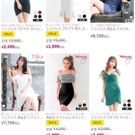
柔らかく親しみやすい印象に♡
着回し抜群の嬉しい2wayドレス♪
ジップ調節で色気溢れる♡
ミニドレス プチプラ 新人 タイ
ミニドレス プチプラ ギャル タ
ミニドレス 肩あき クロスネッ
ト オフショル 低身長 胸元隠
イト オフショル セクシー ノー
ク ジップ パイピング フェイク
SALE
SALE
8,700
し ダブルボタン 裾フリル ガー
スリーブ シアー 低身長 背中魅
ポケット ストレッチ XL タイ
¥
リー グレー キャバドレス (あ
せ 黒 2way キャバドレス (今井
ト ブルー キャバドレス (横田
¥
5,390
¥
2,990
定価
定価
→
→
おぽん着用/S〜XLサイズ対応)
アンジェリカ着用/Mサイズ対
未来着用) [tk-md10949-1a]
| myMinette/マイミネット
応) | myMinette/マイミネット
[Tika/ティカ]
1,999
2,499
¥
¥
柔らかいシフォンがふんわり広がる♡
落ち着きカラーで大人っぽく★
ニュアンスを楽々チェンジできる♪
ミニドレス 肩あき シフォン谷
肩あき オフショル キャミソー
ミニドレス プチプラ ギャル タ
間 バストクロス Aライン ワン
ル フリル ウエスト切り替え タ
イト オフショル セクシー シア
7,700
SALE
SALE
¥
カラー XL XXL 4L 5L 大きい
イト ミニドレス(Sサイズ～
ー 低身長 背中魅せ 緑 2way キ
サイズ 白 キャバドレス (黒嵜
XXLサイズ) (みのり/キャバド
ャバドレス (らな着用/Mサイズ
¥
4,290
¥
2,990
定価
定価
→
→
菜々子着用) [tk-md25122-h]
レス着用) [myMinette/マイミネ
対応) | myMinette/マイミネッ
[Tika/ティカ]
ット]
ト