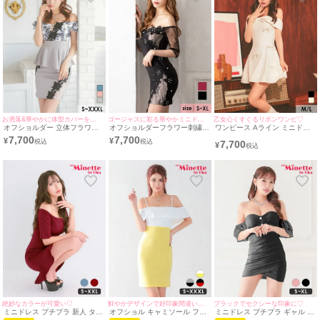
お洒落&華やかに体型カバーを叶えてくれる♪
ゴージャスに彩る華やかミニドレス♪
乙女心くすぐるリボンワンピ♡
オフショルダー 立体フラワー
オフショルダーフラワー刺繍ビ
ワンピース Aライン ミニドレ
レース ペプラム バストシース
ジューレース切り替えアシメ袖
ス 上品 肩出し 二の腕カバー
7,700
7,700
¥
¥
7,700
ルー 谷間魅せ タイトミニドレ
ありタイトミニドレス (Sサイ
リボン (黒嵜菜々子着用) [Tika/
¥
ス (Sサイズ～XXXLサイズ) (雨
ズ～XLサイズ) (ゆんころ/キャ
ティカ]
宮由乙花/キャバドレス着用)
バドレス着用)
[Tika/ティカ]
絶妙なカラーが可愛い♡
鮮やかデザインで好印象間違いなし♪
ブラックでセクシーな印象に♡
ミニドレス プチプラ 新人 タイ
オフショル キャミソール フリ
ミニドレス プチプラ ギャル タ
ト ワンピース オフショル ラウ
ル 肩あき ウエスト切り替え タ
イト オフショル セクシー ラウ