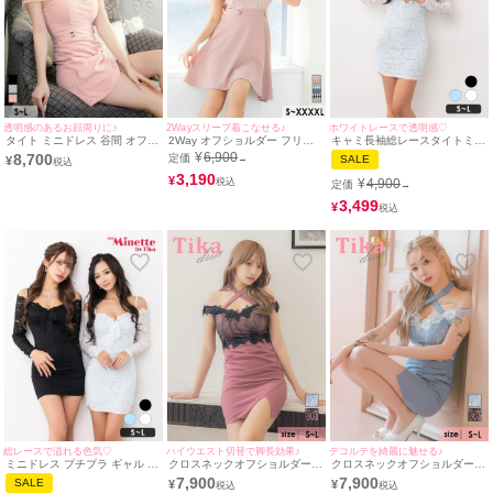
透明感のあるお顔周りに♪
2Wayスリーブ着こなせる♪
ホワイトレースで透明感♡
タイト ミニドレス 谷間 オフシ
2Way オフショルダー フリル
キャミ長袖総レースタイトミニ
ョルダー シンプル ストレッチ
袖 ギンガムチェック柄 ウエス
ドレス(Sサイズ～Lサイズ)(れ
¥
6,900
8,700
定価
→
SALE
¥
2Way シアーチュール ラップ
トベルト 切り替え フレアミニ
いたぴ/キャバドレス着用)
(伊藤愛依海着用) [Tika/ティカ]
ドレス (Sサイズ～XXXXLサイ
3,190
[myMinette/マイミネット]
¥
¥
4,900
定価
→
ズ) (伊藤愛依海着用) [Tika/ティ
カ]
3,499
¥
総レースで溢れる色気♡
ハイウエスト切替で脚長効果♪
デコルテを綺麗に魅せる♪
ミニドレス プチプラ ギャル タ
クロスネックオフショルダー
クロスネックオフショルダー立
イト 長袖 袖あり オフショル
3Dフラワーレースくびれ切り
体フラワーレースくびれデザイ
7,900
7,900
SALE
¥
¥
セクシー ラウンジ キャミソー
替えギャザースリットタイトミ
ンギャザースリットタイトミニ