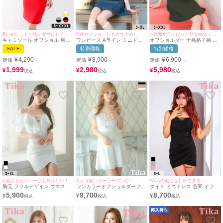
濃いめレッドが強い女性にしてくれる★
同伴やアフターにもおすすめ♪
小悪魔女子にぴったりなsexyデザイン♡
キャミソール オフショル 肩あ
ワンピース Aライン ミニドレ
オフショルダー 千鳥格子柄 ネ
き ウエスト切り替え フリル タ
ス 谷間 オフショルダー ジップ
ックリボン パフスリーブ フロ
SALE
特別価格
特別価格
イト ミニドレス(Sサイズ～
チェック柄 デニム パフスリー
ントボタン フレアミニドレス
XXLサイズ) (みのり/キャバド
ブ サイドベルト バストカット
(Sサイズ～XXLサイズ) (若林
¥
4,290
¥
8,900
¥
6,900
定価
定価
定価
→
→
→
レス着用) [myMinette/マイミネ
同伴 キャバドレス (戦慄かなの
萌々/キャバドレス着用) [Tika/
ット]
着用)
ティカ]
1,999
2,980
5,980
¥
¥
¥
可愛さとセクシーさも外さない！
大人可愛いガーリーワンピ♪
2Wayの着こなしができる♪
胸元 フリルデザイン ウエスト
ワンカラーオフショルダーフリ
タイト ミニドレス 谷間 オフシ
ベルト ワンカラー 肩あき タイ
ル袖刺繍ボタンフレアミニドレ
ョルダー シンプル ストレッチ
5,900
9,700
8,700
¥
¥
¥
トミニドレス (Sサイズ～XLサ
ス (Sサイズ～XXLサイズ) (重
サイドウエストベルト 2Way
イズ) (雨宮由乙花/キャバドレ
川茉弥/キャバドレス着用)
バストシースルー チュールシ
ス着用) [Tika/ティカ]
ョルダー ラップ (横田未来着
用) [Tika/ティカ]