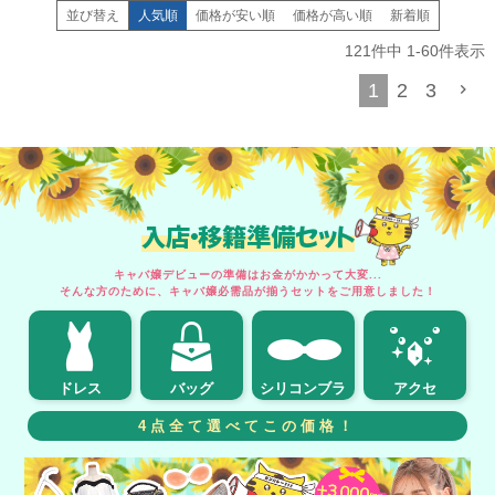
並び替え
人気順
価格が安い順
価格が高い順
新着順
121
件中
1
-
60
件表示
1
2
3
入店・移籍準備セット
キャバ嬢デビューの準備はお金がかかって大変...
そんな方のために、キャバ嬢必需品が揃うセットをご用意しました！
ドレス
バッグ
シリコンブラ
アクセ
4点全て選べてこの価格！