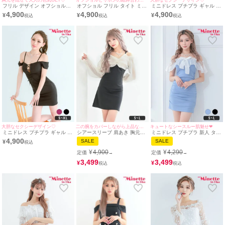
フリル デザイン オフショルダ
オフショル フリル タイト ミニ
ミニドレス プチプラ ギャル タ
ー タイト ドレス ボルドー(ち
ドレス (みのり着用/S~XXLサ
イト オフショル セクシー 低身
4,900
4,900
4,900
¥
¥
¥
ぴたん着用/S~XXLサイズ対応)
イズ対応) | myMinette/マイミ
長 谷間 リボン クロスデザイン
| myMinette/マイミネット
ネット
マゼンタピンク キャバドレス
(ちぴたん着用/S~XLサイズ対
応) | myMinette/マイミネット
大胆なセクシーデザイン♡
二の腕をカバーしながら上品な肌魅せを叶える♡
キュートなシースルー肌魅せ❤︎
ミニドレス プチプラ ギャル タ
シアースリーブ 肩あき 胸元隠
ミニドレス プチプラ 新人 タイ
イト オフショル セクシー 低身
し タイト ミニドレス (ひなた
ト オフショル キャミソール シ
4,900
SALE
SALE
¥
長 谷間 リボン クロスデザイン
まる着用/S~Lサイズ対応) |
アー 低身長 胸元隠し リボン
黒 キャバドレス (みのり着
myMinette/マイミネット
水色 キャバドレス (せいせい着
¥
4,900
¥
4,290
定価
定価
→
→
用/S~XLサイズ対応) |
用/S~Lサイズ) | myMinette/マ
myMinette/マイミネット
イミネット
3,499
3,499
¥
¥