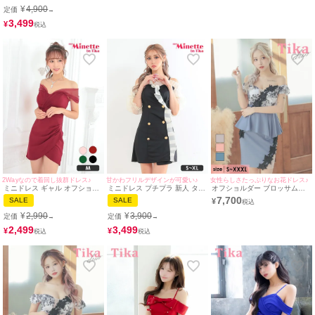
ル レース 花柄 低身長 谷間 リ
ニドレス (Sサイズ～Lサイズ)
ドレス (Sサイズ～Lサイズ)
¥
4,900
定価
→
ボン キャバドレス (ちぴたん・
(重川茉弥/キャバドレス着用)
(PyunA./キャバドレス着用)
れいたぴ着用/S~Lサイズ対応) |
[Tika/ティカ]
[Tika/ティカ]
3,499
¥
myMinette/マイミネット
2Wayなので着回し抜群ドレス♪
甘かわフリルデザインが可愛い♪
女性らしさたっぷりなお花ドレス♪
ミニドレス ギャル オフショル
ミニドレス プチプラ 新人 タイ
オフショルダー ブロッサム刺
シアー シアー袖 低身長 谷間
ト 袖あり ワンピース オフショ
繍レース バストシースルー ペ
7,700
SALE
SALE
¥
キャバドレス (中尾みほ着用/M
ル シアー シアー袖 低身長 胸
プラム 谷間魅せ タイトミニド
サイズ対応) myMinette/マイミ
元隠し 同伴 フロントダブルボ
レス (Sサイズ～XXXLサイズ)
¥
2,990
¥
3,900
定価
定価
→
→
ネット
タン 黒 キャバドレス (あおぽ
(PyunA./キャバドレス着用)
ん着用/S~XLサイズ対応) |
[Tika/ティカ]
2,499
3,499
¥
¥
myMinette/マイミネット