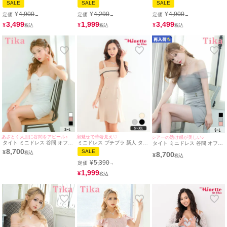
SALE
SALE
SALE
ンジ マーメイド 半袖 低身長
イト ミニドレス(Sサイズ～
ンジ 低身長 谷間 背中魅せ パ
胸元隠し スナック 同伴 赤 ワ
XXLサイズ) (波北かほ/キャバ
ールボタン フリル 黒 キャバド
¥
4,900
¥
4,290
¥
4,900
定価
定価
定価
→
→
→
インレッド キャバドレス (ちぴ
ドレス着用) [myMinette/マイミ
レス （あいみん着用/S〜XLサ
たん着用/S~XXLサイズ対応) |
ネット]
イズ着用） | myMinette/マイミ
3,499
1,999
3,499
¥
¥
¥
myMinette/マイミネット
ネット
あざとく大胆に谷間をアピール♪
肩魅せで華奢見え♡
シアーの透け感が美しい♪
タイト ミニドレス 谷間 オフシ
ミニドレス プチプラ 新人 タイ
タイト ミニドレス 谷間 オフシ
ョルダー ストレッチ パールス
ト オフショル 低身長 胸元隠
ョルダー シンプル 大人 2Way
8,700
SALE
¥
8,700
トラップ付き 肩出し 二の腕カ
し ダブルボタン 裾フリル ベー
シアー ストレッチ ラップ (若
¥
バー ハートカット サイドベル
ジュ キャバドレス (あおぽん着
林萌々着用) [Tika/ティカ]
¥
5,390
定価
→
ト (MIYABI着用) [Tika/ティカ]
用/S〜XLサイズ対応) |
myMinette/マイミネット
1,999
¥