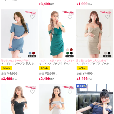
イミネット
[tk-md265203] [Tika/ティカ]
1,999
3,499
¥
¥
落ち着いたカラーが好印象♡
ニュアンスを楽々チェンジできる♪
落ち着いた色味で大人の余裕♡
ミニドレス プチプラ 新人 タイ
ミニドレス プチプラ ギャル タ
ミニドレス プチプラ ギャル オ
ト ワンピース オフショル ラウ
イト オフショル セクシー シア
フショル セクシー ラウンジ 低
SALE
SALE
SALE
ンジ マーメイド 半袖 低身長
ー レース 低身長 谷間 背中魅
身長 谷間 背中魅せ リボン ワ
胸元隠し スナック 同伴 裾フリ
せ 緑 ショルダー袖 位置自由
ンカラー ベージュ キャバドレ
¥
4,900
¥
2,990
¥
4,900
定価
定価
定価
→
→
→
ル 水色 キャバドレス (みのり
ラップ風 キャバドレス (あおぽ
ス (あいみん着用/S~XLサイズ
着用/S~XXLサイズ対応) |
ん着用/Mサイズ対応) |
対応) | myMinette/マイミネッ
3,499
2,499
3,499
¥
¥
¥
myMinette/マイミネット
myMinette/マイミネット
ト