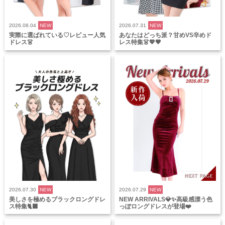
2026.08.04
NEW
2026.07.31
NEW
実際に選ばれている♡レビュー人気
あなたはどっち派？甘めVS辛めド
ドレス👗
レス特集👗💖🖤
2026.07.30
NEW
2026.07.29
NEW
美しさを極めるブラックロングドレ
NEW ARRIVALS💎✨高級感漂う色
ス特集🐈‍⬛
っぽロングドレスが登場❤️