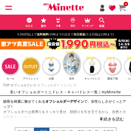
ペー
0
ジト
ップ
へ
SALE
新作
検索
水着
浴衣
ランキング
5,000円以上で
送料無料
/15時までの注文で
当日発送
(※土日祝は12時まで)
セール
アウトレット
水着
浴衣
キャバドレス
勝負下着
コ
TOP
オフショルドレス
オフショルダー ミニドレス
安いオフショルダーミニドレス・キャバドレス一覧｜myMinette
鎖骨を綺麗に魅せてくれる
オフショルダーデザイン
で、女性らしさがぐっとア
ップ！
オフショルダーは肩周りをスッキリ見せ、顔回りを引き立てるから、自然と小
顔効果もバッチリ♪
さらに、キュートな
ミニ丈
で脚長効果も抜群！全身のスタイルアップを叶えて
くれます◎