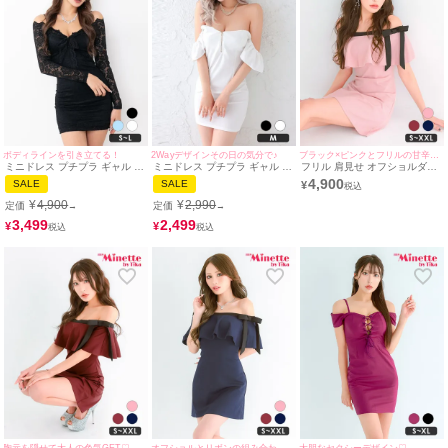
ボディラインを引き立てる！
2Wayデザインその日の気分で♪
ブラック×ピンクとフリルの甘辛組み合わせ♡
ミニドレス プチプラ ギャル タ
ミニドレス プチプラ ギャル タ
フリル 肩見せ オフショルダー
イト 長袖 袖あり オフショル
イト ジップ オフショル セクシ
タイトドレス パステルピンク
4,900
SALE
SALE
¥
セクシー ラウンジ キャミソー
ー ノースリーブ ラウンジ 低身
(ちぴたん着用/S~XXLサイズ対
ル レース 花柄 低身長 谷間 リ
長 谷間 背中魅せ 2way フリル
応) | myMinette/マイミネット
¥
4,900
¥
2,990
定価
定価
→
→
ボン 総レース 黒 キャバドレス
袖 白 キャバドレス (せいせい
(ちぴたん着用/S~Lサイズ対応)
着用/Mサイズ対応) |
3,499
2,499
¥
¥
| myMinette/マイミネット
myMinette/マイミネット
胸元を隠せて大人の色気GET♡
オフショルとリボンの組み合わせが可愛い♡
大胆なセクシーデザイン♡