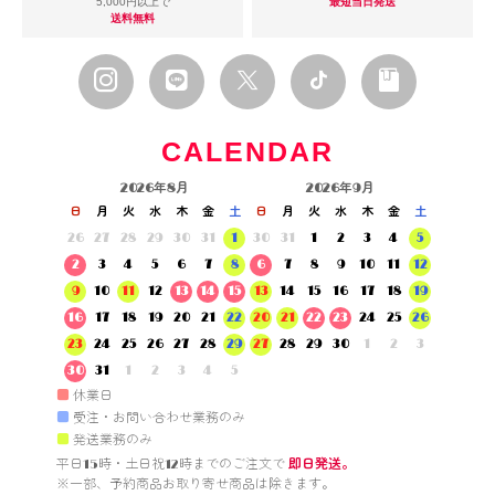
5,000円以上で
最短当日発送
送料無料
CALENDAR
2026年8月
2026年9月
日
月
火
水
木
金
土
日
月
火
水
木
金
土
26
27
28
29
30
31
1
30
31
1
2
3
4
5
2
3
4
5
6
7
8
6
7
8
9
10
11
12
9
10
11
12
13
14
15
13
14
15
16
17
18
19
16
17
18
19
20
21
22
20
21
22
23
24
25
26
23
24
25
26
27
28
29
27
28
29
30
1
2
3
30
31
1
2
3
4
5
■
休業日
■
受注・お問い合わせ業務のみ
■
発送業務のみ
平日15時・土日祝12時までのご注文で 
即日発送。
※一部、予約商品お取り寄せ商品は除きます。
