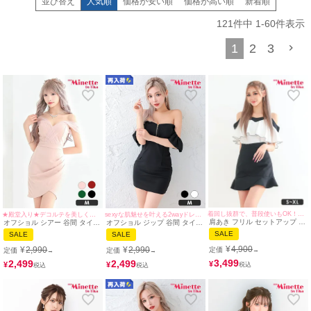
並び替え
人気順
価格が安い順
価格が高い順
新着順
二の腕の気になる部分もしっかりカバーしてくれるから、華奢見え効果も絶
妙。
121
件中
1
-
60
件表示
オフショルダーの気品と、ミニドレスの可愛らしさが合わさって、上品なのに
どこか小悪魔な「きれいめスタイル」が完成！
1
2
3
お店でのドレスとしてはもちろん、同伴やお出かけにもおすすめです。
首元がスッキリしているから顔が明るく見えて、ミニ丈からのぞく脚のライン
で色気も程よく演出できるのがポイント♡
まさに、男性の視線を釘付けにする一着です。
ミニドレスならではの軽やかなシルエットで、普段とは違う自分を演出できる
から、特別な日にもぴったり。
myMinetteの
オフショルミニドレス
で、彼の心をキャッチしちゃいましょう♥
着回し抜群で、普段使いもOK！マーメイドスカートで美脚も叶う♡
★殿堂入り★デコルテを美しく魅せる上品な一着♡
sexyな肌魅せを叶える2wayドレス♡
肩あき フリル セットアップ 胸
オフショル シアー 谷間 タイト
オフショル ジップ 谷間 タイト
元隠し バイカラー タイト ミニ
ミニドレス (ひなたまる着用/M
ミニドレス (せいせい着用/Mサ
SALE
SALE
SALE
ドレス (あおぽん着用/S~XLサ
サイズ対応) | myMinette/マイ
イズ対応) | myMinette/マイミ
イズ対応) | myMinette/マイミ
ミネット
ネット
¥
4,900
¥
2,990
¥
2,990
定価
定価
定価
→
→
→
ネット
3,499
2,499
2,499
¥
¥
¥