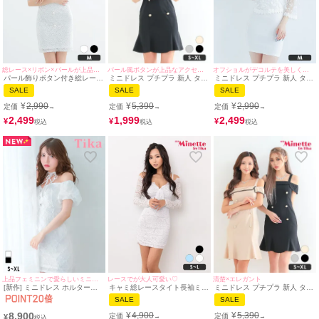
パール風ボタンが上品なアクセントに♡
総レース×リボン×パールが上品なタイトドレス♪
オフショルがデコルテを美しく演出♪
ミニドレス プチプラ 新人 タイ
パール飾りボタン付き総レース
ミニドレス プチプラ 新人 タイ
ト オフショル 低身長 胸元隠
胸元フリルオフショルダープチ
ト 長袖 袖あり オフショル レ
SALE
SALE
SALE
し ダブルボタン 黒 キャバドレ
プラタイトミニドレス(斉藤ら
ース 花柄 低身長 胸元隠し 同
ス (あおぽん着用/S〜XLサイズ
な/キャバドレス着用)
伴 清楚 白 キャバドレス (せい
¥
5,390
¥
2,990
¥
2,990
定価
定価
定価
→
→
→
対応) | myMinette/マイミネッ
[myMinette/マイミネット]
せい着用/Mサイズ対応) |
ト
myMinette/マイミネット
1,999
2,499
2,499
¥
¥
¥
清楚×エレガント
上品フェミニンで愛らしいミニドレス♡
レースでが大人可愛い♡
ミニドレス プチプラ 新人 タイ
[新作] ミニドレス ホルターネ
キャミ総レースタイト長袖ミニ
ト オフショル 低身長 胸元隠
ック リボン オフショルダー パ
ドレス(Sサイズ～Lサイズ)(れ
SALE
SALE
し 黒 ベージュ キャバドレス
フスリーブ フリルエンブロイ
いたぴ/キャバドレス着用)
(れいたぴ・あおぽん着用/S〜
ダリーレース 白 XL タイト キ
[myMinette/マイミネット]
¥
5,390
8,900
¥
4,900
定価
定価
→
¥
→
XLサイズ対応) | myMinette/マ
ャバドレス (黒嵜菜々子着用)