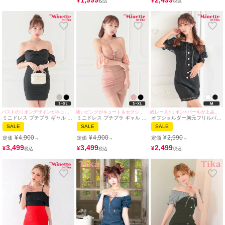
1,999
2,499
¥
¥
バストのリボンデザインがキュート♡
淡いピンクがキュート＆セクシー♡
総レース×リボン×パールが上品なタイトドレス♪
ミニドレス プチプラ ギャル オ
ミニドレス プチプラ ギャル タ
オフショルダー胸元フリルパー
フショル スリット セクシー ラ
イト オフショル セクシー ラウ
ルボタンレースプチプラタイト
SALE
SALE
SALE
ウンジ 低身長 谷間 背中魅せ
ンジ 低身長 谷間 背中魅せ パ
ミニドレス(中尾みほ/キャバド
リボン ワンカラー 黒 キャバド
ールボタン ピンク キャバドレ
レス着用)[myMinette/マイミネ
¥
4,900
¥
4,900
¥
2,990
定価
定価
定価
→
→
→
レス (あいみん着用/S~XLサイ
ス （あいみん着用/S〜XLサイ
ット]
ズ対応) | myMinette/マイミネ
ズ着用） | myMinette/マイミネ
3,499
3,499
2,499
¥
¥
¥
ット
ット