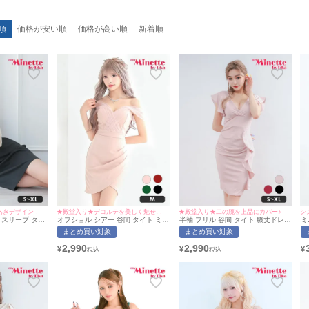
順
価格が安い順
価格が高い順
新着順
あきデザイン！
★殿堂入り★デコルテを美しく魅せる上品な一着♡
★殿堂入り★二の腕を上品にカバー♪
シ
 スリーブ タイ
オフショル シアー 谷間 タイト ミニ
半袖 フリル 谷間 タイト 膝丈ドレス
ミ
せい着用/S~XL
ドレス (ひなたまる着用/Mサイズ対
(せいせい着用/S~XLサイズ対応) |
ン
まとめ買い対象
まとめ買い対象
tte | マイミネッ
応) | myMinette/マイミネット
myMinette/マイミネット
ウ
(
2,990
2,990
¥
¥
¥
m