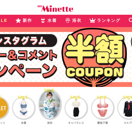
ALE
新作
水着
浴衣
ランキング
ット
水着
浴衣
キャバドレス
勝負下着
コスプ