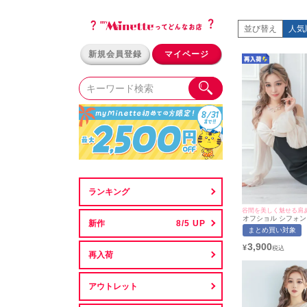
並び替え
人気
新規会員登録
マイページ
ランキング
谷間を美しく魅せる肩
オフショル シフォン
新作
ト ミニドレス (せい
まとめ買い対象
サイズ対応) myMine
ト
3,900
¥
再入荷
アウトレット