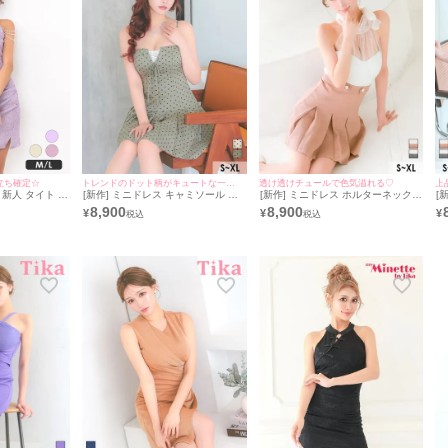
立ち確定☆
トレンドのドット柄がキュートな一着♡
透け透けチュールで色気溢れる♡
上
新人 タイト ス
[新作] ミニドレス キャミソール リ
[新作] ミニドレス ホルターネック
[
ク セクシー ラ
ボン ドット柄 谷間 プリーツ グレー
谷間 チュール シースルー プリーツ
谷
8,900
8,900
¥
¥
¥
ースリーブ 低身
XL Aライン キャバドレス (重川茉弥
ベルト付き 背中魅せ バックリボン
せ
チェーン ギャザ
着用) [tk-md11046] [Tika/ティカ]
バイカラー 白 ホワイト ピンク XL
バ
レス (ちぴたん
Aライン キャバドレス (聖菜着用)
A
myMinette/
[tk-md270810a] [Tika/ティカ]
用)