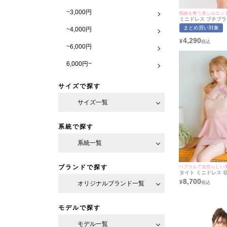
~3,000円
視線を奪う美シルエッ
ミニドレス プチプラ 
リット ホルターネッ
まとめ買い対象
~4,000円
ウンジ 花柄 低身長 
ール チャイナドレス
4,290
¥
ド キャバドレス (
~6,000円
用/M~Lサイズ対応) | m
イミネット
6,000円~
サイズで探す
サイズ一覧
系統で探す
系統一覧
ブランドで探す
ペプラムで女性らしい
タイト ミニドレス 
ズ レース 大人 上品
8,700
¥
オリジナルブランド一覧
ネック ストレッチ 
ペプラム バストカット
萌々着用) [Tika/ティ
モデルで探す
モデル一覧