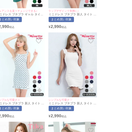
ュアンスを楽々チェンジできる♪
ラップデザインで美脚に♪
ニドレス プチプラ ギャル タイト
ミニドレス プチプラ 新人 タイト ノ
フショル セクシー シアー 低身長
ースリーブ 低身長 胸元隠し リボン
まとめ買い対象
まとめ買い対象
中魅せ 緑 2way キャバドレス (ら
フリル ガーリー バイカラー ピンク
着用/Mサイズ対応) | myMinette/
キャバドレス （なぎ着用/M~Lサイ
2,990
2,990
¥
イミネット
ズ対応） | myMinette/マイミネット
ンプルな可愛さ☆
シンプルな可愛さ♡
ニドレス プチプラ 新人 タイト ワ
ミニドレス プチプラ 新人 タイト ワ
ピース ノースリーブ ドット柄 低
ンピース ノースリーブ 低身長 胸元
まとめ買い対象
まとめ買い対象
長 胸元隠し 背中魅せ スクエアネ
隠し 背中魅せ スクエアネック 大き
ク ガーリー 白 キャバドレス (林
いサイズ ワンカラー 清楚 白 キャバ
2,990
2,990
¥
奈妙着用/S〜XXXXLサイズ対応)
ドレス (なぎ着用/S〜XXXXLサイズ
 myMinette/マイミネット
対応) | myMinette/マイミネット