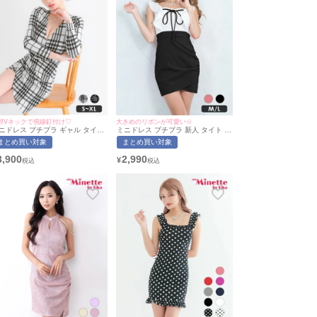
胆Vネックで視線釘付け♡
大きめのリボンが可愛い☆
ニドレス プチプラ ギャル タイト
ミニドレス プチプラ 新人 タイト ノ
袖 袖あり セクシー ラウンジ チェ
ースリーブ 低身長 胸元隠し リボン
まとめ買い対象
まとめ買い対象
ク柄 低身長 谷間 スナック 千鳥格
フリル ガーリー バイカラー ウエス
柄 Vネック 白 キャバドレス
ト切り替え 黒 キャバドレス （なぎ
3,900
2,990
¥
uvique (みのり着用/S~XLサイズ対
着用/M~Lサイズ対応） | myMinette/
) | myMinette/マイミネット
マイミネット