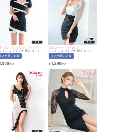
国っぽデザインでカジュアルに♡
上品でキュートな印象に♪
ニドレス プチプラ 新人 タイト 半
ミニドレス プチプラ 新人 タイト 袖
 低身長 谷間 パフスリーブ バイカ
あり セクシー シアー袖 低身長 谷間
まとめ買い対象
まとめ買い対象
ー 黒 キャバドレス (林姫奈妙着
背中魅せ 同伴 ウエストベルト 白 黒
/S~Lサイズ対応) | myMinette/マ
キャバドレス (中尾みほ着用/S~Lサ
3,900
4,290
¥
ミネット
イズ対応) | myMinette/マイミネット