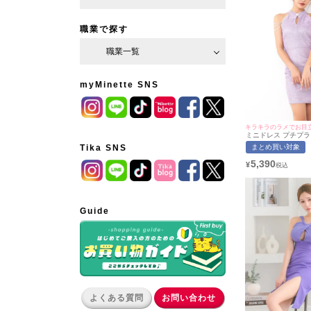
職業で探す
職業一覧
myMinette SNS
キラキラのラメでお目
ミニドレス プチプラ 
リット ホルターネッ
まとめ買い対象
Tika SNS
ウンジ キラキラ ノ
長 谷間 ラメ パール
5,390
¥
ー パープル キャバド
着用/M~Lサイズ対応) | 
マイミネット
Guide
よくある質問
お問い合わせ