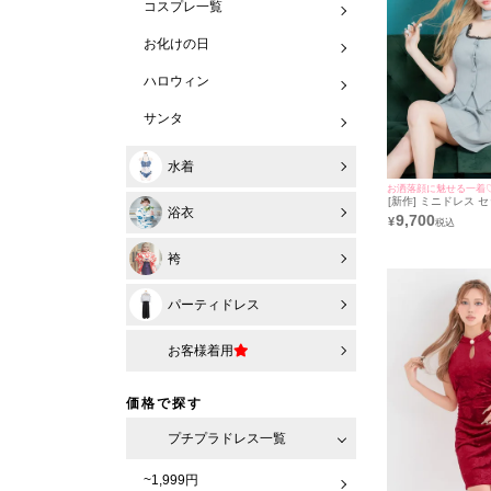
コスプレ一覧
お化けの日
ハロウィン
サンタ
水着
お洒落顔に魅せる一着
[新作] ミニドレス 
浴衣
ースリーブ ピンスト
9,700
¥
ネックリボン付き プ
XL Aライン キャバ
の着用) [tk-mds1101
袴
カ]
パーティドレス
お客様着用
価格で探す
プチプラドレス一覧
~1,999円