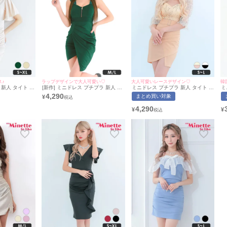
♪
ラップデザインで大人可愛い♡
大人可愛いレースデザイン♡
韓
新人 タイト ラ
[新作] ミニドレス プチプラ 新人 タ
ミニドレス プチプラ 新人 タイト 袖
ミ
袖 低身長 胸元
イト ジップ セクシー ノースリーブ
あり セクシー シアー袖 低身長 谷間
袖
4,290
まとめ買い対象
¥
 キャバドレス
低身長 谷間 背中魅せ 緑 ワンカラー
背中魅せ 同伴 ウエストベルト ハー
ラ
サイズ対応) |
キャバドレス (みのり着用/M~Lサイ
トカット 五分袖 アイボリー ベージ
用
4,290
¥
¥
ネット
ズ対応) | myMinette/マイミネット
ュ キャバドレス (ひなたまる着
イ
用/S~Lサイズ対応) | myMinette/マ
イミネット