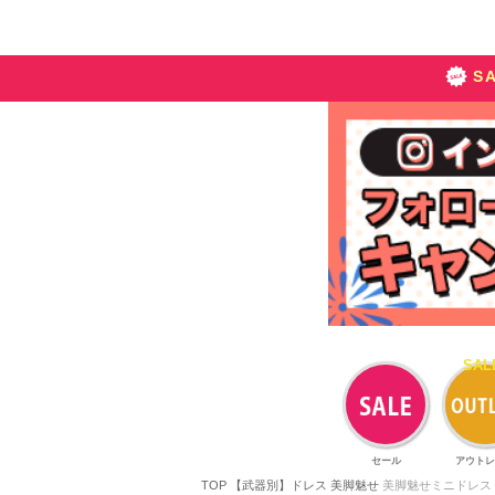
S
セール
アウトレ
TOP
【武器別】ドレス
美脚魅せ
美脚魅せミニドレス