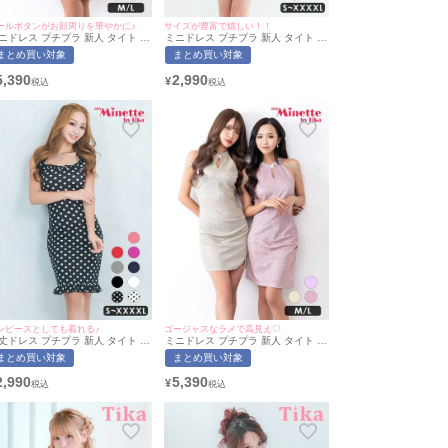
ールボタンがお顔周りを華やかに♪
サイズが豊富で嬉しい！！
ニドレス プチプラ 新人 タイト ス
ミニドレス プチプラ 新人 タイト ワ
ット ホルターネック セクシー ラ
ンピース ノースリーブ ドット柄 低
まとめ買い対象
まとめ買い対象
ンジ キラキラ ノースリーブ 低身
身長 胸元隠し 背中魅せ スクエアネ
 谷間 ラメ パールチェーン ボタン
ック フリル 黒 キャバドレス (林姫
5,390
2,990
¥
ンク キャバドレス (れいたぴ着
奈妙着用/S〜XXXXLサイズ対応) |
/M~Lサイズ対応) | myMinette/マ
myMinette/マイミネット
ミネット
ンピースとしても着れる♪
ゴージャスなラメで高見え♡
丈ドレス プチプラ 新人 タイト ワ
ミニドレス プチプラ 新人 タイト ス
ピース ノースリーブ ドット柄 低
リット ホルターネック セクシー ラ
まとめ買い対象
まとめ買い対象
長 胸元隠し 背中魅せ 黒 キャバド
ウンジ キラキラ ノースリーブ 低身
ス (なぎ着用/S〜XXXXLサイズ対
長 谷間 ラメ キャバドレス (ちぴた
2,990
5,390
¥
) | myMinette/マイミネット
ん・れいたぴ着用/M~Lサイズ対応) |
myMinette/マイミネット