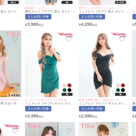
ト♡
高級感たっぷり☆
魅力たっぷりのタイトシルエット♡
パ
新人 タイト ス
膝丈ドレス プチプラ 新人 タイト ワ
ミニドレス プチプラ 新人 タイト ラ
ミ
ク セクシー ラ
ンピース 韓国ドレス ラウンジ ノー
ウンジ 半袖 シアー シアー袖 低身長
リ
まとめ買い対象
まとめ買い対象
谷間 肩あき パ
スリーブ 低身長 胸元隠し 千鳥格子
スクエアネック ウエストベルト風
ウ
風 ワインレッ
柄 フェイクポケット 黒 キャバドレ
黒 キャバドレス (きぃぃりぷ着
長
3,900
4,290
¥
¥
¥
きぃぃりぷ着
ス (今井アンジェリカ着用/Mサイズ
用/S~XXLサイズ対応) | myMinette/
ピ
yMinette/マ
対応) | myMinette/マイミネット
マイミネット
用
イ
美ボディを演出♪
ニュアンスを楽々チェンジできる♪
着回し抜群の嬉しい2wayドレス♪
ワ
谷間 大きいサイ
ミニドレス プチプラ ギャル タイト
ミニドレス プチプラ ギャル タイト
膝
 スリット ハイ
オフショル セクシー シアー レース
オフショル セクシー ノースリーブ
ン
まとめ買い対象
まとめ買い対象
ホルターネック
低身長 谷間 背中魅せ 緑 ショルダー
シアー 低身長 背中魅せ 黒 2way キ
身
 パール (若林
袖 位置自由 ラップ風 キャバドレス
ャバドレス (今井アンジェリカ着
レ
2,990
2,990
¥
¥
¥
カ]
(あおぽん着用/Mサイズ対応) |
用/Mサイズ対応) | myMinette/マイ
応
myMinette/マイミネット
ミネット