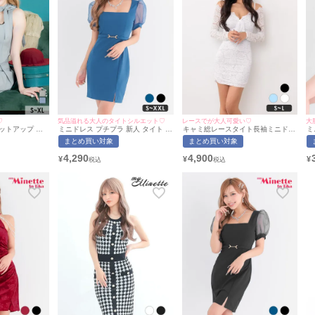
♡
気品溢れる大人のタイトシルエット♡
レースでが大人可愛い♡
大
セットアップ ノ
ミニドレス プチプラ 新人 タイト ラ
キャミ総レースタイト長袖ミニドレ
ミ
ライプ レース
ウンジ 半袖 シアー シアー袖 低身長
ス(Sサイズ～Lサイズ)(れいたぴ/キ
長
まとめ買い対象
まとめ買い対象
リーツ グレー
スクエアネック ウエストベルト風
ャバドレス着用)[myMinette/マイミ
ッ
ドレス (戦慄かな
パフスリーブ 青 キャバドレス (きぃ
ネット]
子
4,290
4,900
¥
¥
¥
5a] [Tika/ティ
ぃりぷ着用/S~XXLサイズ対応) |
L
myMinette/マイミネット
応