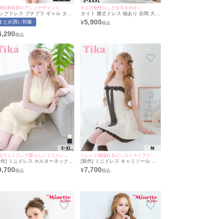
脚効果抜群のアシメデザイン☆
大人の女性らしさを引き出す♪
ングドレス プチプラ ギャル タイ
タイト 膝丈ドレス 袖あり 谷間 大き
 スリット セクシー ラウンジ ノー
いサイズ シンプル レース 大人 スリ
5,900
まとめ買い対象
¥
リーブ 花柄 谷間 刺繍 ベージュ
ット 上品 ハイネック ストレッチ 七
ャバドレス (ちぴたん着用/S~Lサ
分袖 (まぁみ着用) [Tika/ティカ]
4,290
ズ対応) | myMinette/マイミネット
上品フェミニンで愛らしいミニドレス♡
トレンド感溢れるピンストライプドレス♡
新作] ミニドレス ホルターネック
[新作] ミニドレス キャミソール リ
間 シースルー キラキラ ビジュー
ボン ドット柄 バイカラー 白 ホワイ
9,700
7,700
¥
中魅せ チュール バックリボン ク
ト Aライン キャバドレス (若林萌々
ーム XL Aライン キャバドレス
着用) [tk-md2496] [Tika/ティカ]
林萌々着用) [tk-mdjj7832] [Tika/
ィカ]