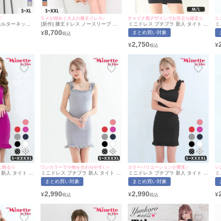
♡
ラメが煌めく大人の膝丈ドレス♪
チャイナ風デザインでお目立ち確定☆
ニ
ホルターネック
[新作] 膝丈ドレス ノースリーブ グ
ミニドレス プチプラ 新人 タイト ワ
ミ
前開き グリッタ
リッターラメ シンプル 大人 上品 胸
ンピース ホルターネック セクシー
オ
8,700
まとめ買い対象
¥
 上品 ストレッ
元カバー ストレッチ ラップ 下着の
ラウンジ 低身長 胸元隠し スナック
背
 高身長 XL 紫
まま 高身長 XL XXL ベージュ タイ
チャイナドレス風 黒 キャバドレス
な
2,750
¥
¥
ス (せいせい着
ト キャバドレス (せいせい着用) [tk-
(波北かほ着用/M~Lサイズ対応) |
マ
[Tika/ティカ]
mdd94672a] [Tika/ティカ]
myMinette/マイミネット
に飾る☆
ワンカラーで小物を合わせやすい♪
カラーバリエーションが豊富♪
シ
新人 タイト ワ
ミニドレス プチプラ 新人 タイト ワ
ミニドレス プチプラ 新人 タイト ワ
ミ
ブ ドット柄 低
ンピース ノースリーブ 低身長 胸元
ンピース ノースリーブ 低身長 胸元
ン
まとめ買い対象
まとめ買い対象
魅せ スクエアネ
隠し 背中魅せ スクエアネック 大き
隠し 背中魅せ スクエアネック 大き
身
きいサイズ ピン
いサイズ 露出控えめ ワンカラー フ
いサイズ 露出控えめ 大人 ワンカラ
ッ
2,990
2,990
¥
¥
¥
ぎ着用/S〜
リル袖 グレー キャバドレス (林姫奈
ー フリル袖 黒 キャバドレス (林姫
姫
yMinette/マ
妙着用/S〜XXXXLサイズ対応) |
奈妙着用/S〜XXXXLサイズ対応) |
|
myMinette/マイミネット
myMinette/マイミネット