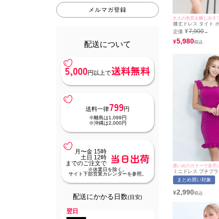
メルマガ登録
大人の色気を醸し出す
膝丈ドレス タイト 
風 クロスデザイン 
¥
7,900
定価
→
ーラメ シンプル 大人
チ ドレープ スリット
5,980
¥
配送について
パープル キャバドレ
用) [tk-mdd7817a] 
5,000
送料無料
円以上で
799
送料一律
円
※離島は1,099円
※沖縄は2,000円
月〜金 15時
当日出荷
土日 12時
までのご注文で
濃いめのカラーで派手
※休業日を除く。
ミニドレス プチプラ 
サイト下部営業カレンダーを参照。
ンピース ノースリー
まとめ買い対象
身長 胸元隠し 背中
ック ワンカラー 大
2,990
¥
ク キャバドレス (な
配送にかかる日数
(目安)
XXXXLサイズ対応) | m
イミネット
翌日