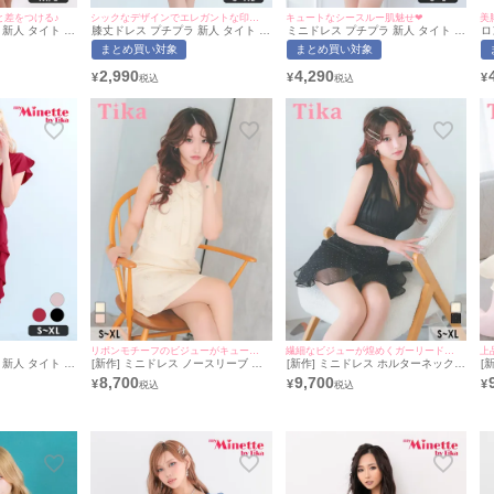
と差をつける♪
シックなデザインでエレガントな印象に!
キュートなシースルー肌魅せ❤︎
美
新人 タイト ス
膝丈ドレス プチプラ 新人 タイト セ
ミニドレス プチプラ 新人 タイト オ
ロ
ク セクシー ラ
クシー 半袖 谷間 黒 シンプル フリ
フショル キャミソール シアー 低身
ト
まとめ買い対象
まとめ買い対象
ースリーブ 低身
ル デザイン Vネック キャバドレス
長 胸元隠し リボン 水色 キャバドレ
ス
チェーン ゴール
(林姫奈妙着用/S~XL対応) |
ス (せいせい着用/S~Lサイズ) |
キ
2,990
4,290
¥
¥
¥
ぴたん着用/M~L
myMinette/マイミネット
myMinette/マイミネット
イ
nette/マイミネッ
リボンモチーフのビジューがキュートなミニドレス♡
繊細なビジューが煌めくガーリードレス♡
新人 タイト セ
[新作] ミニドレス ノースリーブ 下
[新作] ミニドレス ホルターネック
[
 谷間 ワインレ
着のまま ツイード ネックリボン ビ
谷間 シースルー キラキラ ビジュー
谷
8,700
9,700
¥
¥
¥
ック フォーマル
ジュー リボン アイボリー XL Aライ
背中魅せ チュール バックリボン ブ
背
たまる着
ン キャバドレス (重川茉弥着用) [tk-
ラック 黒 XL Aライン キャバドレス
リ
myMinette/マ
md11030] [Tika/ティカ]
(重川茉弥着用) [tk-mdjj7832a] [Tika/
(若
ティカ]
テ