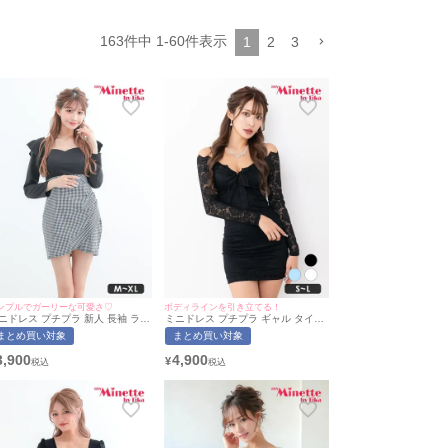
163
件中
1
-
60
件表示
1
2
3
ンプルでガーリーな可愛さ♡
ボディラインを引き立てる！
ニドレス プチプラ 新人 長袖 ラウ
ミニドレス プチプラ ギャル タイト
ジ チェック柄 低身長 谷間 フリル
長袖 袖あり オフショル セクシー ラ
まとめ買い対象
まとめ買い対象
エスト切り替え 黒 キャバドレス
ウンジ キャミソール レース 花柄 低
らな着用/S~XLサイズ対応) |
身長 谷間 リボン 総レース 黒 キャ
3,900
4,900
¥
yMinette/マイミネット
バドレス (ちぴたん着用/S~Lサイズ
対応) | myMinette/マイミネット