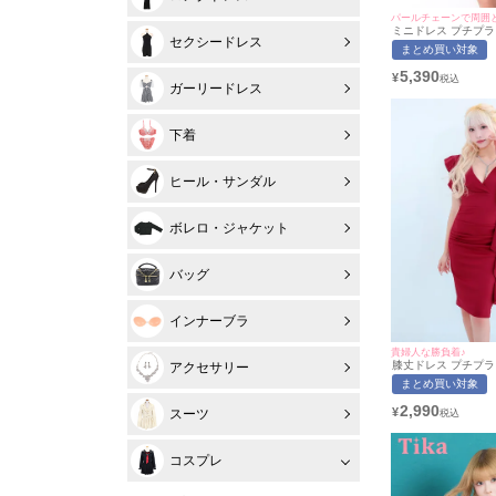
パールチェーンで周囲
ミニドレス プチプラ 
セクシードレス
リット ホルターネッ
まとめ買い対象
ウンジ キラキラ ノ
長 谷間 ラメ パール
5,390
¥
ド キャバドレス (ち
ガーリードレス
サイズ対応) | myMi
ト
下着
ヒール・サンダル
ボレロ・ジャケット
バッグ
インナーブラ
貴婦人な勝負着♪
膝丈ドレス プチプラ 
アクセサリー
クシー 半袖 低身長
まとめ買い対象
ッド 肩フリル Vネ
キャバドレス (ひな
2,990
¥
スーツ
用/S~XLサイズ対応) | 
イミネット
コスプレ