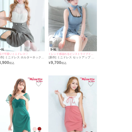
品で可愛いミニドレス♡
トレンド感溢れるピンストライプドレス♡
新作] ミニドレス ホルターネック
[新作] ミニドレス セットアップ ノ
間 シースルー ベルト付き 背中魅
ースリーブ ピンストライプ レース
8,900
9,700
¥
 チュール バックリボン プリーツ
ネックリボン付き プリーツ ブルー
イカラー 白 ホワイト グレー XL
XL Aライン キャバドレス (重川茉弥
ライン キャバドレス (若林萌々着
着用) [tk-mds11015] [Tika/ティカ]
 [tk-md270810] [Tika/ティカ]