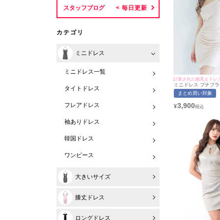
スタッフブログ
カテゴリ
ミニドレス
ミニドレス一覧
計算された細見えドレス
ミニドレス プチプラ 
タイトドレス
ウンジ ワンショル 半
まとめ買い対象
隠し 同伴 ベージュ
(せいせい着用/S~XL
3,900
フレアドレス
¥
myMinette/マイミ
袖ありドレス
韓国ドレス
ワンピース
大きいサイズ
膝丈ドレス
ロングドレス