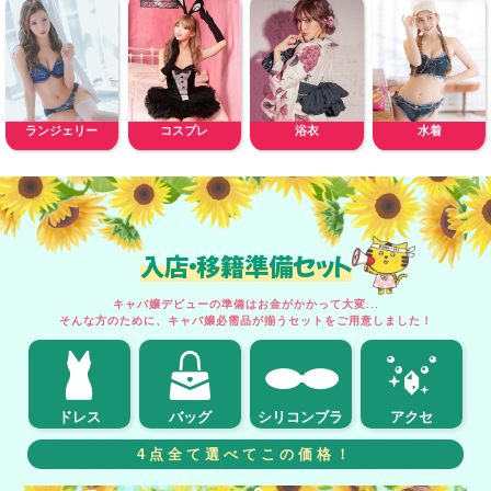
ランジェリー
コスプレ
浴衣
水着
入店・移籍準備セット
キャバ嬢デビューの準備はお金がかかって大変...
そんな方のために、キャバ嬢必需品が揃うセットをご用意しました！
ドレス
バッグ
シリコンブラ
アクセ
4点全て選べてこの価格！