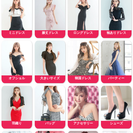
ミニドレス
膝丈ドレス
ロングドレス
袖ありドレス
オフショル
大きいサイズ
韓国ドレス
パーティー
羽織り
バッグ
アクセサリー
シューズ