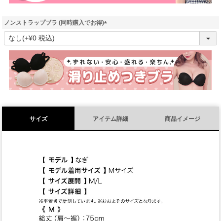
ノンストラップブラ (同時購入でお得)
(
必
須
)
サイズ
アイテム詳細
商品イメージ