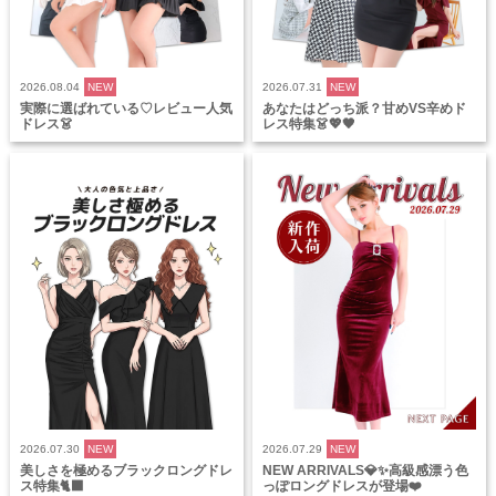
2026.08.04
NEW
2026.07.31
NEW
実際に選ばれている♡レビュー人気
あなたはどっち派？甘めVS辛めド
ドレス👗
レス特集👗💖🖤
2026.07.30
NEW
2026.07.29
NEW
美しさを極めるブラックロングドレ
NEW ARRIVALS💎✨高級感漂う色
ス特集🐈‍⬛
っぽロングドレスが登場❤️