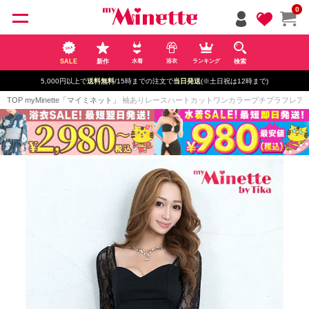
ペー
0
ジト
ップ
へ
SALE
新作
検索
水着
浴衣
ランキング
5,000円以上で
送料無料
/15時までの注文で
当日発送
(※土日祝は12時まで)
TOP
myMinette「マイミネット」
袖ありレースハートカットワンカラープチプラフレアミニドレス