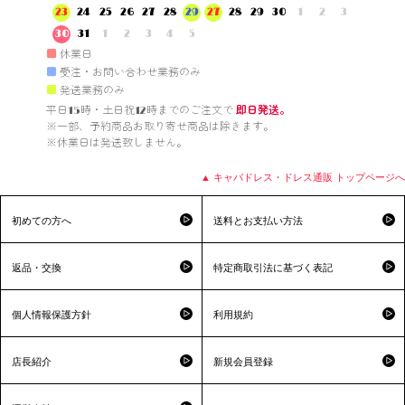
23
24
25
26
27
28
29
27
28
29
30
1
2
3
30
31
1
2
3
4
5
■
休業日
■
受注・お問い合わせ業務のみ
■
発送業務のみ
平日15時・土日祝12時までのご注文で 
即日発送。
※一部、予約商品お取り寄せ商品は除きます。

※休業日は発送致しません。

▲ キャバドレス・ドレス通販 トップページへ
初めての方へ
送料とお支払い方法
返品・交換
特定商取引法に基づく表記
個人情報保護方針
利用規約
店長紹介
新規会員登録