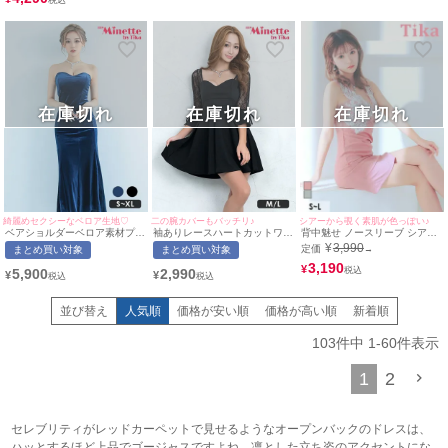
在庫切れ
在庫切れ
在庫切れ
シアーから覗く素肌が色っぽい♪
綺麗めセクシーなベロア生地♡
二の腕カバーもバッチリ♪
背中魅せ ノースリーブ シアー
ベアショルダーベロア素材プチ
袖ありレースハートカットワン
刺繍 ビジュー バストジップ ス
プラマーメイドロングドレス
カラープチプラフレアミニドレ
¥
3,990
定価
→
まとめ買い対象
まとめ買い対象
トレッチ タイトミニドレス (S
(Sサイズ～XLサイズ)(せいせ
ス (Mサイズ/Lサイズ)(なぎ/キ
サイズ～Lサイズ) (聖菜/キャバ
3,190
い/キャバドレス着用)
ャバドレス着用)[myMinette/マ
¥
5,900
2,990
¥
¥
ドレス着用) [Tika/ティカ]
[myMinette/マイミネット]
イミネット]
並び替え
人気順
価格が安い順
価格が高い順
新着順
103
件中
1
-
60
件表示
1
2
セレブリティがレッドカーペットで見せるようなオープンバックのドレスは、
ハッとするほど上品でゴージャスですよね。凛とした立ち姿のアクセントにな