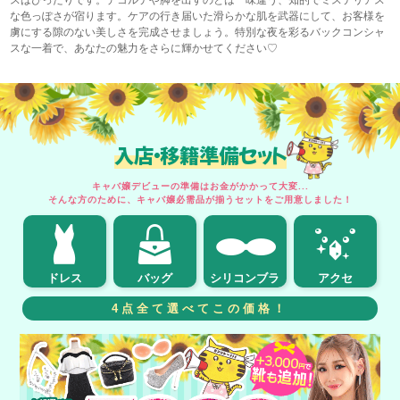
スはぴったりです。デコルテや脚を出すのとは一味違う、知的でミステリアス
な色っぽさが宿ります。ケアの行き届いた滑らかな肌を武器にして、お客様を
虜にする隙のない美しさを完成させましょう。特別な夜を彩るバックコンシャ
スな一着で、あなたの魅力をさらに輝かせてください♡
入店・移籍準備セット
キャバ嬢デビューの準備はお金がかかって大変...
そんな方のために、キャバ嬢必需品が揃うセットをご用意しました！
ドレス
バッグ
シリコンブラ
アクセ
4点全て選べてこの価格！