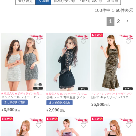
並び替え
人気順
価格が安い順
価格が高い順
新着順
一部分だけを覗かせて男心を巧みにくすぐる絶妙なカッティングまで、
多様なニーズに応えるラインナップを豊富にご用意いたしました。
103
件中
1
-
60
件表示
私たちのコレクションは一見するとシンプルで洗練されたデザインが多いです
が、
1
2
だからこそ振り返った瞬間に見える美しい背中のラインが、視覚的なサプライ
ズとして
「どきっとさせる瞬間」を鮮やかに演出します。鍛え上げられたしなやかなラ
インや、
ケアの行き届いた滑らかな肌を自信を持って披露することで、
お客様を瞬時に虜にする隙のない色香を放つことができるはずです。
都会的で凛とした「いい女」感を醸し出すバックコンシャスな
キャバドレス
を
身にまとい、
計算された肌魅せで夜の主役の座を射止めましょう。
★殿堂入り★ボディラインを美しく魅せる万能ドレス♡
★殿堂入り★バックオープンで大胆セクシー◎
トレンドのレオパードデザイン♡
キャミソール ツイード ビジュ
長袖 レース 背中魅せ タイト
[新作] キャミソール ベロア シ
ー Luvique (あおぽん・れいた
ミニドレス (せいせい着用/S~M
ンプル レオパード タイト マー
まとめ買い対象
まとめ買い対象
5,900
ぴ着用/Mサイズ対応) |
サイズ対応) | myMinette/マイ
メイド ドレス (みのり着
¥
myMinette/マイミネット
ミネット
用/S~XLサイズ対応) |
3,900
2,990
¥
¥
myMinette/マイミネット