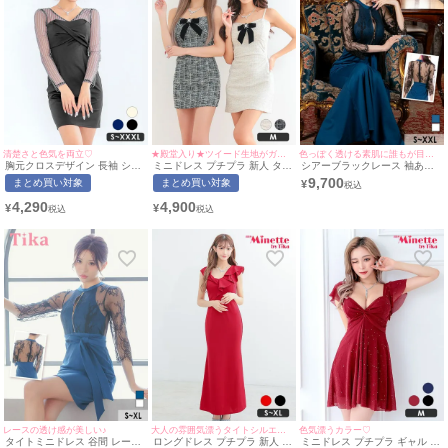
清楚さと色気を両立♡
★殿堂入り★ツイード生地がガーリー♡
色っぽく透ける素肌に誰もが目を奪われる♡
胸元クロスデザイン 長袖 シー
ミニドレス プチプラ 新人 タイ
シアーブラックレース 袖あり
スルー ストライプ タイト ミニ
ト ツイード ワンピース 韓国ド
七分袖 バストジップ 谷間見せ
9,700
まとめ買い対象
まとめ買い対象
¥
ドレス (Sサイズ〜XXXLサイ
レス キャミソール 低身長 リボ
ウエストリボン ストレッチ バ
ズ)(ちぴたん/キャバドレス着
ン ペア ベージュ 黒 キャバド
ックスリット タイトロングド
4,290
4,900
¥
¥
用)[myMinette/マイミネット]
レス (あおぽん・れいたぴ着
レス (Sサイズ～XXLサイズ)
用/Mサイズ対応) | myMinette/
(ゆりにゃ/キャバドレス着用)
マイミネット
[Tika/ティカ]
レースの透け感が美しい♪
大人の雰囲気漂うタイトシルエット♪
色気漂うカラー♡
タイトミニドレス 谷間 レース
ロングドレス プチプラ 新人 タ
ミニドレス プチプラ ギャル ワ