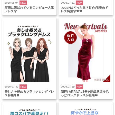
2026.08.04
NEW
2026.07.31
NEW
実際に選ばれている♡レビュー人気
あなたはどっち派？甘めVS辛めド
ドレス👗
レス特集👗💖🖤
2026.07.30
NEW
2026.07.29
NEW
美しさを極めるブラックロングドレ
NEW ARRIVALS💎✨高級感漂う色
ス特集🐈‍⬛
っぽロングドレスが登場❤️