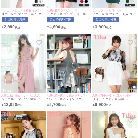
ワンピースとしても着れちゃう♪
大胆に谷間をアピール♡
ワンカラーでも輝ける☆
膝丈ドレス プチプラ 新人 タイ
ミニドレス プチプラ ギャル ワ
ミニドレス プチプラ 新人 タイ
ト ワンピース ノースリーブ ド
ンピース フレア セクシー キラ
ト ラウンジ ワンショル 半袖
まとめ買い対象
まとめ買い対象
まとめ買い対象
ット柄 低身長 胸元隠し 背中魅
キラ 半袖 シアー シアー袖 低
低身長 胸元隠し 同伴 ウエスト
せ スクエアネック 白 キャバド
身長 谷間 ギャザー フリル 黒
緑 キャバドレス (せいせい着
2,990
4,900
3,900
¥
¥
¥
レス (ひなたまる着用/S〜
キャバドレス (せいせい着用/M
用/S~XLサイズ対応) |
XXXXLサイズ対応) |
サイズ対応) | myMinette/マイ
myMinette/マイミネット
myMinette/マイミネット
ミネット
大胆な透け感とスリットが大人の色気を醸し出す♪
大胆な背中開きで視線を奪う♡
大胆な背中の透けに誰もが釘付けに♪
シースルー フラワー刺繍 ビジ
ワンピース Aライン ミニドレ
タイトミニドレス 谷間 レース
ュー ノースリーブ ハイウエス
ス ノースリーブ 上品 背中魅せ
大人 背中見せ ハイネック スト
12,980
8,700
6,900
¥
¥
¥
ト切替 スリット Aライン バー
ドット柄 ピンドット バックリ
レッチ 袖あり 七分袖 ウエスト
スデー ロングドレス (Sサイズ
ボン 同伴 キャバドレス (戦慄
リボン ジップ バイカラー キャ
～XLサイズ) (愛沢えみり/キャ
かなの着用) [Tika/ティカ]
バドレス (横田未来着用) [Tika/
バドレス着用) [Tika/ティカ]
ティカ]