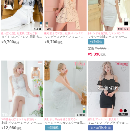
色っぽく透ける素肌に誰もが目を奪われる♡
後ろ姿まで可愛い欲張りドレス♡
トレンドを意識したエレガンスデザイン♪
タイト ロングドレス 谷間 大き
ワンピース Aライン ミニドレ
フラワー刺繍レース チョーカ
いサイズ レース 大人 スリット
ス ノースリーブ 上品 背中魅せ
ー ワンショルダー 谷間魅せ タ
9,700
8,700
特別価格
¥
¥
背中魅せ ハイネック ストレッ
ドット柄 バックリボン (黒嵜
イトミニドレス (Sサイズ～Lサ
チ 袖あり 七分袖 ジップ シア
菜々子着用) [Tika/ティカ]
イズ) (愛沢えみり/キャバドレ
¥
5,900
定価
→
ー ウエストリボン キャバドレ
ス着用)
ス (MIYABI着用) [Tika/ティカ]
5,390
¥
在庫切れ
360度色っぽオトナな肌魅せ♪
美しさと気品を引き立てる♪
肩出しでヘルシー肌見せ！
刺繍 ビジュー レース ノースリ
キャミソールカシュクール風ク
ミニドレス プチプラ ギャル タ
ーブ 肌魅せ ハイウエスト切替
ロス切り替えフラワーレースA
イト オフショル スリット セク
12,980
特別価格
まとめ買い対象
¥
スリット Aラインロングドレス
ラインロングドレス (Sサイズ
シー ラウンジ キャミソール レ