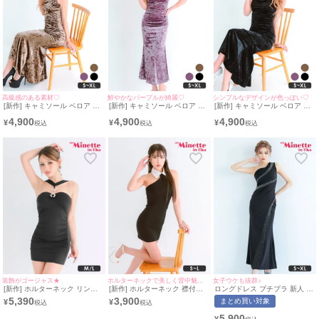
高級感のある素材♡
鮮やかなパープルが綺麗♡
シンプルなデザインが色っぽい♡
[新作] キャミソール ベロア シ
[新作] キャミソール ベロア シ
[新作] キャミソール ベロア シ
ンプル モカブラウン タイト ロ
ンプル 紫 タイト ロングドレス
ンプル タイト ロングドレス
4,900
4,900
4,900
ングドレス (ねおん着用/S~XL
(みのり着用/S~XLサイズ対応) |
(ねおん着用/S~XLサイズ対応) |
¥
¥
¥
サイズ対応) | myMinette/マイ
myMinette/マイミネット
myMinette/マイミネット
ミネット
装飾がゴージャス★
ホルターネックで美しく背中魅せ♡
女子ウケも抜群♪
[新作] ホルターネック リング
[新作] ホルターネック 襟付き
ロングドレス プチプラ 新人 タ
パーツ ミニドレス (M~Lサイズ
タイトドレス (ちぴたん着
イト セクシー ラウンジ キラキ
5,390
3,900
まとめ買い対象
¥
¥
対応/みのり着用) | myMinette/
用/S~Lサイズ対応) |
ラ ワンショル 胸元隠し スナッ
マイミネット
myMinette/マイミネット
ク 黒 キャバドレス (せいせい
5,900