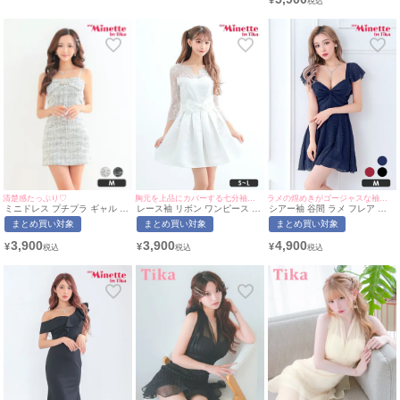
¥
着用/S~XLサイズ対応) |
myMinette/マイミネット
清楚感たっぷり♡
胸元を上品にカバーする七分袖デザイン♪
ラメの煌めきがゴージャスな袖ありドレス♡
ミニドレス プチプラ ギャル タ
レース袖 リボン ワンピース フ
シアー袖 谷間 ラメ フレア ミ
イト ツイード 低身長 ビジュー
レア ミニドレス (らな着用/S~L
ニドレス (せいせい着用/Mサイ
まとめ買い対象
まとめ買い対象
まとめ買い対象
リボン ホワイト ミニ丈 フロン
サイズ対応) | myMinette/マイ
ズ対応) | myMinette/マイミネ
トリボン キャバドレス
ミネット
ット
3,900
3,900
4,900
¥
¥
¥
Luvique (れいたぴ着用/Mサイ
ズ対応) | myMinette/マイミネ
ット