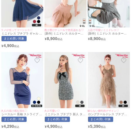
ラメが光ってゴージャス♡
透け透けチュールで色気溢れる♡
上品で可愛いミニドレス♡
ミニドレス プチプラ ギャル ワ
[新作] ミニドレス ホルターネ
[新作] ミニドレス ホルターネ
ンピース フレア セクシー キラ
ック 谷間 チュール シースルー
ック 谷間 シースルー ベルト付
8,900
8,900
まとめ買い対象
¥
¥
キラ 半袖 シアー シアー袖 低
プリーツ ベルト付き 背中魅せ
き 背中魅せ チュール バックリ
身長 谷間 ギャザー フリル リ
バックリボン バイカラー 白 ホ
ボン プリーツ バイカラー 白
4,900
¥
ボン風 ネイビー キャバドレス
ワイト ピンク XL Aライン キ
ホワイト グレー XL Aライン
(あおぽん着用/Mサイズ対応) |
ャバドレス (聖菜着用) [tk-
キャバドレス (若林萌々着用)
myMinette/マイミネット
md270810a] [Tika/ティカ]
[tk-md270810] [Tika/ティカ]
大人の抜け感を演出♡
大人可愛い♡
被らない個性的デザイン♡
シースルー 長袖 ストライプ タ
ミニドレス プチプラ 新人 タイ
ロングテールドレス プチプラ
イト 胸元クロスデザイン ミニ
ト ツイード ワンピース 韓国ド
ギャル ワンピース セクシー シ
まとめ買い対象
まとめ買い対象
まとめ買い対象
ドレス (Sサイズ〜XXXLサイ
レス キャミソール 低身長 リボ
アー チュール 低身長 谷間 背
ズ)(ちぴたん/キャバドレス着
ン ブローチ ガーリー 黒 キャ
中魅せ 茶色 キャバドレス (波
4,290
4,900
5,390
¥
¥
¥
用)[myMinette/マイミネット]
バドレス (あおぽん着用/Mサイ
北かほ着用/Mサイズ対応) |
ズ対応) | myMinette/マイミネ
myMinette/マイミネット