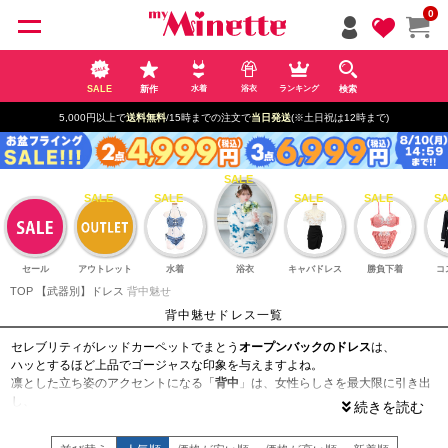
ペー
0
ジト
ップ
へ
SALE
新作
検索
水着
浴衣
ランキング
5,000円以上で
送料無料
/15時までの注文で
当日発送
(※土日祝は12時まで)
セール
アウトレット
水着
浴衣
キャバドレス
勝負下着
コ
TOP
【武器別】ドレス
背中魅せ
背中魅せドレス一覧
セレブリティがレッドカーペットでまとう
オープンバックのドレス
は、
ハッとするほど上品でゴージャスな印象を与えますよね。
凛とした立ち姿のアクセントになる「
背中
」は、女性らしさを最大限に引き出
し、
周囲を釘付けにする強力な武器になります。myMinetteでは、
大胆に大きく開いたバックシャンなデザインから、