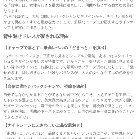
る「背中」は、女性らしさを最大限に引き出し、周囲を魅了する強力な武器に
なります。
myMinetteでは、大胆に開いたバックシャンなデザインから、チラリと肌を覗
かせて男心をくすぐる絶妙なカットまで、多様なニーズにお応えするラインナ
ップを豊富にご用意しました。
背中魅せドレスが愛される理由
【ギャップで落とす、最高レベルの「どきっと」を演出】
myMinetteのドレスは、正面から見るとシンプルで清楚、あるいはスタイリッ
シュなデザインが多いのが特徴です。だからこそ、振り返った瞬間に見える美
しい背中のラインは、お客様にとって最高のサプライズ演出になります。「魅
せ過ぎず、隠し過ぎない」絶妙なバランスが、大人の女性ならではの色香を引
き立てます。
【自信に満ちたバックシャンで、視線を独占】
自分ではなかなか見ることができない背中だからこそ、あえてそこを主役にし
たドレスを選ぶことで、美意識の高さと自信をアピールできます。大きく開い
たオープンバックは、肩甲骨のラインを美しく見せ、都会的で凛とした「いい
女」感を演出。周囲のキャストに差をつけ、店内の視線を一身に集めることが
できるはずです。
【ナイトシーンにふさわしい上品な肌魅せ】
「肌魅せはしたいけれど、品良くまとめたい」という方にこそ、背中魅せドレ