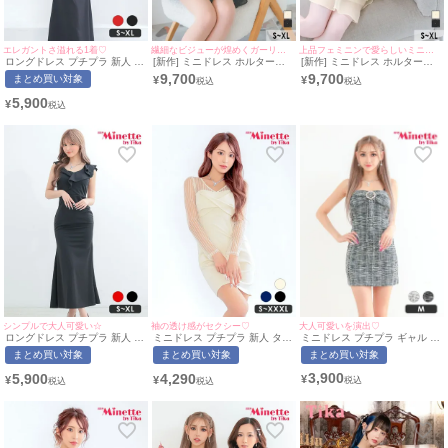
エレガントさ溢れる1着♡
繊細なビジューが煌めくガーリードレス♡
上品フェミニンで愛らしいミニドレス♡
ロングドレス プチプラ 新人 タ
[新作] ミニドレス ホルターネ
[新作] ミニドレス ホルターネ
イト セクシー ラウンジ ノース
ック 谷間 シースルー キラキラ
ック 谷間 シースルー キラキラ
9,700
9,700
まとめ買い対象
¥
¥
リーブ 胸元隠し 背中魅せ フリ
ビジュー 背中魅せ チュール バ
ビジュー 背中魅せ チュール バ
ル ワンカラー 黒 キャバドレス
ックリボン ブラック 黒 XL A
ックリボン クリーム XL Aライ
5,900
¥
(ちぴたん着用/S~XLサイズ対
ライン キャバドレス (重川茉弥
ン キャバドレス (若林萌々着
応) | myMinette/マイミネット
着用) [tk-mdjj7832a] [Tika/ティ
用) [tk-mdjj7832] [Tika/ティカ]
カ]
大人可愛いを演出♡
シンプルで大人可愛い☆
袖の透け感がセクシー♡
ミニドレス プチプラ ギャル タ
ロングドレス プチプラ 新人 タ
ミニドレス プチプラ 新人 タイ
イト ツイード 低身長 ビジュー
イト セクシー ラウンジ ノース
ト 長袖 シアー 低身長 胸元隠
まとめ買い対象
まとめ買い対象
まとめ買い対象
リボン ブラック 韓国風 キャバ
リーブ 胸元隠し フリル ワンカ
し ストライプ クリーム キャバ
ドレス Luvique (あおぽん着
ラー 黒 キャバドレス (今井ア
ドレス (ちぴたん着用/S〜
3,900
5,900
4,290
¥
¥
¥
用/Mサイズ対応) | myMinette/
ンジェリカ着用/S~XLサイズ対
XXXLサイズ対応) | myMinette/
マイミネット
応) | myMinette/マイミネット
マイミネット