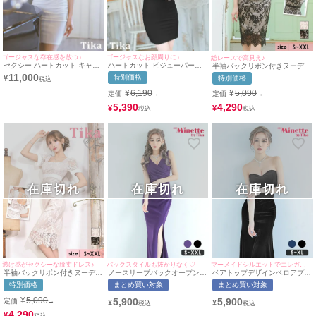
ゴージャスな存在感を放つ♪
ゴージャスなお顔周りに♪
総レースで高見え♪
セクシー ハートカット キャミ
ハートカット ビジューパール
半袖バックリボン付きヌーディ
ソール パールストーン タイト
セクシー キャミソール ストレ
ーフラワー総レース膝丈タイト
11,000
特別価格
特別価格
¥
ミニドレス (Sサイズ～Lサイ
ッチ タイトミニドレス (Sサイ
ドレス(Sサイズ～XXLサイズ)
ズ) (せいせい/キャバドレス着
ズ～Lサイズ) (黒嵜菜々子/キャ
(浦西ひかる/キャバドレス着用)
¥
6,190
¥
5,090
定価
定価
→
→
用) [Tika/ティカ]
バドレス着用) [Tika/ティカ]
［tika]
5,390
4,290
¥
¥
在庫切れ
在庫切れ
在庫切れ
透け感がセクシーな膝丈ドレス♪
バックスタイルも抜かりなく♡
マーメイドシルエットでエレガントに♪
半袖バックリボン付きヌーディ
ノースリーブバックオープンサ
ベアトップデザインベロアプチ
ーフラワー総レース膝丈タイト
イドスリットVネックプチプラ
プラマーメイドロングドレス
特別価格
まとめ買い対象
まとめ買い対象
ドレス(Sサイズ～XXLサイズ)
タイトロングドレス (Sサイズ
(Sサイズ～XLサイズ)(せいせ
(浦西ひかる/キャバドレス着用)
～XXLサイズ)(せいせい/キャバ
い/キャバドレス着用)
¥
5,090
5,900
5,900
定価
→
¥
¥
［tika]
ドレス着用)[myMinette/マイミ
[myMinette/マイミネット]
ネット]
4,290
¥