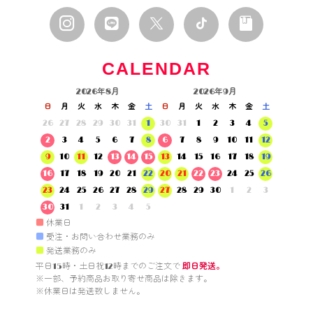
CALENDAR
2026年8月
2026年9月
日
月
火
水
木
金
土
日
月
火
水
木
金
土
26
27
28
29
30
31
1
30
31
1
2
3
4
5
2
3
4
5
6
7
8
6
7
8
9
10
11
12
9
10
11
12
13
14
15
13
14
15
16
17
18
19
16
17
18
19
20
21
22
20
21
22
23
24
25
26
23
24
25
26
27
28
29
27
28
29
30
1
2
3
30
31
1
2
3
4
5
■
休業日
■
受注・お問い合わせ業務のみ
■
発送業務のみ
平日15時・土日祝12時までのご注文で 
即日発送。
※一部、予約商品お取り寄せ商品は除きます。

※休業日は発送致しません。
