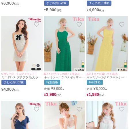
大人 背中見せ ハイネック スト
イト セクシー ラウンジ ノース
ンピース フレア セクシー キラ
6,900
まとめ買い対象
まとめ買い対象
¥
レッチ 袖あり 七分袖 ウエスト
リーブ 胸元隠し フリル 赤 キ
キラ 半袖 シアー シアー袖 低
リボン ジップ (MIYABI着用)
ャバドレス (らな着用/S~XLサ
身長 谷間 ワインレッド キャバ
5,900
4,900
¥
¥
[Tika/ティカ]
イズ対応) | myMinette/マイミ
ドレス (せいせい着用/Mサイズ
ネット
対応) | myMinette/マイミネッ
ト
着るだけでパッと明るく華やかに演出♪
品のよさと可愛いさを演出♪
リボンブローチがアクセント！
キャミソールクロスギャザー切
キャミソールクロスギャザー切
ミニドレス プチプラ 新人 タイ
り替えエレガントレースAライ
り替えクラシカルフラワーレー
ト ツイード ワンピース 韓国ド
特別価格
特別価格
まとめ買い対象
ンロングドレス (Sサイズ～
スAラインロングドレス (Sサイ
レス キャミソール 低身長 リボ
XXXLサイズ) (重川茉弥/キャバ
ズ～XXXLサイズ) (重川茉弥/キ
ン ブローチ ベージュ キャバド
¥
8,900
¥
8,900
4,900
定価
定価
→
→
¥
ドレス着用) [Tika/ティカ]
ャバドレス着用) [Tika/ティカ]
レス (れいたぴ着用/Mサイズ対
応) | myMinette/マイミネット
1,980
1,980
¥
¥