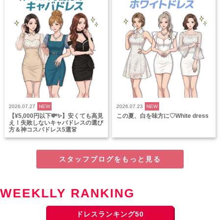
2026.07.27
NEW
2026.07.23
NEW
【¥5,000円以下💸✨】安くても高見
この夏、白を味方に♡White dress
え！失敗しないキャバドレスの選び
方＆神コスパドレス5選👗
スタッフブログをもっと見る
WEEKLLY RANKING
ドレスランキング50