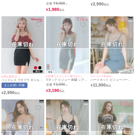
(Sサイズ～XLサイズ) (重川茉
～XXXLサイズ) (重川茉弥/キャ
ース 花柄 低身長 谷間 背中魅
¥
8,900
2,990
定価
→
¥
弥/キャバドレス着用) [Tika/テ
バドレス着用) [Tika/ティカ]
せ ウエストベルト 黒 キャバド
ィカ]
レス (せいせい着用/M~Lサイズ
1,980
¥
対応) | myMinette/マイミネッ
ト
在庫切れ
在庫切れ
在庫切れ
お顔周りをスッキリ華やかに♪
ゴージャス&sexy♪
大胆な肌見せ♡
Vネック ビジュー 刺繍 シアー
ハートカット ビジューパール
ミニドレス プチプラ ギャル タ
切替 フロントジップ ノースリ
セクシー キャミソール ストレ
イト オフショル スリット セク
¥
3,990
11,000
定価
→
まとめ買い対象
¥
ーブ 背中魅せ タイトミニドレ
ッチ タイトミニドレス (Sサイ
シー ラウンジ キャミソール 花
ス (Sサイズ～Lサイズ) (聖菜/キ
3,190
ズ～Lサイズ) (黒嵜菜々子/キャ
柄 低身長 谷間 背中魅せ ウエ
¥
2,990
¥
ャバドレス着用) [Tika/ティカ]
バドレス着用) [Tika/ティカ]
ストベルト 赤 黒 キャバドレス
(せいせい着用/M~Lサイズ対応)
| myMinette/マイミネット
在庫切れ
在庫切れ
在庫切れ