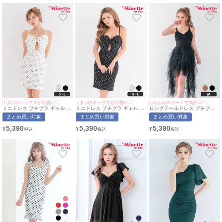
ット
リボンのトップスが可愛い♡
リボンのトップスが可愛い♡
ふわふわスカートで気分UP♡
ミニドレス プチプラ ギャル タ
ミニドレス プチプラ ギャル タ
ロングテールドレス プチプラ
イト セクシー キャミソール ド
イト セクシー キャミソール ド
ギャル ワンピース セクシー シ
まとめ買い対象
まとめ買い対象
まとめ買い対象
ット柄 低身長 谷間 背中魅せ
ット柄 低身長 谷間 背中魅せ
アー チュール 低身長 谷間 背
ビッグリボン ガーリー フロン
リボン ガーリー 黒 キャバドレ
中魅せ Vネック 黒 キャバドレ
5,390
5,390
5,390
¥
¥
¥
トカット 白 キャバドレス (き
ス (あん着用/S~Lサイズ対応) |
ス (みのり着用/Mサイズ対応) |
ぃぃりぷ着用/S~Lサイズ対応) |
myMintette/マイミネット
myMinette/マイミネット
myMintette/マイミネット