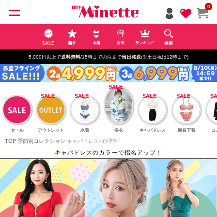
ペー
0
ジト
ップ
へ
SALE
新作
検索
水着
浴衣
ランキング
5,000円以上で
送料無料
/15時までの注文で
当日発送
(※土日祝は12時まで)
セール
アウトレット
水着
浴衣
キャバドレス
勝負下着
コ
TOP
季節別コレクション
キャバドレス×心理学
キャバドレスのカラーで指名アップ！