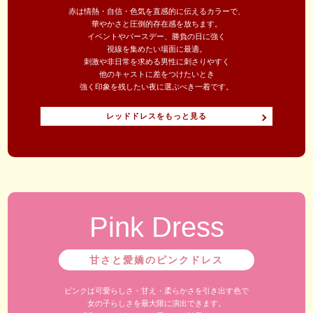
赤は情熱・自信・色気を直感的に伝えるカラーで、
華やかさと圧倒的存在感を放ちます。
イベントやバースデー、勝負の日に強く
視線を集めたい場面に最適。
刺激や非日常を求める男性に刺さりやすく
他のキャストに差をつけたいとき
強く印象を残したい夜に選ぶべき一着です。
レッドドレスをもっと見る
Pink Dress
甘さと愛嬌のピンクドレス
ピンクは可愛らしさ・甘え・柔らかさを引き出す色で
女の子らしさを最大限に演出できます。