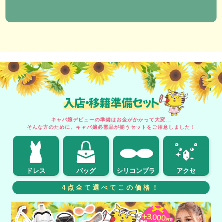
入店・移籍準備セット
キャバ嬢デビューの準備はお金がかかって大変...
そんな方のために、キャバ嬢必需品が揃うセットをご用意しました！
ドレス
バッグ
シリコンブラ
アクセ
4点全て選べてこの価格！