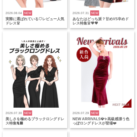
2026.08.04
NEW
2026.07.31
NEW
実際に選ばれている♡レビュー人気
あなたはどっち派？甘めVS辛めド
ドレス👗
レス特集👗💖🖤
2026.07.30
NEW
2026.07.29
NEW
美しさを極めるブラックロングドレ
NEW ARRIVALS💎✨高級感漂う色
ス特集🐈‍⬛
っぽロングドレスが登場❤️