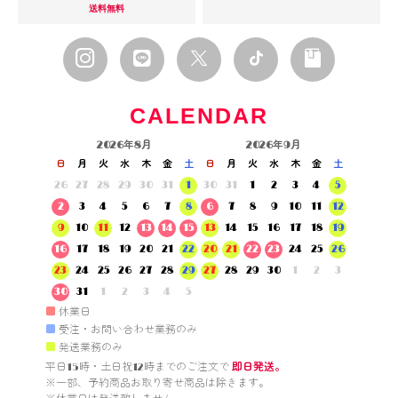
送料無料
CALENDAR
2026年8月
2026年9月
日
月
火
水
木
金
土
日
月
火
水
木
金
土
26
27
28
29
30
31
1
30
31
1
2
3
4
5
2
3
4
5
6
7
8
6
7
8
9
10
11
12
9
10
11
12
13
14
15
13
14
15
16
17
18
19
16
17
18
19
20
21
22
20
21
22
23
24
25
26
23
24
25
26
27
28
29
27
28
29
30
1
2
3
30
31
1
2
3
4
5
■
休業日
■
受注・お問い合わせ業務のみ
■
発送業務のみ
平日15時・土日祝12時までのご注文で 
即日発送。
※一部、予約商品お取り寄せ商品は除きます。
