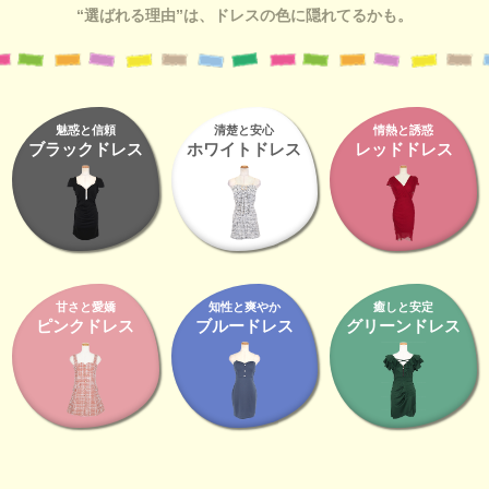
“選ばれる理由”は、ドレスの色に隠れてるかも。
魅惑と信頼
清楚と安心
情熱と誘惑
ブラックドレス
ホワイトドレス
レッドドレス
甘さと愛嬌
知性と爽やか
癒しと安定
ピンクドレス
ブルードレス
グリーンドレス