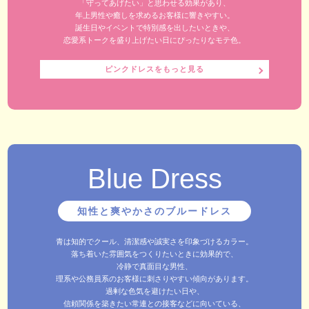
「守ってあげたい」と思わせる効果があり、
年上男性や癒しを求めるお客様に響きやすい。
誕生日やイベントで特別感を出したいときや、
恋愛系トークを盛り上げたい日にぴったりなモテ色。
ピンクドレスをもっと見る
Blue Dress
知性と爽やかさのブルードレス
青は知的でクール、清潔感や誠実さを印象づけるカラー。
落ち着いた雰囲気をつくりたいときに効果的で、
冷静で真面目な男性、
理系や公務員系のお客様に刺さりやすい傾向があります。
過剰な色気を避けたい日や、
信頼関係を築きたい常連との接客などに向いている、