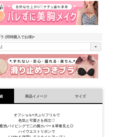
須
)
ラ (同時購入でお得)
(
必
須
)
細
商品イメージ
サイズ
オフショル×大ぶりフリルで
色気と可愛さを両立♡
配色パイピングで二の腕カバー＆華奢見え◎
ハイウエストリボンで
くびれを強調してスタイルアップ！