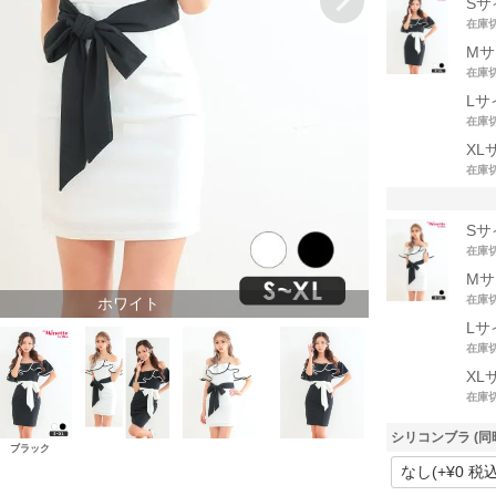
Sサ
在庫
Mサ
在庫
Lサ
在庫
XL
在庫
Sサ
在庫
Mサ
在庫
ホワイト
Lサ
在庫
XL
在庫
シリコンブラ (同
ブラック