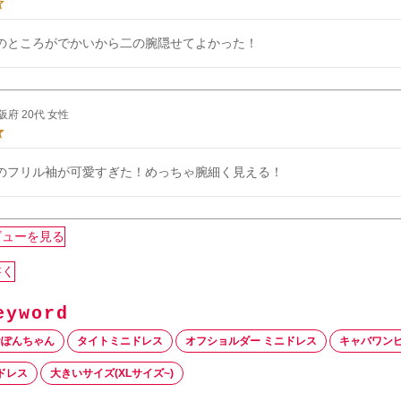
のところがでかいから二の腕隠せてよかった！
阪府
20代
女性
のフリル袖が可愛すぎた！めっちゃ腕細く見える！
ビューを見る
書く
おぽんちゃん
タイトミニドレス
オフショルダー ミニドレス
キャバワン
ドレス
大きいサイズ(XLサイズ~)