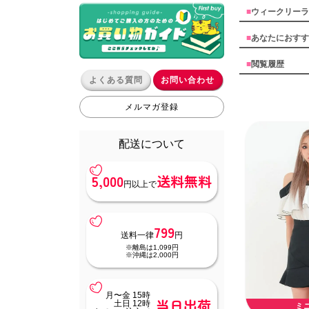
■
ウィークリーラ
■
あなたにおすす
■
閲覧履歴
よくある質問
お問い合わせ
メルマガ登録
配送について
5,000
送料無料
円以上で
799
送料一律
円
※離島は1,099円
※沖縄は2,000円
月〜金 15時
当日出荷
土日 12時
ミ