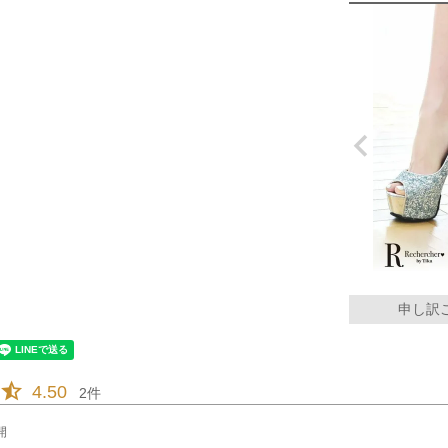
申し訳
4.50
2
開