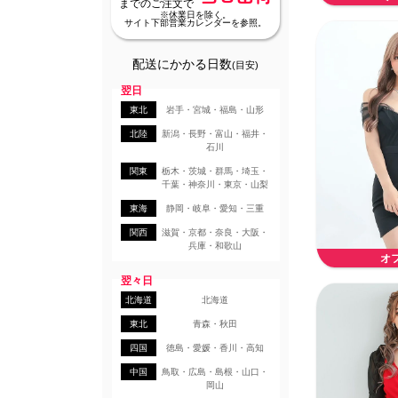
までのご注文で
※休業日を除く。
サイト下部営業カレンダーを参照。
配送にかかる日数
(目安)
翌日
東北
岩手・宮城・福島・山形
北陸
新潟・長野・富山・福井・
石川
関東
栃木・茨城・群馬・埼玉・
千葉・神奈川・東京・山梨
東海
静岡・岐阜・愛知・三重
関西
滋賀・京都・奈良・大阪・
兵庫・和歌山
オ
翌々日
北海道
北海道
東北
青森・秋田
四国
徳島・愛媛・香川・高知
中国
鳥取・広島・島根・山口・
岡山