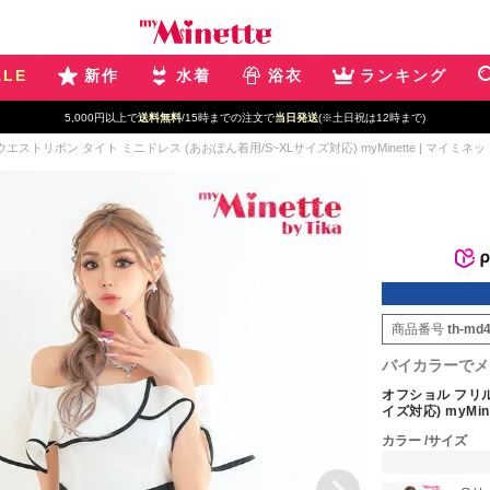
ALE
新作
水着
浴衣
ランキング
5,000円以上で
送料無料
/15時までの注文で
当日発送
(※土日祝は12時まで)
エストリボン タイト ミニドレス (あおぽん着用/S~XLサイズ対応) myMinette | マイミネッ
商品番号
th-md
バイカラーでメ
オフショル フリル
イズ対応) myMin
カラー
サイズ