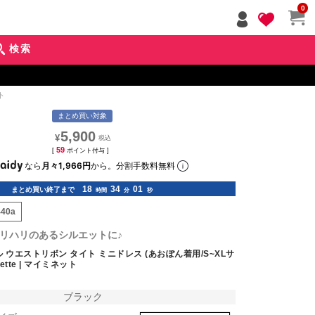
ペー
0
ジト
ップ
検索
へ
ト
まとめ買い対象
5,900
¥
59
[
ポイント付与 ]
なら
月々1,966円
から。分割手数料無料
18
33
59
まとめ買い終了まで
時間
分
秒
440a
リハリのあるシルエットに♪
 ウエストリボン タイト ミニドレス (あおぽん着用/S~XLサ
ette | マイミネット
ブラック