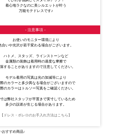
着心地ラクなのに美シルエットが叶う
万能モテドレスです♪
- 注意事項 -
お使いのモニター環境により
色合いや光沢が若干変わる場合がございます。
ハトメ、スタッズ、ラインストーンなど
金属類の装飾は着用時の過度な摩擦で
脱落することがありますので注意してください。
モデル着用の写真は光の加減等により
実際のカラーと多少異なる場合がございますので
実際のカラーはトルソー写真をご確認ください。
採寸は弊社スタッフが平置きで実寸しているため
多少の誤差が生じる場合があります。
【ドレス・ボレロのお手入れ方法はこちら】
いおすすめ商品♪