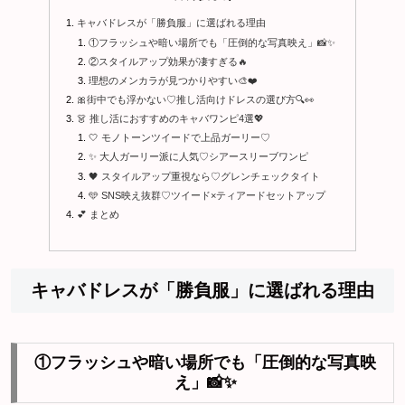
キャバドレスが「勝負服」に選ばれる理由
①フラッシュや暗い場所でも「圧倒的な写真映え」📸✨
②スタイルアップ効果が凄すぎる🔥
理想のメンカラが見つかりやすい🎨❤️
🎀街中でも浮かない♡推し活向けドレスの選び方🔍👀
👗 推し活におすすめのキャバワンピ4選💖
🤍 モノトーンツイードで上品ガーリー♡
✨ 大人ガーリー派に人気♡シアースリーブワンピ
🖤 スタイルアップ重視なら♡グレンチェックタイト
🩵 SNS映え抜群♡ツイード×ティアードセットアップ
💕 まとめ
キャバドレスが「勝負服」に選ばれる理由
①フラッシュや暗い場所でも「圧倒的な写真映
え」📸✨