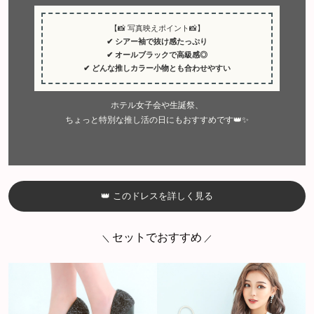
【📸 写真映えポイント📸】
✔ シアー袖で抜け感たっぷり
✔ オールブラックで高級感◎
✔ どんな推しカラー小物とも合わせやすい
ホテル女子会や生誕祭、
ちょっと特別な推し活の日にもおすすめです👑✨
👑 このドレスを詳しく見る
セットでおすすめ
＼
／