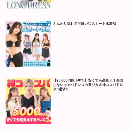
ふんわり揺れて可愛い♡スカート水着🫧
【¥5,000円以下💸✨】安くても高見え！失敗
しないキャバドレスの選び方＆神コスパドレ
ス5選👗✨