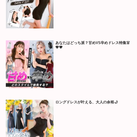
あなたはどっち派？甘めVS辛めドレス特集👗
💖🖤
ロングドレスが叶える、大人の余裕🌙