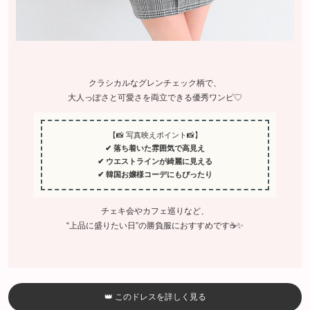
クラシカルなグレンチェック柄で、
大人っぽさと可愛さを両立できる優秀ワンピ♡
【📸 写真映えポイント📸】
✔ 落ち着いた雰囲気で高見え
✔ ウエストラインが綺麗に見える
✔ 韓国お嬢様コーデにもぴったり
チェキ会やカフェ巡りなど、
“上品に盛りたい日”の勝負服におすすめです☕✨
👑 このドレスを詳しく見る