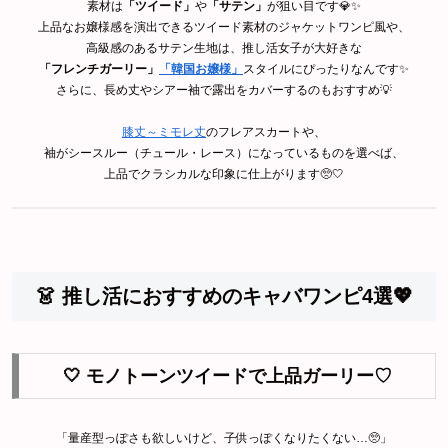
素材は
「ツイード」
や
「サテン」
が狙い目です💎✨
上品なお嬢様感を演出できるツイード素材のジャケットワンピ風や、
高級感のあるサテン生地は、推し活女子が大好きな
「フレンチガーリー」
「韓国お嬢様」
スタイルにぴったりなんです✨
さらに、長め丈やシアー袖で露出をカバーするのもおすすめ💡
膝丈～ミモレ丈
のフレアスカートや、
袖がシースルー（チュール・レース）になっているものを選べば、
上品でクラシカルな印象に仕上がります🥺🤍
👗 推し活におすすめのキャバワンピ4選💖
🤍 モノトーンツイードで上品ガーリー♡
「量産型っぽさも欲しいけど、子供っぽくなりたくない…🥺」