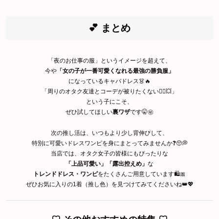
💕 まとめ
「夜のお仕事の服」というイメージを超えて、
今や
「女の子が一番可愛くなれる最強の勝負服」
になっているキャバドレス👗🔥
「周りのオタク友達とコーデが被りたくない🙅‍♀️💥」
という子にこそ、
ぜひ試してほしい
裏ワザ
です🤫㊙️
次の推し活は、いつもより少し背伸びして、
特別に可愛いドレスワンピを身にまとってみませんか❓🥺💭
当店では、オタク女子の皆様にもぴったりな
「上品可愛い」「露出控えめ」
な
トレンドドレス・ワンピ
をたくさんご用意しています🛍🎀
ぜひお気に入りの1着（推し色）を見つけてみてくださいね👑💖