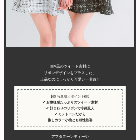
白×黒のツイード素材に
リボンデザインをプラスした、
上品なのにしっかり可愛い一着🎀✨
【📸 写真映えポイント📸】
✔ お嬢様感たっぷりのツイード素材
✔ 顔まわりのリボンで小顔見え
✔ モノトーンだから
推しカラー小物とも相性抜群
アフタヌーンティーや