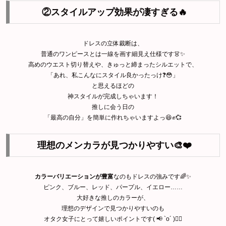
②スタイルアップ効果が凄すぎる🔥
ドレスの立体裁断は、
普通のワンピースとは一線を画す細見え仕様です👗✨
高めのウエスト切り替えや、きゅっと締まったシルエットで、
「あれ、私こんなにスタイル良かったっけ❓😳」
と思えるほどの
神スタイルが完成しちゃいます！
推しに会う日の
「最高の自分」を簡単に作れちゃいますよっ😆✊💞
理想のメンカラが見つかりやすい🎨❤️
カラーバリエーションが豊富
なのもドレスの強みです🌈✨
ピンク、ブルー、レッド、パープル、イエロー……
大好きな推しのカラーが、
理想のデザインで見つかりやすいのも
オタク女子にとって嬉しいポイントです( 📢 `o´ )❤️‍🔥