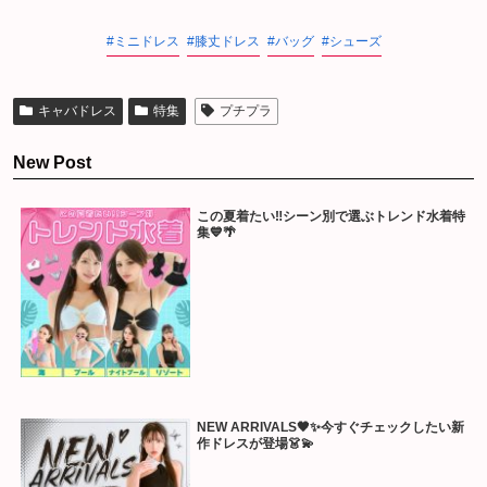
ミニドレス
膝丈ドレス
バッグ
シューズ
キャバドレス
特集
プチプラ
New Post
この夏着たい‼️シーン別で選ぶトレンド水着特
集💙🌴
NEW ARRIVALS🖤✨今すぐチェックしたい新
作ドレスが登場👗💫