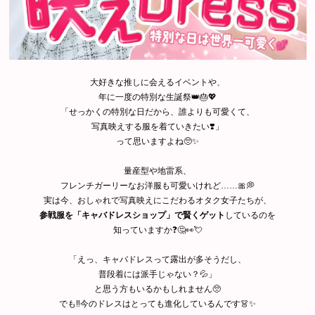
大好きな推しに会えるイベントや、
年に一度の特別な生誕祭👑🎂💖
「せっかくの特別な日だから、誰よりも可愛くて、
写真映えする服を着ていきたい❣️」
って思いますよね🥺✨
量産型や地雷系、
フレンチガーリーなお洋服も可愛いけれど……🎀💭
実は今、おしゃれで写真映えにこだわるオタク女子たちが、
参戦服を「キャバドレスショップ」で賢くゲット
しているのを
知っていますか❓🤔👀💘
「えっ、キャバドレスって露出が多そうだし、
普段着には派手じゃない？💦」
と思う方もいるかもしれません🥺
でも‼️今のドレスはとっても進化しているんです👗✨