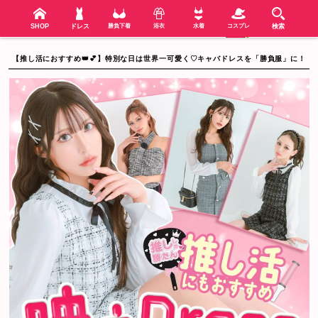
検索
SHOP
menu
SHOP
ドレス
勝負下着
浴衣
水着
コスプレ
検索
【推し活におすすめ👑💕】特別な日は世界一可愛く♡キャバドレスを「勝負服」に！