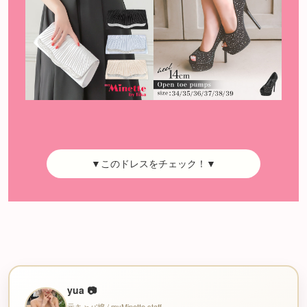
▼このドレスをチェック！▼
yua 📷
元キャバ嬢 / myMinette staff