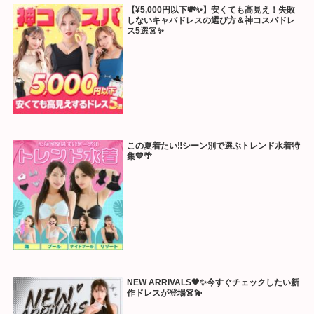
【¥5,000円以下💸✨】安くても高見え！失敗
しないキャバドレスの選び方＆神コスパドレ
ス5選👗✨
この夏着たい‼️シーン別で選ぶトレンド水着特
集💙🌴
NEW ARRIVALS🖤✨今すぐチェックしたい新
作ドレスが登場👗💫