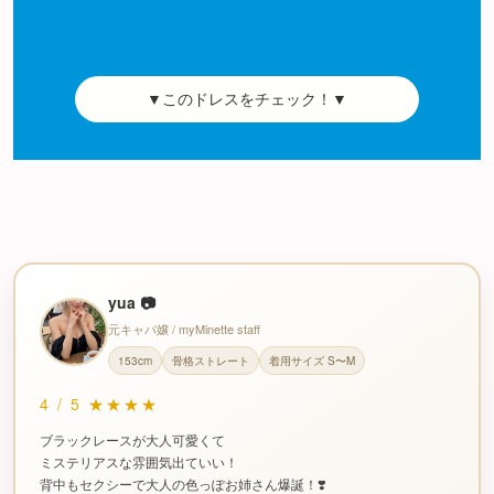
▼このドレスをチェック！▼
yua 📷
元キャバ嬢 / myMinette staff
153cm
骨格ストレート
着用サイズ S〜M
4
/
5
★★★★
ブラックレースが大人可愛くて
ミステリアスな雰囲気出ていい！
背中もセクシーで大人の色っぽお姉さん爆誕！❣️