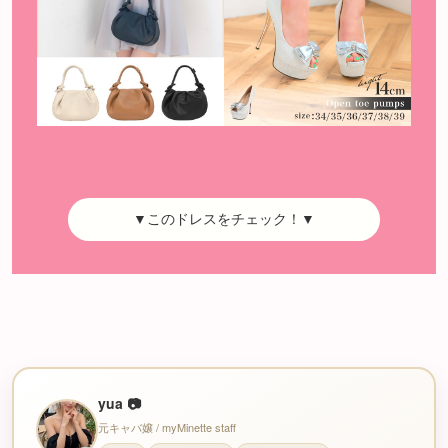
▼このドレスをチェック！▼
yua 📷
元キャバ嬢 / myMinette staff