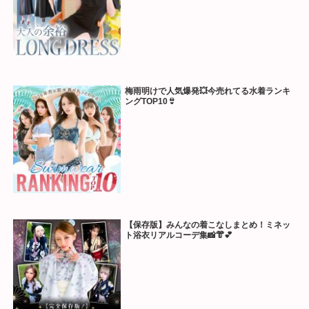
梅雨明けで人気爆発💥今売れてる水着ランキ
ングTOP10👙
【保存版】みんなの着こなしまとめ！ミネッ
ト浴衣リアルコーデ集📸👘💕