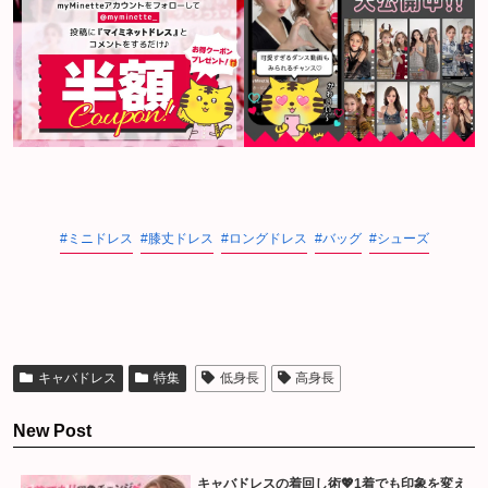
ミニドレス
膝丈ドレス
ロングドレス
バッグ
シューズ
キャバドレス
特集
低身長
高身長
New Post
キャバドレスの着回し術💖1着でも印象を変え