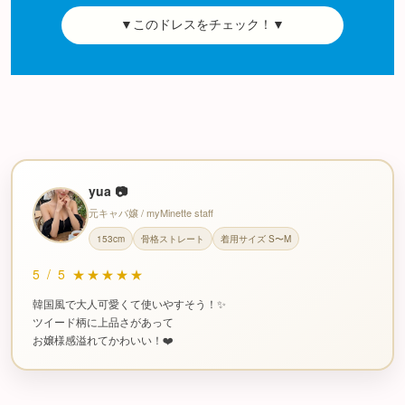
▼このドレスをチェック！▼
yua 📷
元キャバ嬢 / myMinette staff
153cm
骨格ストレート
着用サイズ S〜M
5
/
5
★★★★★
韓国風で大人可愛くて使いやすそう！✨
ツイード柄に上品さがあって
お嬢様感溢れてかわいい！❤️