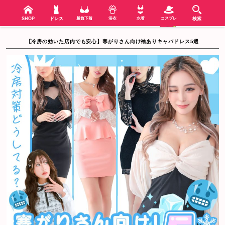
検索
SHOP
menu
SHOP
ドレス
勝負下着
浴衣
水着
コスプレ
検索
【冷房の効いた店内でも安心】寒がりさん向け袖ありキャバドレス5選