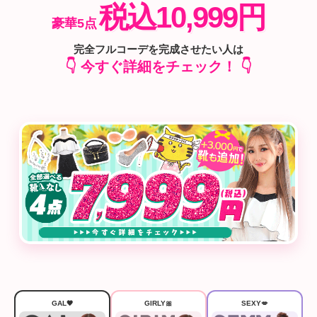
税込10,999円
豪華5点
完全フルコーデを完成させたい人は
👇 今すぐ詳細をチェック！ 👇
GAL🖤
GIRLY🎀
SEXY💋