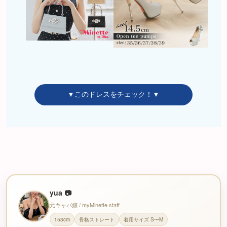
▼このドレスをチェック！▼
yua 📷
元キャバ嬢 / myMinette staff
153cm
骨格ストレート
着用サイズ S〜M