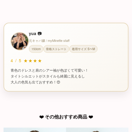
yua 📷
元キャバ嬢 / myMinette staff
153cm
骨格ストレート
着用サイズ S〜M
4
/
5
★★★★
青色のドレスと肩のシアー袖が色ぽくて可愛い！
タイトシルエットがスタイルも綺麗に見えるし
大人の色気も出ておすすめ！😍
❤️ その他おすすめ商品 ❤️