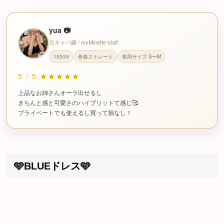
yua 📷
元キャバ嬢 / myMinette staff
153cm
骨格ストレート
着用サイズ S〜M
5
/
5
★★★★★
上品なお姉さんオーラ出せるし
きちんと感と可愛さのハイブリットて感じ🥰
プライベートでも使えるし買って損なし！
🩵BLUEドレス🩵