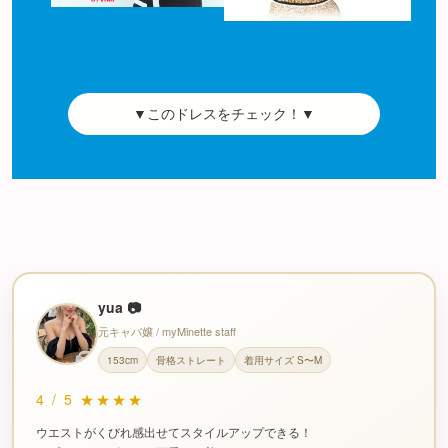
▼このドレスをチェック！▼
yua 📷
元キャバ嬢 / myMinette staff
153cm
骨格ストレート
着用サイズ S〜M
4
/
5
★★★★
ウエストがくびれ感出せてスタイルアップできる！