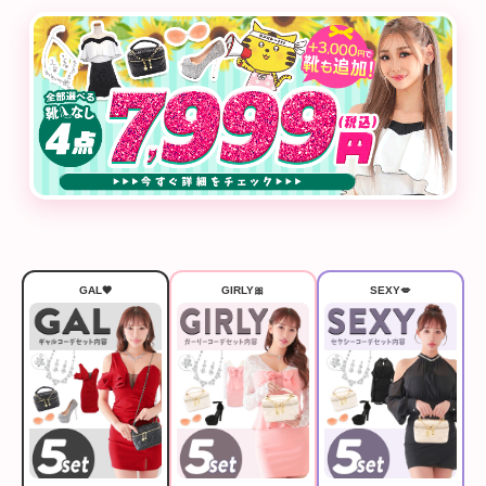
GAL🖤
GIRLY🎀
SEXY💋