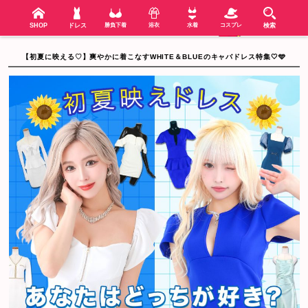
検索
SHOP
menu
SHOP
ドレス
勝負下着
浴衣
水着
コスプレ
検索
【初夏に映える♡】爽やかに着こなすWHITE＆BLUEのキャバドレス特集🤍🩵