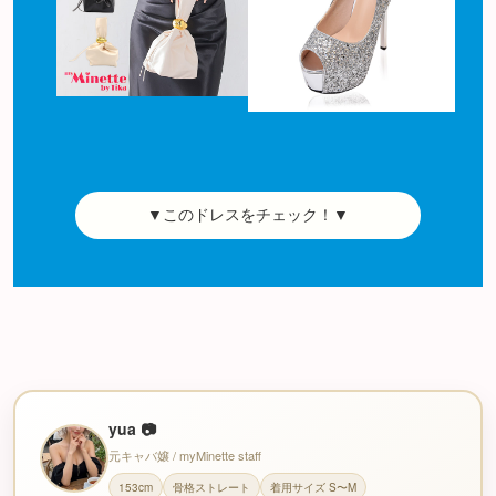
▼このドレスをチェック！▼
yua 📷
元キャバ嬢 / myMinette staff
153cm
骨格ストレート
着用サイズ S〜M