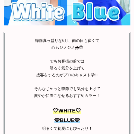
梅雨真っ盛りな6月、雨の日も多くて
心もジメジメ🌧️🥺
でもお客様の前では
明るく気分を上げて
接客をするのがプロのキャスト😤✨
そんなじめっと季節でも気分を上げて
爽やかに着こなせるおすすめカラー！
🤍WHITE🤍
🩵BLUE
🩵
明るくて初夏にもぴったり！