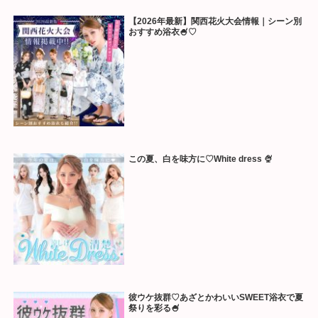
【2026年最新】関西花火大会情報｜シーン別
おすすめ浴衣🍧♡
この夏、白を味方に♡White dress 🍨
彼ウケ抜群♡あざとかわいいSWEET浴衣で夏
祭りを彩る🍧