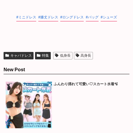
ミニドレス
膝丈ドレス
ロングドレス
バッグ
シューズ
キャバドレス
特集
低身長
高身長
New Post
ふんわり揺れて可愛い♡スカート水着🫧