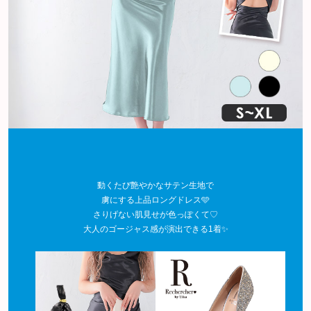
動くたび艶やかなサテン生地で
虜にする上品ロングドレス🩵
さりげない肌見せが色っぽくて♡
大人のゴージャス感が演出できる1着✨