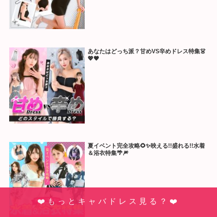
あなたはどっち派？甘めVS辛めドレス特集👗
💖🖤
夏イベント完全攻略🌻✨映える!!盛れる!!水着
＆浴衣特集🌴🎆
❤️もっとキャバドレス見る？❤️