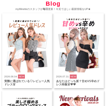
Blog
myMinetteのスタッフが
毎日
更新！今見てほしい最新情報をUP★
2026.08.04
NEW
2026.07.31
NEW
実際に選ばれている♡レビュー人気
あなたはどっち派？甘めVS辛めド
ドレス👗
レス特集👗💖🖤