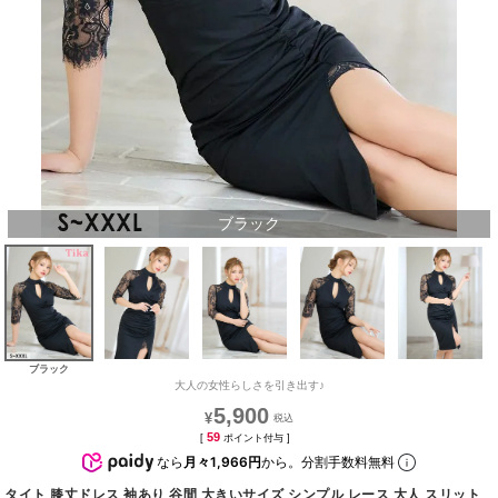
ブラック
ブラック
大人の女性らしさを引き出す♪
5,900
¥
59
[
ポイント付与 ]
なら
月々1,966円
から。分割手数料無料
タイト 膝丈ドレス 袖あり 谷間 大きいサイズ シンプル レース 大人 スリット