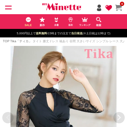
ペー
0
ジト
ップ
へ
SALE
新作
検索
水着
浴衣
ランキング
5,000円以上で
送料無料
/15時までの注文で
当日発送
(※土日祝は12時まで)
TOP
Tika「ティカ」
タイト 膝丈ドレス 袖あり 谷間 大きいサイズ シンプル レース 大人 ス