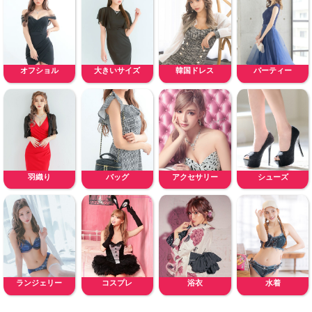
オフショル
大きいサイズ
韓国ドレス
パーティー
羽織り
バッグ
アクセサリー
シューズ
ランジェリー
コスプレ
浴衣
水着