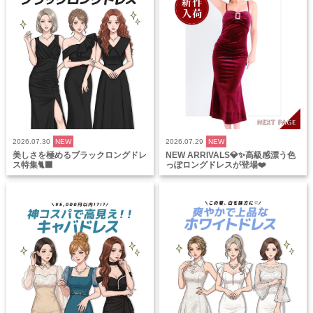
2026.07.30
NEW
2026.07.29
NEW
美しさを極めるブラックロングドレ
NEW ARRIVALS💎✨高級感漂う色
ス特集🐈‍⬛
っぽロングドレスが登場❤️