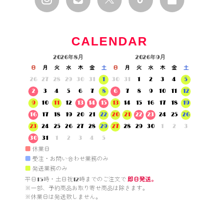
CALENDAR
2026年8月
2026年9月
日
月
火
水
木
金
土
日
月
火
水
木
金
土
26
27
28
29
30
31
1
30
31
1
2
3
4
5
2
3
4
5
6
7
8
6
7
8
9
10
11
12
9
10
11
12
13
14
15
13
14
15
16
17
18
19
16
17
18
19
20
21
22
20
21
22
23
24
25
26
23
24
25
26
27
28
29
27
28
29
30
1
2
3
30
31
1
2
3
4
5
■
休業日
■
受注・お問い合わせ業務のみ
■
発送業務のみ
平日15時・土日祝12時までのご注文で 
即日発送。
※一部、予約商品お取り寄せ商品は除きます。

※休業日は発送致しません。
