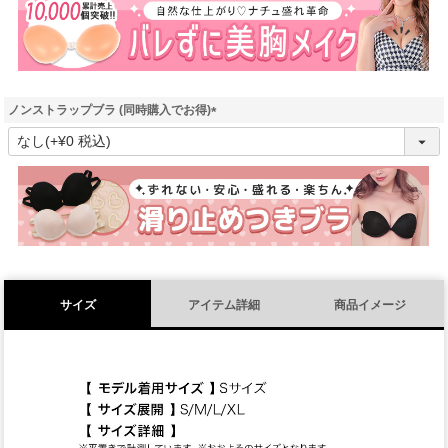
)
ノンストラップブラ (同時購入でお得)
(
必
須
)
サイズ
アイテム詳細
商品イメージ