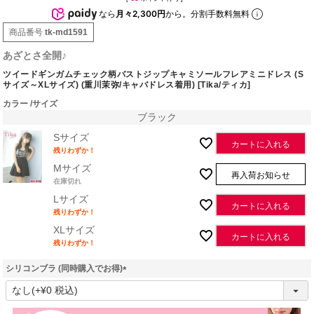
なら
月々2,300円
から。分割手数料無料
商品番号
tk-md1591
あざとさ全開♪
ツイードギンガムチェック柄バストジップキャミソールフレアミニドレス (S
サイズ～XLサイズ) (重川茉弥/キャバドレス着用) [Tika/ティカ]
カラー
サイズ
ブラック
Sサイズ
カートに入れる
残りわずか！
Mサイズ
再入荷お知らせ
在庫切れ
Lサイズ
カートに入れる
残りわずか！
XLサイズ
カートに入れる
残りわずか！
シリコンブラ (同時購入でお得)
(
必
須