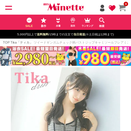
ペー
0
ジト
ップ
へ
SALE
新作
検索
水着
浴衣
ランキング
5,000円以上で
送料無料
/15時までの注文で
当日発送
(※土日祝は12時まで)
TOP
Tika「ティカ」
ツイードギンガムチェック柄バストジップキャミソールフレアミニドレス (