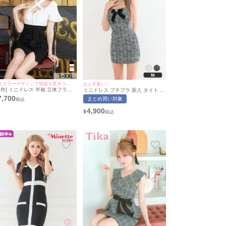
バイカラーデザインで視線を惹きつける♡
大人可愛い♡
新作] ミニドレス 半袖 立体フラワ
ミニドレス プチプラ 新人 タイト ツ
 刺繍 ジップ クロスネック バイカ
イード ワンピース 韓国ドレス キャ
7,700
まとめ買い対象
ー ストレッチ 縦フリル 白 黒 XL
ミソール 低身長 リボン ブローチ ガ
XL タイト キャバドレス (戦慄かな
ーリー 黒 キャバドレス (あおぽん着
4,900
¥
着用)［tk-md084514b］ [Tika/テ
用/Mサイズ対応) | myMinette/マイ
カ]
ミネット