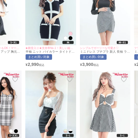
着回し抜群で、普段使いもOK！マーメイドスカートで美脚も叶う♡
★殿堂入り★支持率No.1！美しい縦ラインを叶える一着♡
シンプルでガーリーな可愛さ♡
フ
トアップ 胸元隠
半袖 ニット バイカラー タイトドレ
ミニドレス プチプラ 新人 長袖 ラウ
ミ
ト ミニドレス
ス (せいせい着用/Mサイズ対応) |
ンジ チェック柄 低身長 谷間 フリル
ン
まとめ買い対象
まとめ買い対象
サイズ対応) |
myMinette/マイミネット
ウエスト切り替え 黒 キャバドレス
低
ネット
(らな着用/S~XLサイズ対応) |
イ
2,990
3,900
¥
¥
¥
myMinette/マイミネット
ド
応