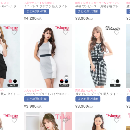
ドレス☆
上品でキュートな印象に♪
細見えを叶えるガーリーなデザイン♡
胸
ールパールボタ
ミニドレス プチプラ 新人 タイト 袖
半袖 ワンピース 千鳥格子柄 フレア
膝
Sサイズ～XXL
あり セクシー シアー袖 低身長 谷間
ドレス (ひなたまる着用/S~Lサイズ
リ
まとめ買い対象
まとめ買い対象
いたぴ/キャバド
背中魅せ 同伴 ウエストベルト 白 黒
対応) | myMinette/マイミネット
ジ
te/マイミネット]
キャバドレス (中尾みほ着用/S~Lサ
フ
4,290
3,900
¥
¥
¥
イズ対応) | myMinette/マイミネット
ほ
m
い☆
大人なカラー♡
高級感たっぷり☆
プ
新人 タイト ノ
ノースリーブタイトハイウエストデ
膝丈ドレス プチプラ 新人 タイト ワ
ミ
胸元隠し リボン
ザインミニドレス(Sサイズ～XXLサ
ンピース 韓国ドレス ラウンジ ノー
イ
まとめ買い対象
まとめ買い対象
イカラー ウエス
イズ)(ちぴたん/キャバドレス着用)
スリーブ 低身長 胸元隠し 千鳥格子
ク
バドレス （なぎ
[myMinette/マイミネット]
柄 フェイクポケット 黒 キャバドレ
カ
3,900
3,900
¥
¥
¥
 myMinette/
ス (今井アンジェリカ着用/Mサイズ
た
対応) | myMinette/マイミネット
m