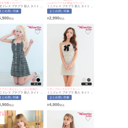
元を可愛くカバー♡
ふんわりフリルの技ありワンピ♪
丈ドレス プチプラ 新人 タイト ス
ミニドレス プチプラ 新人 タイト 長
ット オフショル セクシー ラウン
袖 袖あり ワンピース 韓国ドレス マ
まとめ買い対象
まとめ買い対象
 低身長 胸元隠し 同伴 バイカラー
ーメイド レース レース袖 花柄 低身
リル 白 黒 キャバドレス (波北か
長 胸元隠し 同伴 バイカラー 白 黒
5,900
2,990
¥
着用/S~Lサイズ対応) |
キャバドレス (ひなたまる着用/Mサ
yMinette/マイミネット
イズ対応) | myMinette/マイミネット
チプラに見えないしっかり生地◎
リボンブローチがアクセント！
ニドレス プチプラ 新人 タイト ツ
ミニドレス プチプラ 新人 タイト ツ
ード ノースリーブ 低身長 ブラッ
イード ワンピース 韓国ドレス キャ
まとめ買い対象
まとめ買い対象
 Aライン フロンドボタン ハート
ミソール 低身長 リボン ブローチ ベ
ット キャバドレス Luvique (ひな
ージュ キャバドレス (れいたぴ着
3,900
4,900
¥
まる着用/S~Lサイズ対応) |
用/Mサイズ対応) | myMinette/マイ
yMinette/マイミネット
ミネット