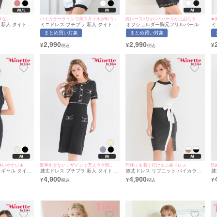
ぎない！
バイカラーラインで美スタイルが叶う♪
総レース×リボン×パールが上品なタイトドレス♪
新人 タイト ノ
ミニドレス プチプラ 新人 タイト ニ
オフショルダー胸元フリルパールボ
ミ
胸元隠し リボン
ット 半袖 胸元隠し 白 パイピング
タンレースプチプラタイトミニドレ
ッ
まとめ買い対象
まとめ買い対象
イカラー ウエス
フェイクポケット Vネック キャバ
ス(中尾みほ/キャバドレス着用)
ェ
ザイン 黒 キャ
ドレス (中尾みほ着用/Mサイズ対応)
[myMinette/マイミネット]
キ
2,990
2,990
¥
¥
¥
着用/M~Lサイ
| myMinette/マイミネット
ズ
tte/マイミネット
使いやすい★
派手すぎないデザインで万人ウケ間違いなし★
同伴にも着て行ける上品ドレス
洗
 ギャル タイト
膝丈ドレス プチプラ 新人 タイト ワ
膝丈ドレス リブニット バイカラー
膝
ースリーブ 低身
ンピース ニット ラウンジ 半袖 胸元
リボン ノースリーブ キャバドレス
ッ
4,900
4,900
¥
¥
¥
(きぃぃりぷ着
隠し 同伴 黒 キャバドレス (あん着
(きぃぃりぷ着用)[th-mdtc2059a]
ャ
Minette/マイ
用/Mサイズ対応) | myMinette/マイ
md
ミネット