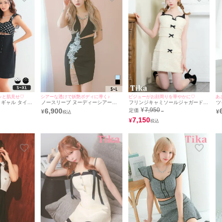
シアーな透けで妖艶ボディに導く♪
ッと肌見せ♡
ビジューがお顔周りを華やかに♡
あ
ノースリーブ ヌーディーシアース
 ギャル タイト
フリンジキャミソールジャガードリ
ツ
トーン バストシースルー 刺繍 アシ
柄 低身長 ウエ
ボンモノトーンタイトミニドレス
ジ
¥
7,950
6,900
定価
→
¥
¥
メ 谷間魅せ タイトミニドレス (Sサ
 モノトーン キ
(Sサイズ/Mサイズ) (若林萌々/キャ
ス
イズ～Lサイズ) (PyunA./キャバドレ
ぴ・あおぽん着
バドレス着用) [Tika/ティカ]
7,150
キ
¥
ス着用) [Tika/ティカ]
Minette/マイミ