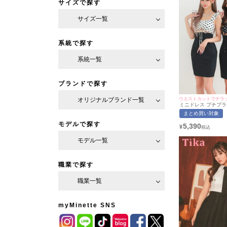
サイズで探す
サイズ一覧
系統で探す
系統一覧
ブランドで探す
オリジナルブランド一覧
ウエストカットでチラ
ミニドレス プチプラ
ノースリーブ ドット
まとめ買い対象
ストカット ガーリー
ャバドレス (れいた
モデルで探す
5,390
¥
用/S~XLサイズ) | my
ネット
モデル一覧
職業で探す
職業一覧
myMinette SNS