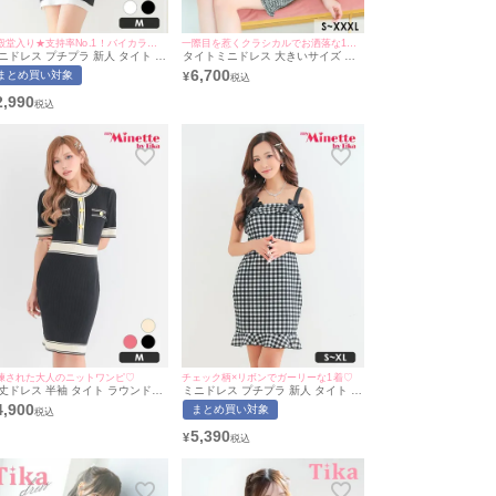
★殿堂入り★支持率No.1！バイカラーデザインで細見えが叶うミニドレス♪
一際目を惹くクラシカルでお洒落な1着♡
ニドレス プチプラ 新人 タイト ニ
タイトミニドレス 大きいサイズ 大
ト 半袖 胸元隠し 黒 バイカラーフ
人 ノースリーブ 上品 ストレッチ 千
6,700
まとめ買い対象
¥
イクポケット Vネック シンプル
鳥柄 ペプラム ウエストリボン ブラ
ャバドレス (波北かほ着用/Mサイ
のまま 胸元フリル (若林萌々着用)
2,990
対応) | myMinette/マイミネット
[Tika/ティカ]
練された大人のニットワンピ♡
チェック柄×リボンでガーリーな1着♡
丈ドレス 半袖 タイト ラウンドネ
ミニドレス プチプラ 新人 タイト ノ
ク フロントボタン リブニット キ
ースリーブ チェック柄 低身長 谷間
4,900
まとめ買い対象
バドレス (きぃぃりぷ着用)[th-
胸元隠し リボン フリル ガーリー モ
tc6022]
ノトーン キャバドレス (れいたぴ着
5,390
¥
用/S~XLサイズ対応) | myMinette/マ
イミネット