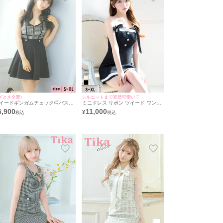
ざとさ全開♪
シルエットまで完璧可愛い♡
イードギンガムチェック柄バスト
ミニドレス リボン ツイード ワンピ
ップキャミソールフレアミニドレ
ース キャミソール パイピング Aラ
6,900
11,000
¥
 (Sサイズ～XLサイズ) (重川茉弥/
イン XL 黒 キャバドレス (黒崎みさ
ャバドレス着用) [Tika/ティカ]
着用) [tk-mdjj94456a] [Tika/ティカ]