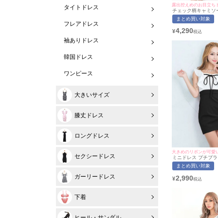
露出控えめのお目立ち
タイトドレス
チェック柄キャミソ
ンタイトミニドレス(
まとめ買い対象
サイズ)(ちぴたん れ
フレアドレス
レス着用)[myMinet
4,290
¥
袖ありドレス
韓国ドレス
ワンピース
大きいサイズ
膝丈ドレス
ロングドレス
大きめのリボンが可愛
セクシードレス
ミニドレス プチプラ 
ースリーブ 低身長 
まとめ買い対象
フリル ガーリー バ
ト切り替え 黒 キャ
ガーリードレス
2,990
¥
着用/M~Lサイズ対応） |
マイミネット
下着
ヒール・サンダル