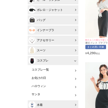
ボレロ・ジャケット
バッグ
インナーブラ
アクセサリー
胸元＆二の腕を可愛く
膝丈ドレス プチプラ 
袖 ドット柄 低身長 
まとめ買い対象
バイカラー 白 キャバ
スーツ
ん着用/Mサイズ対応) | 
4,290
¥
マイミネット
コスプレ
コスプレ一覧
お化けの日
ハロウィン
サンタ
水着