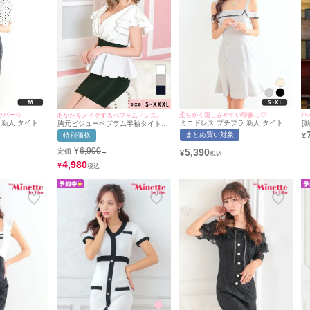
カバー☆
柔らかく親しみやすい印象に♡
あなたをメイクするぺプラムドレス♪
新人 タイト 半
ミニドレス プチプラ 新人 タイト オ
[
胸元ビジューペプラム半袖タイトミ
リボン Vネック
フショル 低身長 胸元隠し ダブル
ー
ニドレス (Sサイズ～XXXLサイズ)
まとめ買い対象
特別価格
¥
ドレス (あおぽ
ボタン 裾フリル ガーリー グレー キ
ラ
(石原彩香/キャバドレス着用)
myMinette/
ャバドレス (あおぽん着用/S〜XLサ
X
¥
6,900
5,390
定価
→
¥
イズ対応) | myMinette/マイミネット
の
ィ
4,980
¥