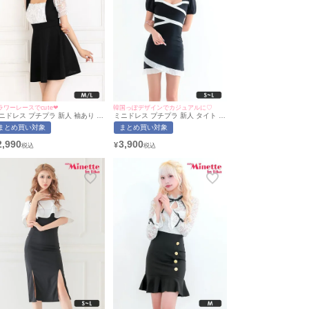
ラワーレースでcute❤︎
韓国っぽデザインでカジュアルに♡
ニドレス プチプラ 新人 袖あり ワ
ミニドレス プチプラ 新人 タイト 半
ピース 半袖 レース レース袖 花柄
袖 低身長 谷間 パフスリーブ バイカ
まとめ買い対象
まとめ買い対象
身長 胸元隠し スクエアネック バ
ラー 黒 キャバドレス (林姫奈妙着
カラー サロペット風 白 黒 キャバ
用/S~Lサイズ対応) | myMinette/マ
2,990
3,900
¥
レス (せいせい着用/M~Lサイズ対
イミネット
) | myMinette/マイミネット