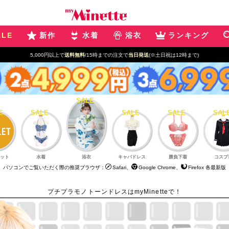
ALE
新作
水着
浴衣
ランキング
5,000円以上で
送料無料
/15時までの注文で
当日発送
(※土日祝は12時まで)
ット
水着
浴衣
キャバドレス
勝負下着
コスプ
パソコンでご覧いただく際の推奨ブラウザ：
Safari、
Google Chrome、
Firefox 各最新版
プチプラモノトーンドレスはmyMinetteで！