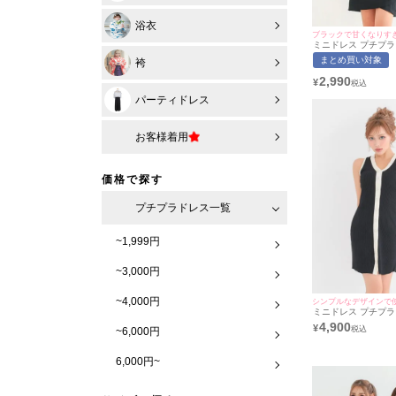
浴衣
ブラックで甘くなりす
ミニドレス プチプラ 
ースリーブ 低身長 
まとめ買い対象
袴
フリル ガーリー バ
ト切り替え ラップデ
2,990
¥
バドレス （れいたぴ
ズ対応） | myMine
パーティドレス
お客様着用
価格で探す
プチプラドレス一覧
~1,999円
~3,000円
~4,000円
シンプルなデザインで
ミニドレス プチプラ
ニット セクシー ノ
4,900
¥
~6,000円
長 黒 キャバドレス 
用/Mサイズ対応) | my
ミネット
6,000円~