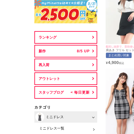
ランキング
肩あき フリル セッ
新作
し バイカラー タイ
まとめ買い対象
(あおぽん着用/S~XL
myMinette/マイミ
4,900
¥
再入荷
アウトレット
スタッフブログ
カテゴリ
ミニドレス
ミニドレス一覧