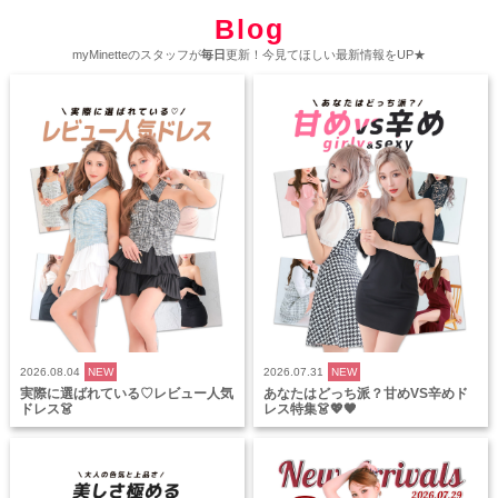
Blog
myMinetteのスタッフが
毎日
更新！今見てほしい最新情報をUP★
2026.08.04
NEW
2026.07.31
NEW
実際に選ばれている♡レビュー人気
あなたはどっち派？甘めVS辛めド
ドレス👗
レス特集👗💖🖤