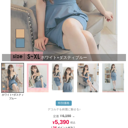
ホワイト×ダスティブルー
ホワイト×ダスティ
ブルー
特別価格
デコルテを綺麗に魅せる♪
¥
6,190
定価
→
5,390
¥
54
[
ポイント付与 ]