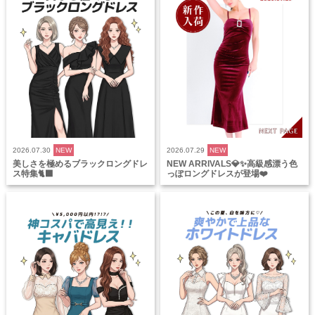
2026.07.30
NEW
2026.07.29
NEW
美しさを極めるブラックロングドレ
NEW ARRIVALS💎✨高級感漂う色
ス特集🐈‍⬛
っぽロングドレスが登場❤️