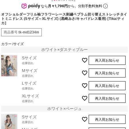
なら
月々1,796円
から。分割手数料無料
オフショルダーフリル袖フラワーレース刺繍ペプラム切り替えストレッチタイ
トミニドレス (Sサイズ～XLサイズ) (黒崎みさ/キャバドレス着用) [Tika/ティ
カ]
商品番号
tk-md1234m
カラー
サイズ
ホワイト×ダスティブルー
Sサイズ
再入荷お知らせ
在庫切れ
Mサイズ
再入荷お知らせ
在庫切れ
Lサイズ
再入荷お知らせ
在庫切れ
XLサイズ
再入荷お知らせ
在庫切れ
ホワイト×ベージュ
Sサイズ
再入荷お知らせ
在庫切れ