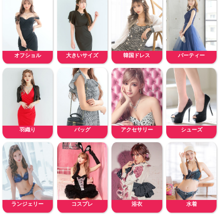
オフショル
大きいサイズ
韓国ドレス
パーティー
羽織り
バッグ
アクセサリー
シューズ
ランジェリー
コスプレ
浴衣
水着