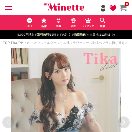
ペー
0
ジト
ップ
へ
SALE
新作
検索
水着
浴衣
ランキング
5,000円以上で
送料無料
/15時までの注文で
当日発送
(※土日祝は12時まで)
TOP
Tika「ティカ」
オフショルダーフリル袖フラワーレース刺繍ペプラム切り替えストレッチタ