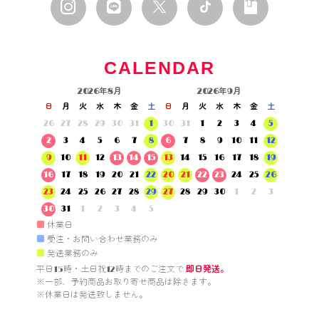
CALENDAR
2026年8月
2026年9月
日
月
火
水
木
金
土
日
月
火
水
木
金
土
26
27
28
29
30
31
1
30
31
1
2
3
4
5
2
3
4
5
6
7
8
6
7
8
9
10
11
12
9
10
11
12
13
14
15
13
14
15
16
17
18
19
16
17
18
19
20
21
22
20
21
22
23
24
25
26
23
24
25
26
27
28
29
27
28
29
30
1
2
3
30
31
1
2
3
4
5
■
休業日
■
受注・お問い合わせ業務のみ
■
発送業務のみ
平日15時・土日祝12時までのご注文で 
即日発送。
※一部、予約商品お取り寄せ商品は除きます。

※休業日は発送致しません。
