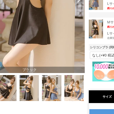
Lサ
残り
Mサ
残り
Lサ
在庫
シリコンブラ (同
ブラック
サイズ
ダ