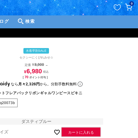
ペー
0
ジト
ップ
ログ
検索
へ
水着早割SALE
セクシーにくびれみせ☆
¥
8,900
定価
→
6,980
¥
70
[
ポイント付与 ]
なら
月々2,326円
から。分割手数料無料
ットフレアバックリボンギャルワンピースビキニ
sq20073b
ダスティブルー
イズ
カートに入れる