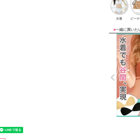
水着
ビーチ
■
一緒に買いた