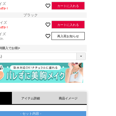
イズ
カートに入れる
わずか！
ブラック
イズ
カートに入れる
わずか！
イズ
再入荷お知らせ
切れ
時購入でお得)
(
必
須
)
アイテム詳細
商品イメージ
スティブルー
- セット内容 -