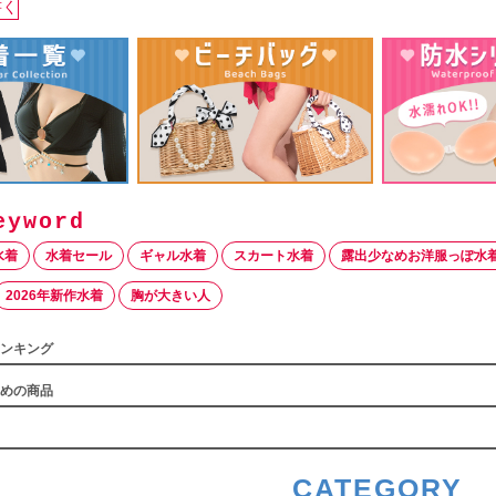
書く
水着
水着セール
ギャル水着
スカート水着
露出少なめお洋服っぽ水
2026年新作水着
胸が大きい人
ンキング
めの商品
CATEGORY