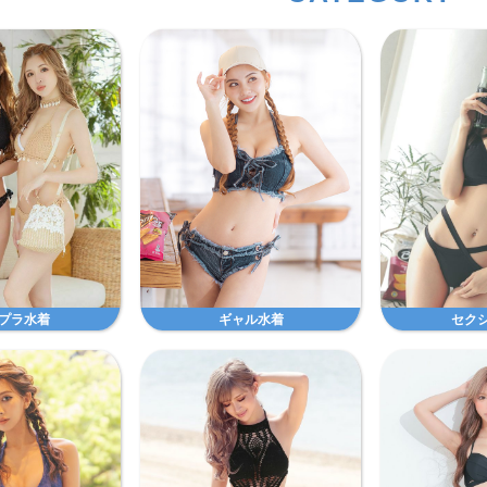
プラ水着
ギャル水着
セク