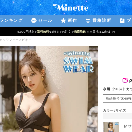
ランキング
セール
新作
骨格診断
ブ
5,000円以上で
送料無料
/15時までの注文で
当日発送
(※土日祝は12時まで)
ャルワンピースビキニ
水着 ウエストカ
商品番号
tk-sw
カラー
サイズ
Mサ