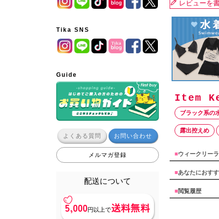
レビューを
Tika SNS
Guide
ブラック系の
露出控えめ
よくある質問
お問い合わせ
■
ウィークリーラ
メルマガ登録
■
あなたにおすす
配送について
■
閲覧履歴
5,000
送料無料
円以上で