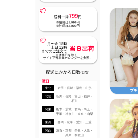
799
送料一律
円
※離島は1,099円
※沖縄は2,000円
月〜金 15時
当日出荷
土日 12時
までのご注文で
※休業日を除く。
サイト下部営業カレンダーを参照。
配送にかかる日数
(目安)
翌日
東北
岩手・宮城・福島・山形
プチ
北陸
新潟・長野・富山・福井・
石川
関東
栃木・茨城・群馬・埼玉・
千葉・神奈川・東京・山梨
東海
静岡・岐阜・愛知・三重
関西
滋賀・京都・奈良・大阪・
兵庫・和歌山