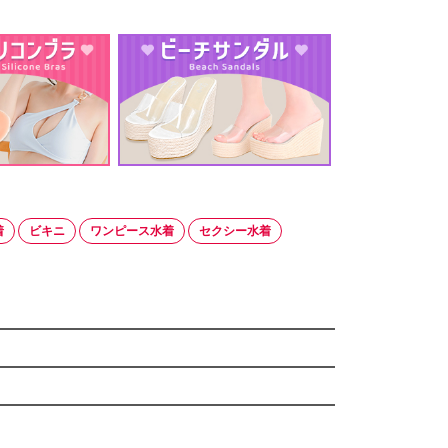
着
ビキニ
ワンピース水着
セクシー水着