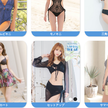
ムビキニ
モノキニ
三角
カート
セットアップ
サマ