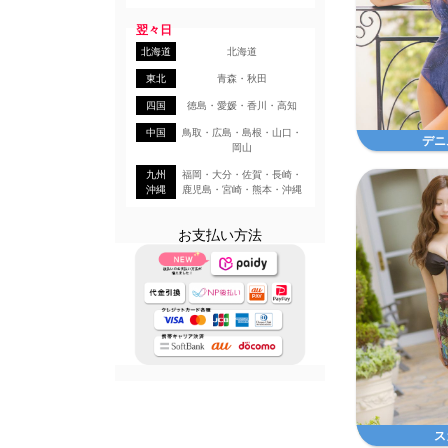
翌々日
北海道
北海道
東北
青森・秋田
四国
徳島・愛媛・香川・高知
中国
鳥取・広島・島根・山口・
デニ
岡山
九州
福岡・大分・佐賀・長崎・
沖縄
鹿児島・宮崎・熊本・沖縄
お支払い方法
ス