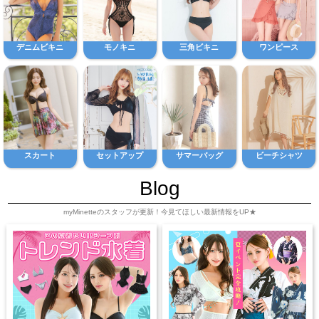
デニムビキニ
モノキニ
三角ビキニ
ワンピース
スカート
セットアップ
サマーバッグ
ビーチシャツ
Blog
myMinetteのスタッフが更新！今見てほしい最新情報をUP★