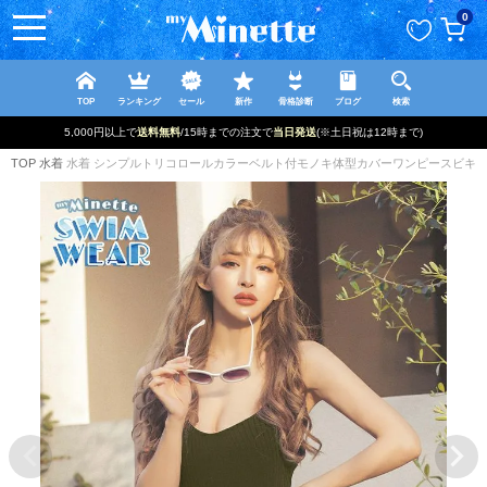
ペー
0
ジト
ップ
へ
TOP
ランキング
セール
新作
骨格診断
ブログ
検索
新規登録で最大
2500円OFF!
TOP
水着
水着 シンプルトリコロールカラーベルト付モノキ体型カバーワンピースビキ