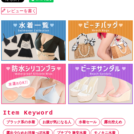
レビューを書く
ブラック系の水着
お腹が気になる人
水着セール
露出控えめ
露出少なめお洋服っぽ水着
プチプラ 激安水着
モノキニ水着