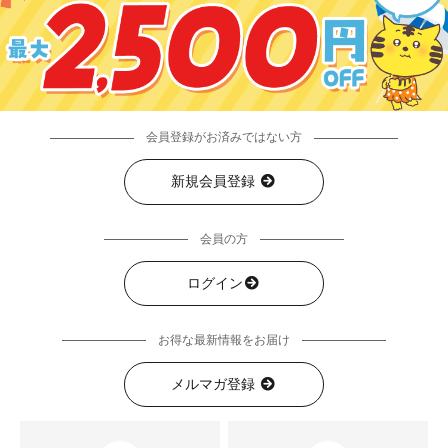
会員登録がお済みではない方
新規会員登録
会員の方
ログイン
お得な最新情報をお届け
メルマガ登録