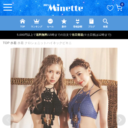
ペー
0
ジト
ップ
へ
TOP
ランキング
セール
新作
骨格診断
ブログ
検索
新規登録で最大
2500円OFF!
TOP
水着
水着 クロシェニットハイネックビキニ