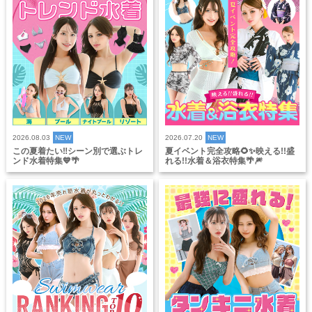
2026.08.03
NEW
2026.07.20
NEW
この夏着たい‼️シーン別で選ぶトレ
夏イベント完全攻略🌻✨映える!!盛
ンド水着特集💙🌴
れる!!水着＆浴衣特集🌴🎆