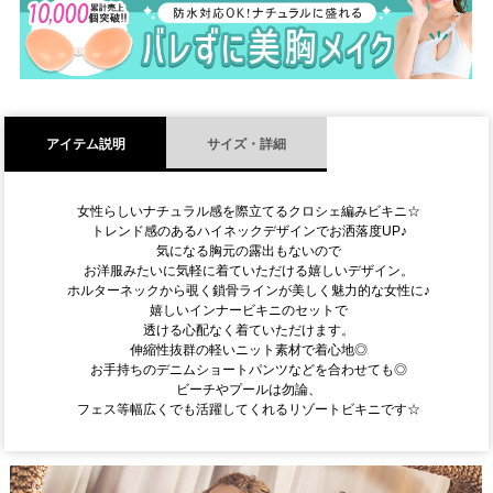
)
アイテム説明
サイズ・詳細
女性らしいナチュラル感を際立てるクロシェ編みビキニ☆
トレンド感のあるハイネックデザインでお洒落度UP♪
気になる胸元の露出もないので
お洋服みたいに気軽に着ていただける嬉しいデザイン。
ホルターネックから覗く鎖骨ラインが美しく魅力的な女性に♪
嬉しいインナービキニのセットで
透ける心配なく着ていただけます。
伸縮性抜群の軽いニット素材で着心地◎
お手持ちのデニムショートパンツなどを合わせても◎
ビーチやプールは勿論、
フェス等幅広くでも活躍してくれるリゾートビキニです☆