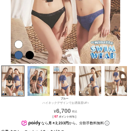
ブルー
ハイネックデザインでお洒落度UP♪
6,700
¥
67
[
ポイント付与 ]
なら
月々2,233円
から。分割手数料無料