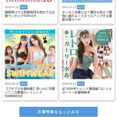
2026.07.16
NEW
2026.07.13
NEW
梅雨明けで人気爆発💥今売れてる水
タンキニ水着とは？露出を抑えて最
着ランキングTOP10👙
強に盛れる！スタイルアップする最
新水着コーデ
2026.06.19
NEW
2026.06.16
NEW
【プチプラ水着特集】安いのに可愛
🍒 2026年トレンド最前線♡|レトロ
い♡この夏着たいトレンド
ガーリー水着特集🍨
SWIMWEAR
水着特集をもっとみる