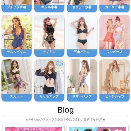
プチプラ水着
ギャル水着
セクシー水着
ガーリー水着
デニムビキニ
モノキニ
三角ビキニ
ワンピース
スカート
セットアップ
サマーバッグ
ビーチシャツ
Blog
myMinetteのスタッフが更新！今見てほしい最新情報をUP★