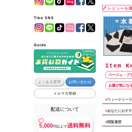
レビューを
Tika SNS
Guide
ベージュ・ブ
よくある質問
お問い合わせ
お腹が気にな
メルマガ登録
■
ウィークリーラ
配送について
■
あなたにおすす
■
閲覧履歴
5,000
送料無料
円以上で