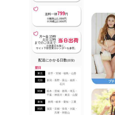
799
送料一律
円
※離島は1,099円
※沖縄は2,000円
月〜金 15時
当日出荷
土日 12時
までのご注文で
※休業日を除く。
サイト下部営業カレンダーを参照。
配送にかかる日数
(目安)
翌日
東北
岩手・宮城・福島・山形
北陸
新潟・長野・富山・福井・
プチ
石川
関東
栃木・茨城・群馬・埼玉・
千葉・神奈川・東京・山梨
東海
静岡・岐阜・愛知・三重
関西
滋賀・京都・奈良・大阪・
兵庫・和歌山