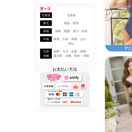
翌々日
北海道
北海道
東北
青森・秋田
四国
徳島・愛媛・香川・高知
中国
鳥取・広島・島根・山口・
岡山
デニ
九州
福岡・大分・佐賀・長崎・
沖縄
鹿児島・宮崎・熊本・沖縄
お支払い方法