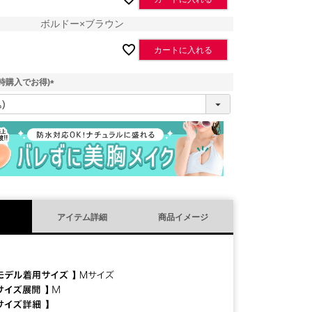
ボルドー×ブラウン
カートに入れる
時購入でお得)
(
必
須
)
アイテム詳細
商品イメージ