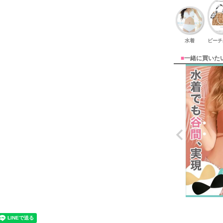
水着
ビーチ
■
一緒に買いた