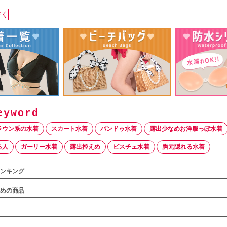
書く
ラウン系の水着
スカート水着
バンドゥ水着
露出少なめお洋服っぽ水着
る人
ガーリー水着
露出控えめ
ビスチェ水着
胸元隠れる水着
ンキング
めの商品