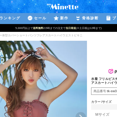
ランキング
セール
新作
骨格診断
ブ
5,000円以上で
送料無料
/15時までの注文で
当日発送
(※土日祝は12時まで)
リー体型カバーショートパンツフレアスカートハイウエストビキニ
水着 フリルビス
アスカートハイ
商品番号
tk-sw
カラー
サイズ
Mサイズ