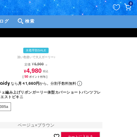
ペー
0
ジト
ップ
ログ
検索
へ
水着早割SALE
淡い色使いで大人ガーリー♪
¥
6,900
定価
→
4,980
¥
50
[
ポイント付与 ]
なら
月々1,660円
から。分割手数料無料
チェ編み上げリボンガーリー体型カバーショートパンツフレ
ウエストビキニ
3305a
ベージュ×ブラウン
カートに入れる