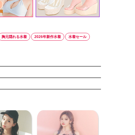
胸元隠れる水着
2026年新作水着
水着セール