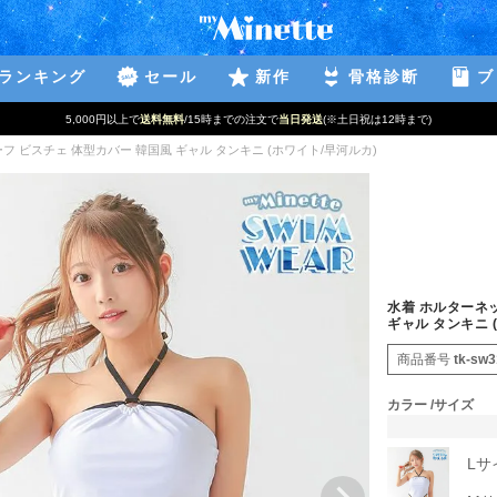
ランキング
セール
新作
骨格診断
ブ
5,000円以上で
送料無料
/15時までの注文で
当日発送
(※土日祝は12時まで)
フ ビスチェ 体型カバー 韓国風 ギャル タンキニ (ホワイト/早河ルカ)
水着 ホルターネ
ギャル タンキニ 
商品番号
tk-sw
カラー
サイズ
Lサ