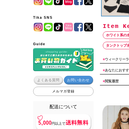
Tika SNS
ホワイト系の
Guide
タンクトップ
■
ウィークリーラ
■
あなたにおすす
よくある質問
お問い合わせ
■
閲覧履歴
メルマガ登録
配送について
5,000
送料無料
円以上で