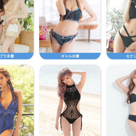
プラ水着
ギャル水着
セク