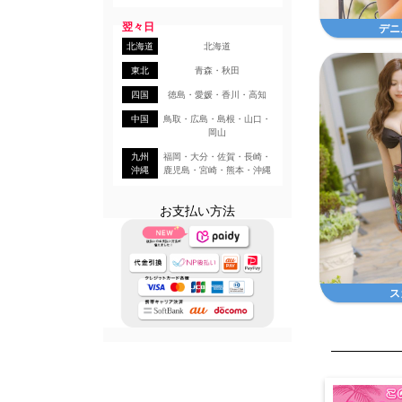
翌々日
デニ
北海道
北海道
東北
青森・秋田
四国
徳島・愛媛・香川・高知
中国
鳥取・広島・島根・山口・
岡山
九州
福岡・大分・佐賀・長崎・
沖縄
鹿児島・宮崎・熊本・沖縄
お支払い方法
ス