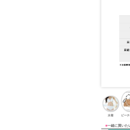
水着
ビーチ
■
一緒に買いた