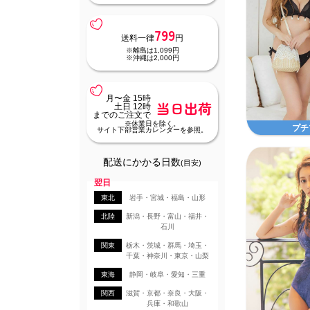
799
送料一律
円
※離島は1,099円
※沖縄は2,000円
月〜金 15時
当日出荷
土日 12時
までのご注文で
※休業日を除く。
プチ
サイト下部営業カレンダーを参照。
配送にかかる日数
(目安)
翌日
東北
岩手・宮城・福島・山形
北陸
新潟・長野・富山・福井・
石川
関東
栃木・茨城・群馬・埼玉・
千葉・神奈川・東京・山梨
東海
静岡・岐阜・愛知・三重
関西
滋賀・京都・奈良・大阪・
兵庫・和歌山