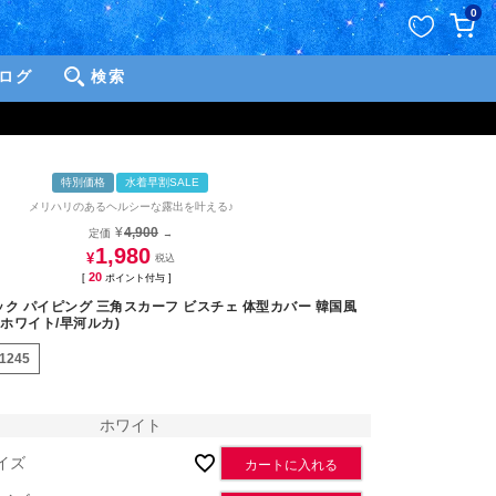
ペー
0
ジト
ップ
ログ
検索
へ
特別価格
水着早割SALE
メリハリのあるヘルシーな露出を叶える♪
¥
4,900
定価
→
1,980
¥
20
[
ポイント付与 ]
ック パイピング 三角スカーフ ビスチェ 体型カバー 韓国風
(ホワイト/早河ルカ)
31245
ホワイト
イズ
カートに入れる