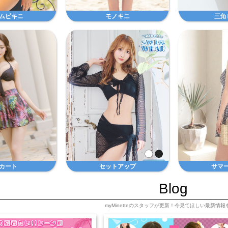
ムビキニ
モノキニ
三角
カート
セットアップ
サマ
Blog
myMinetteのスタッフが更新！今見てほしい最新情報