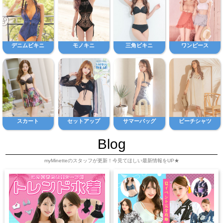
デニムビキニ
モノキニ
三角ビキニ
ワンピース
スカート
セットアップ
サマーバッグ
ビーチシャツ
Blog
myMinetteのスタッフが更新！今見てほしい最新情報をUP★