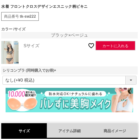
水着 フロントクロスデザインエスニック柄ビキニ
商品番号
tk-sw222
カラー
サイズ
ブラック×ベージュ
Sサイズ
カートに入れる
シリコンブラ (同時購入でお得)
(
必
須
)
サイズ
アイテム詳細
商品イメージ