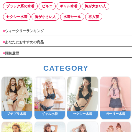
ブラック系の水着
ビキニ
ギャル水着
胸が大きい人
セクシー水着
胸が小さい人
水着セール
再入荷
■
ウィークリーランキング
■
あなたにおすすめの商品
■
閲覧履歴
CATEGORY
プチプラ水着
ギャル水着
セクシー水着
ガーリー水着