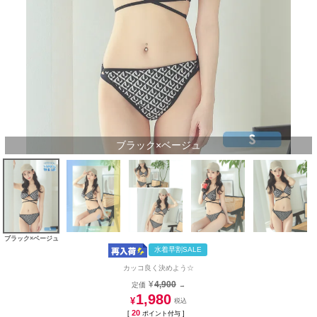
ブラック×ベージュ
ブラック×ベージュ
水着早割SALE
カッコ良く決めよう☆
¥
4,900
定価
→
1,980
¥
20
[
ポイント付与 ]