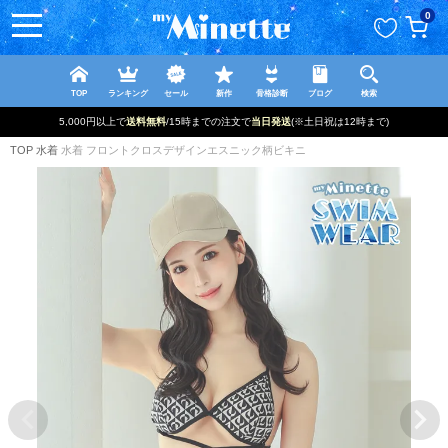
ペー
0
ジト
ップ
へ
TOP
ランキング
セール
新作
骨格診断
ブログ
検索
5,000円以上で
送料無料
/15時までの注文で
当日発送
(※土日祝は12時まで)
TOP
水着
水着 フロントクロスデザインエスニック柄ビキニ