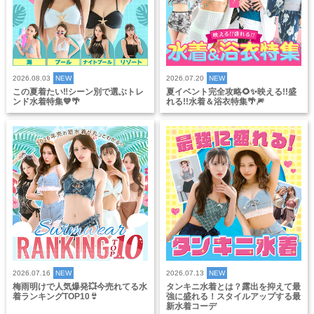
2026.08.03
NEW
2026.07.20
NEW
この夏着たい‼️シーン別で選ぶトレ
夏イベント完全攻略🌻✨映える!!盛
ンド水着特集💙🌴
れる!!水着＆浴衣特集🌴🎆
2026.07.16
NEW
2026.07.13
NEW
梅雨明けで人気爆発💥今売れてる水
タンキニ水着とは？露出を抑えて最
着ランキングTOP10👙
強に盛れる！スタイルアップする最
新水着コーデ