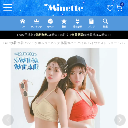
ペー
0
ジト
ップ
へ
TOP
ランキング
セール
新作
骨格診断
ブログ
検索
5,000円以上で
送料無料
/15時までの注文で
当日発送
(※土日祝は12時まで)
TOP
水着
水着 バンドゥ ホルターネック 体型カバー パイル ハイウエスト ショートパンツ 