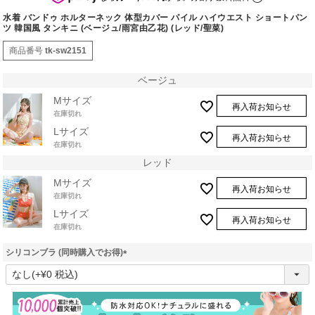
水着 バンドゥ ホルターネック 体型カバー パイル ハイウエスト ショートパン
ツ 韓国風 タンキニ (ベージュ/雨宮由乙花) (レッド/聖菜)
商品番号
tk-sw2151
ベージュ
Mサイズ
再入荷お知らせ
在庫切れ
Lサイズ
再入荷お知らせ
在庫切れ
レッド
Mサイズ
再入荷お知らせ
在庫切れ
Lサイズ
再入荷お知らせ
在庫切れ
シリコンブラ (同時購入でお得)
(
必
須
)