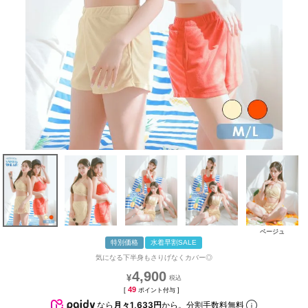
ベージュ
特別価格
水着早割SALE
気になる下半身もさりげなくカバー◎
4,900
¥
49
[
ポイント付与 ]
なら
月々1,633円
から。分割手数料無料