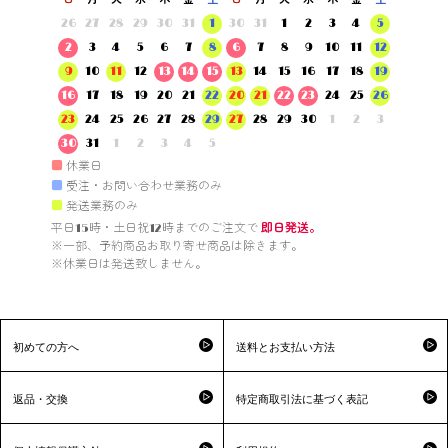
26
27
28
29
30
31
1
30
31
1
2
3
4
5
2
3
4
5
6
7
8
6
7
8
9
10
11
12
9
10
11
12
13
14
15
13
14
15
16
17
18
19
16
17
18
19
20
21
22
20
21
22
23
24
25
26
23
24
25
26
27
28
29
27
28
29
30
1
2
3
30
31
1
2
3
4
5
■
休業日
■
受注・お問い合わせ業務のみ
■
発送業務のみ
平日15時・土日祝12時までのご注文で 
即日発送。
※一部、予約商品お取り寄せ商品は除きます。

※休業日は発送致しません。

初めての方へ
送料とお支払い方法
返品・交換
特定商取引法に基づく表記