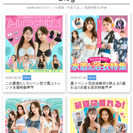
myMinetteのスタッフが更新！今見てほしい最新情報をUP★
2026.08.03
NEW
2026.07.20
NEW
この夏着たい‼️シーン別で選ぶトレ
夏イベント完全攻略🌻✨映える!!盛
ンド水着特集💙🌴
れる!!水着＆浴衣特集🌴🎆