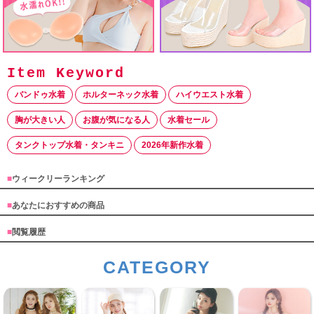
バンドゥ水着
ホルターネック水着
ハイウエスト水着
胸が大きい人
お腹が気になる人
水着セール
タンクトップ水着・タンキニ
2026年新作水着
■
ウィークリーランキング
■
あなたにおすすめの商品
■
閲覧履歴
CATEGORY