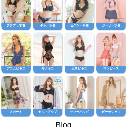
プチプラ水着
ギャル水着
セクシー水着
ガーリー水着
デニムビキニ
モノキニ
三角ビキニ
ワンピース
スカート
セットアップ
サマーバッグ
ビーチシャツ
Blog