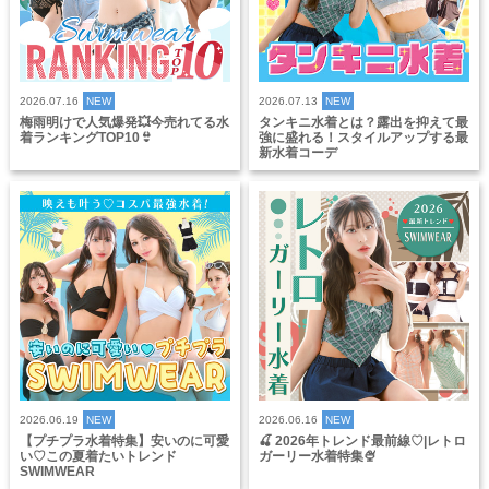
2026.07.16
NEW
2026.07.13
NEW
梅雨明けで人気爆発💥今売れてる水
タンキニ水着とは？露出を抑えて最
着ランキングTOP10👙
強に盛れる！スタイルアップする最
新水着コーデ
2026.06.19
NEW
2026.06.16
NEW
【プチプラ水着特集】安いのに可愛
🍒 2026年トレンド最前線♡|レトロ
い♡この夏着たいトレンド
ガーリー水着特集🍨
SWIMWEAR