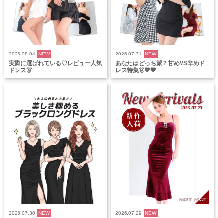
2026.08.04
NEW
2026.07.31
NEW
実際に選ばれている♡レビュー人気
あなたはどっち派？甘めVS辛めド
ドレス👗
レス特集👗💖🖤
2026.07.30
NEW
2026.07.29
NEW