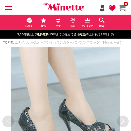
ペー
0
ジト
ップ
へ
SALE
新作
検索
水着
浴衣
ランキング
5,000円以上で
送料無料
/15時までの注文で
当日発送
(※土日祝は12時まで)
TOP
靴
エナメルレースオープントゥワンカラーパンプス(ブラック) (14cmヒール)