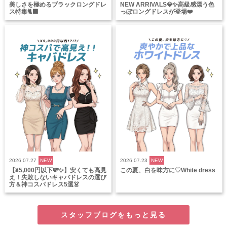
美しさを極めるブラックロングドレ
NEW ARRIVALS💎✨高級感漂う色
ス特集🐈‍⬛
っぽロングドレスが登場❤️
2026.07.27
NEW
2026.07.23
NEW
【¥5,000円以下💸✨】安くても高見
この夏、白を味方に♡White dress
え！失敗しないキャバドレスの選び
方＆神コスパドレス5選👗
スタッフブログをもっと見る