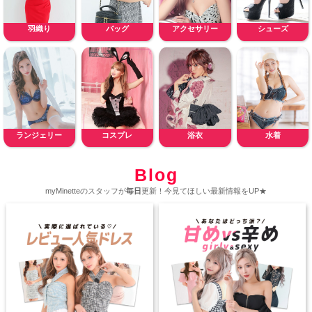
羽織り
バッグ
アクセサリー
シューズ
ランジェリー
コスプレ
浴衣
水着
Blog
myMinetteのスタッフが
毎日
更新！今見てほしい最新情報をUP★