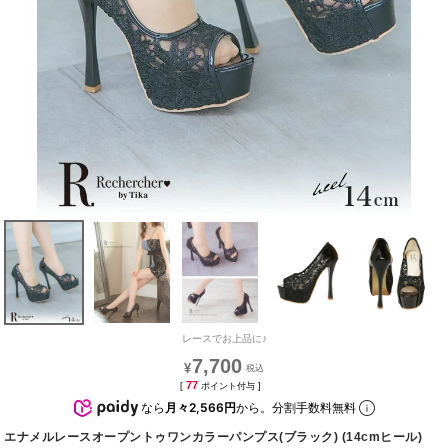
レースでお上品に♪
7,700
¥
77
[
ポイント付与 ]
なら
月々2,566円
から。分割手数料無料
エナメルレースオープントゥワンカラーパンプス(ブラック) (14cmヒール)