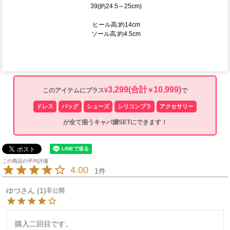
39(約24.5～25cm)
ヒール高:約14cm
ソール高:約4.5cm
3,299
(合計
10,999)
このアイテムにプラス
¥
￥
で
ドレス
バッグ
シューズ
シリコンブラ
アクセサリー
が全て揃うキャバ嬢SETにできます！
4.00
1
ゆづ
1
非公開
購入二回目です。
