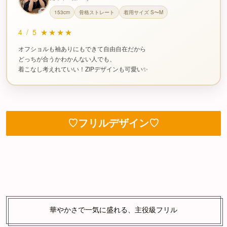
153cm
骨格ストレート
着用サイズ S〜M
4
/
5
★★★★
オフショルも袖ありにもできて自由自在だから
どっちが合うかわかんない人でも、
着こなし考えれていい！ZIPデザインも可愛い✨
♡フリルデザイン♡
華やかさで一気に盛れる、主役級フリル