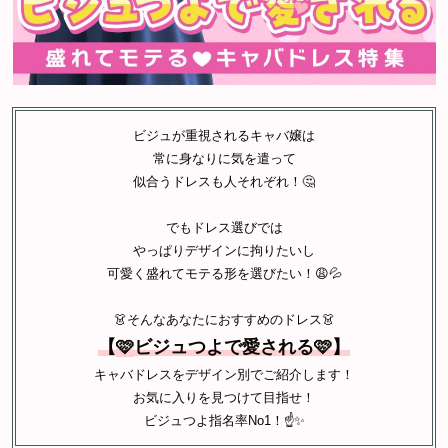
ビジュが重視されるキャバ嬢は
常に身なりに気を遣って
似合うドレスも人それぞれ！🤔
でもドレス選びでは
やっぱりデザインに拘りたいし
可愛く盛れてモテる形を選びたい！😩💦
👗そんなあなたにおすすめのドレス👗
【
🩷
ビジュつよで愛される🩷】
キャバドレスをデザイン別でご紹介します！
お気に入りを見つけて目指せ！
ビジュつよ指名率No1！☝️✨