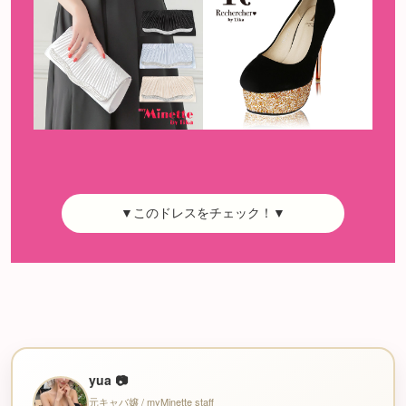
▼このドレスをチェック！▼
yua 📷
元キャバ嬢 / myMinette staff