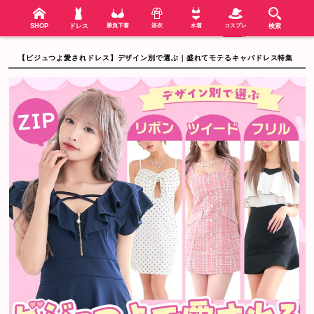
検索
SHOP
menu
SHOP
ドレス
勝負下着
浴衣
水着
コスプレ
検索
【ビジュつよ愛されドレス】デザイン別で選ぶ｜盛れてモテるキャバドレス特集