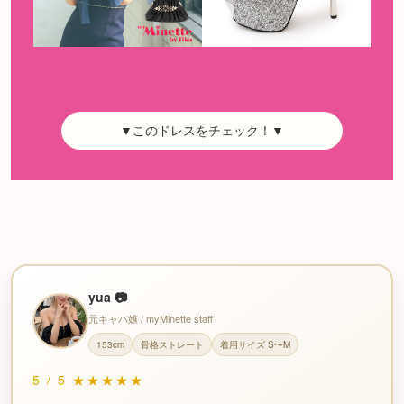
▼このドレスをチェック！▼
yua 📷
元キャバ嬢 / myMinette staff
153cm
骨格ストレート
着用サイズ S〜M
5
/
5
★★★★★