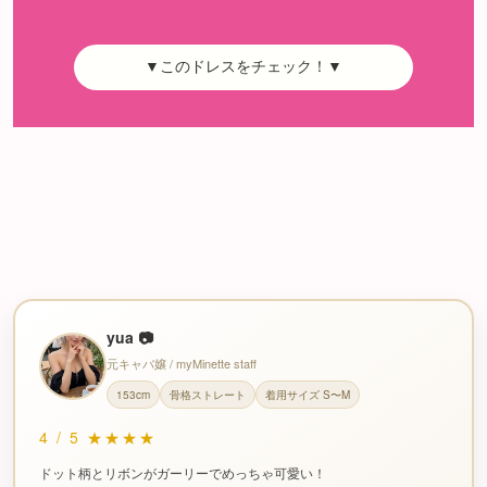
▼このドレスをチェック！▼
yua 📷
元キャバ嬢 / myMinette staff
153cm
骨格ストレート
着用サイズ S〜M
4
/
5
★★★★
ドット柄とリボンがガーリーでめっちゃ可愛い！