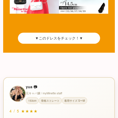
▼このドレスをチェック！▼
yua 📷
元キャバ嬢 / myMinette staff
153cm
骨格ストレート
着用サイズ S〜M
4
/
5
★★★★