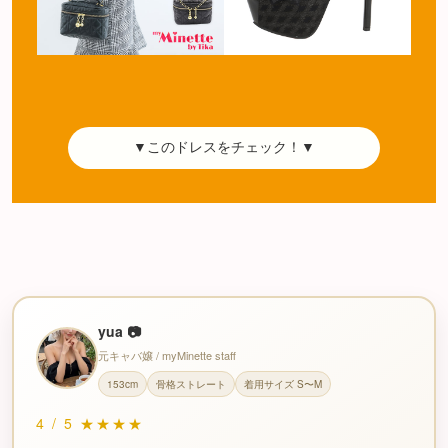
▼このドレスをチェック！▼
yua 📷
元キャバ嬢 / myMinette staff
153cm
骨格ストレート
着用サイズ S〜M
4
/
5
★★★★