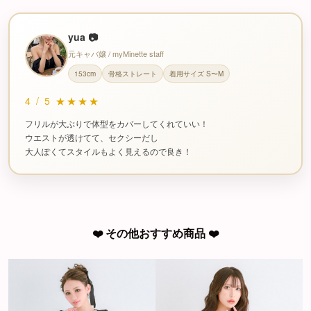
yua 📷
元キャバ嬢 / myMinette staff
153cm
骨格ストレート
着用サイズ S〜M
4
/
5
★★★★
フリルが大ぶりで体型をカバーしてくれていい！
ウエストが透けてて、セクシーだし
大人ぽくてスタイルもよく見えるので良き！
❤️ その他おすすめ商品 ❤️