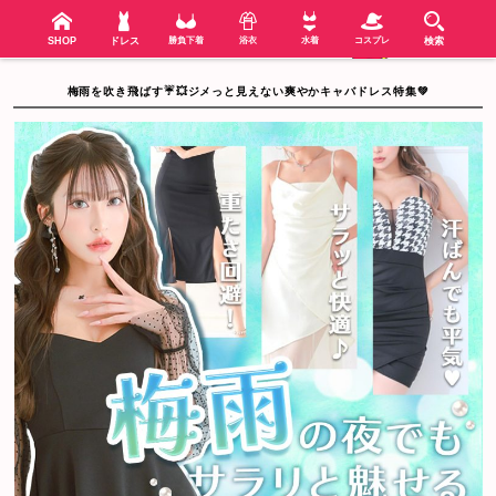
検索
SHOP
menu
SHOP
ドレス
勝負下着
浴衣
水着
コスプレ
検索
梅雨を吹き飛ばす☔💥ジメっと見えない爽やかキャバドレス特集💚