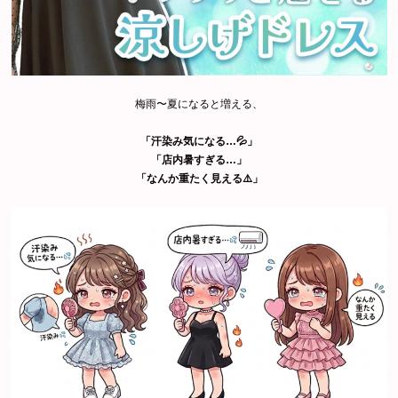
梅雨〜夏になると増える、
「汗染み気になる…💦」
「店内暑すぎる…」
「なんか重たく見える⚠️」