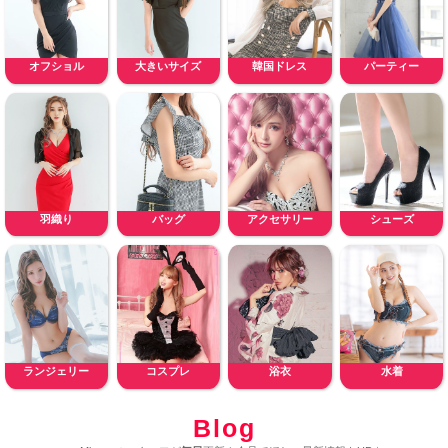
オフショル
大きいサイズ
韓国ドレス
パーティー
羽織り
バッグ
アクセサリー
シューズ
ランジェリー
コスプレ
浴衣
水着
Blog