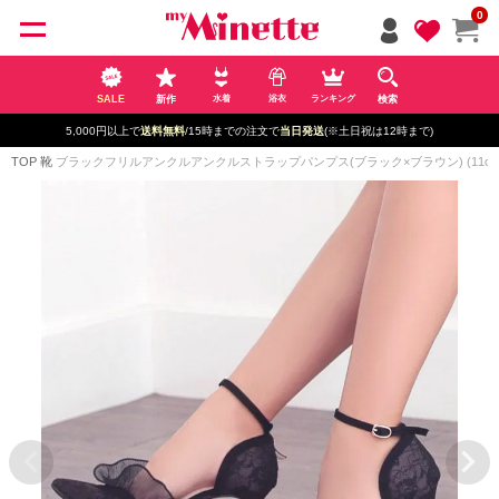
ペー
0
ジト
ップ
へ
SALE
新作
検索
水着
浴衣
ランキング
5,000円以上で
送料無料
/15時までの注文で
当日発送
(※土日祝は12時まで)
TOP
靴
ブラックフリルアンクルアンクルストラップパンプス(ブラック×ブラウン) (11c