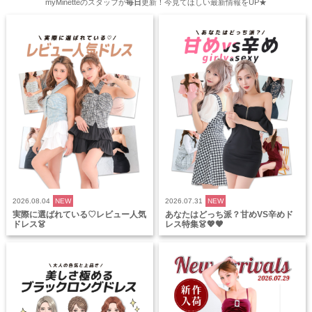
myMinetteのスタッフが
毎日
更新！今見てほしい最新情報をUP★
2026.08.04
NEW
2026.07.31
NEW
実際に選ばれている♡レビュー人気
あなたはどっち派？甘めVS辛めド
ドレス👗
レス特集👗💖🖤