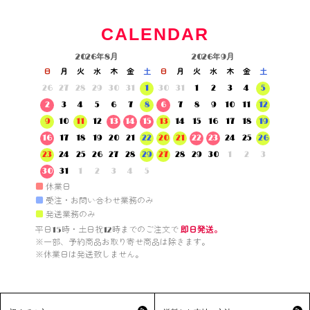
CALENDAR
2026年8月
2026年9月
日
月
火
水
木
金
土
日
月
火
水
木
金
土
26
27
28
29
30
31
1
30
31
1
2
3
4
5
2
3
4
5
6
7
8
6
7
8
9
10
11
12
9
10
11
12
13
14
15
13
14
15
16
17
18
19
16
17
18
19
20
21
22
20
21
22
23
24
25
26
23
24
25
26
27
28
29
27
28
29
30
1
2
3
30
31
1
2
3
4
5
■
休業日
■
受注・お問い合わせ業務のみ
■
発送業務のみ
平日15時・土日祝12時までのご注文で 
即日発送。
※一部、予約商品お取り寄せ商品は除きます。

※休業日は発送致しません。
