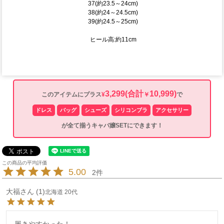
37(約23.5～24cm)
38(約24～24.5cm)
39(約24.5～25cm)
ヒール高:約11cm
3,299
(合計
10,999)
このアイテムにプラス
¥
￥
で
ドレス
バッグ
シューズ
シリコンブラ
アクセサリー
が全て揃うキャバ嬢SETにできます！
5.00
2
大福
1
北海道
20代