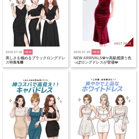
2026.07.30
NEW
2026.07.29
NEW
美しさを極めるブラックロングドレ
NEW ARRIVALS💎✨高級感漂う色
ス特集🐈‍⬛
っぽロングドレスが登場❤️