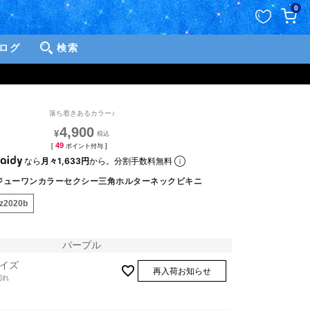
ペー
0
ジト
ップ
ログ
検索
へ
落ち着きあるカラー♪
4,900
¥
49
[
ポイント付与 ]
なら
月々1,633円
から。分割手数料無料
ジューワンカラーセクシー三角ホルターネックビキニ
bz2020b
パープル
イズ
再入荷お知らせ
切れ