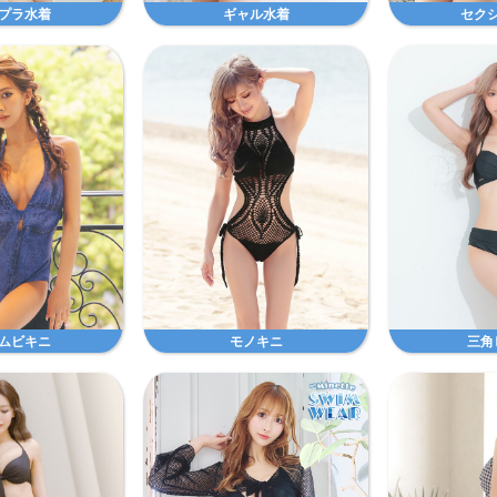
プラ水着
ギャル水着
セク
ムビキニ
モノキニ
三角