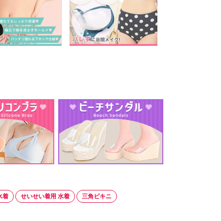
水着
せいせい着用 水着
三角ビキニ