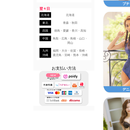
プチ
翌々日
北海道
北海道
東北
青森・秋田
四国
徳島・愛媛・香川・高知
中国
鳥取・広島・島根・山口・
岡山
九州
福岡・大分・佐賀・長崎・
沖縄
鹿児島・宮崎・熊本・沖縄
お支払い方法
デニ