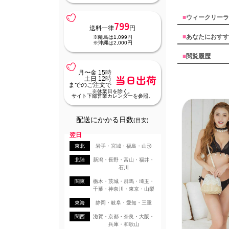
■
ウィークリーラ
799
送料一律
円
■
あなたにおすす
※離島は1,099円
※沖縄は2,000円
■
閲覧履歴
月〜金 15時
当日出荷
土日 12時
までのご注文で
※休業日を除く。
サイト下部営業カレンダーを参照。
配送にかかる日数
(目安)
翌日
東北
岩手・宮城・福島・山形
北陸
新潟・長野・富山・福井・
石川
関東
栃木・茨城・群馬・埼玉・
千葉・神奈川・東京・山梨
東海
静岡・岐阜・愛知・三重
関西
滋賀・京都・奈良・大阪・
兵庫・和歌山