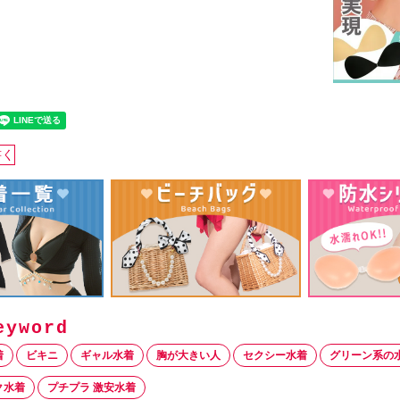
書く
着
ビキニ
ギャル水着
胸が大きい人
セクシー水着
グリーン系の
ク水着
プチプラ 激安水着