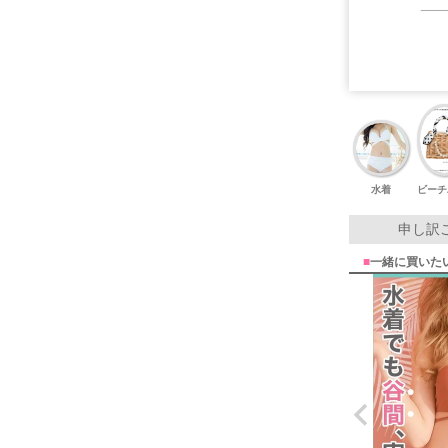
水着
ビーチ
申し訳
■
一緒に買いた