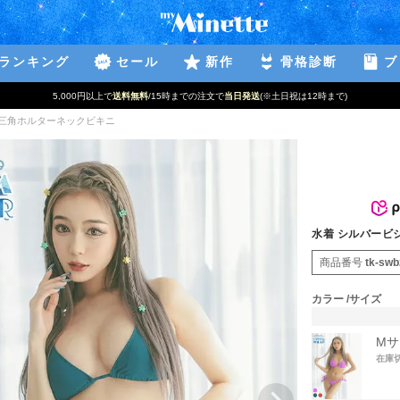
ランキング
セール
新作
骨格診断
ブ
5,000円以上で
送料無料
/15時までの注文で
当日発送
(※土日祝は12時まで)
三角ホルターネックビキニ
水着 シルバービ
商品番号
tk-sw
カラー
サイズ
Mサ
在庫