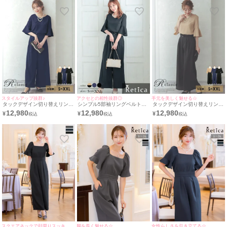
スタイルアップ抜群♪
アクセとの相性抜群◎
手元を美しく魅せる☆
タックデザイン切り替えリング
シンプル5部袖リングベルト付
タックデザイン切り替えリング
ベルト付きワイドパンツツーピ
きタックワイドパンツツーピー
ベルト付きワイドパンツツーピ
12,980
12,980
12,980
¥
¥
¥
ース5部袖ベルスリーブ結婚式
スベルスリーブ結婚式パーティ
ース5部袖ベルスリーブ結婚式
パーティードレス [Retica/レテ
ードレス [Retica/レティカ]
パーティードレス [Retica/レテ
ィカ]
ィカ]
スクエアネックで顔周りスッキリ☆
脚を長く魅せる☆
女性らしさを引き立てる☆