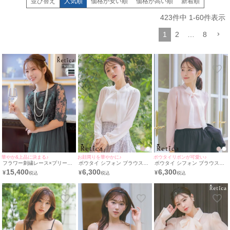
並び替え
人気順
価格が安い順
価格が高い順
新着順
423
件中
1
-
60
件表示
1
2
…
8
華やか&上品に決まる♪
お顔周りを華やかに♪
ボウタイリボンが可愛い♪
フラワー刺繍レース×プリーツ
ボウタイ シフォン ブラウス
ボウタイ シフォン ブラウス
切り替えミモレ丈パーティード
[Retica/レティカ]
[Retica/レティカ]
15,400
6,300
6,300
¥
¥
¥
レス (Sサイズ～3Lサイズ)
[Retica/レティカ]