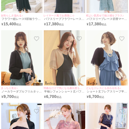
女性らしさ溢れる♪
レイヤード風でお洒落に☆
程よい肌見せで抜け感をプラス♪
フラワー総レース5部袖ラウン
パフスリーブフラワーレース切
パフスリーブレース切替マーメ
ドネックフレアロングスカート
替デザインマーメイドロングス
イドロングスカート結婚式パー
15,400
17,380
17,380
¥
¥
¥
結婚式パーティードレス
カート結婚式パーティードレス
ティードレス [Retica/レティカ]
[Retica/レティカ]
[Retica/レティカ]
きっちり見せ♪
羽織るだけで気になる露出度も軽減♪
どんなドレスにも合わせれる♪
ノーカラーダブルフリルタック
半袖シフォンショート丈パフス
ショート丈フレアスリーブ半袖
ボレロジャケット [Retica/レテ
リーブボレロ [Retica/レティカ]
シフォンボレロ [Retica/レティ
9,700
6,700
6,700
¥
¥
¥
ィカ]
カ]