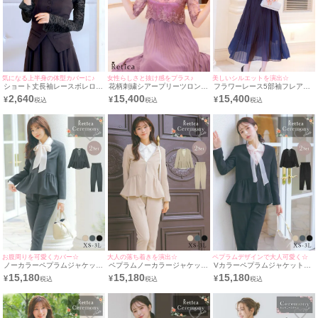
気になる上半身の体型カバーに♪
女性らしさと抜け感をプラス♪
美しいシルエットを演出☆
ショート丈長袖レースボレロカ
花柄刺繍シアープリーツロング
フラワーレース5部袖フレアプ
ーディガン [Retica/レティカ]
スカート結婚式パーティードレ
リーツロングスカート結婚式パ
2,640
15,400
15,400
¥
¥
¥
ス [Retica/レティカ]
ーティードレス [Retica/レティ
カ]
お腹周りを可愛くカバー☆
大人の落ち着きを演出☆
ペプラムデザインで大人可愛く☆
ノーカラーペプラムジャケット
ペプラムノーカラージャケット
Vカラーペプラムジャケット×
×テーパードパンツスタイルセ
×テーパードパンツスタイルセ
テーパードパンツスタイルセッ
15,180
15,180
15,180
¥
¥
¥
ットアップセレモニースーツ
ットアップセレモニースーツ
トアップセレモニースーツ
[Retica/レティカ]
[Retica/レティカ]
[Retica/レティカ]