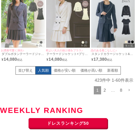
お洒落可愛く演出♪
程よい大人の抜け感をプラス♪
品のある着こなしに♪
ダブルボタンテーラードジャケ
テーラードジャケット×プリー
スタンドカラージャケット&フ
ットプリーツ膝下ワンピースス
ツ膝下ワンピーススタイルセレ
レアワンピースパイピングデザ
14,080
14,080
17,380
¥
¥
¥
タイルワンカラーセレモニース
モニースーツ [Retica/レティカ]
イン膝下ワンピーススタイルセ
ーツ [Retica/レティカ]
レモニースーツ [Retica/レティ
カ]
並び替え
人気順
価格が安い順
価格が高い順
新着順
423
件中
1
-
60
件表示
1
2
…
8
WEEKLLY RANKING
ドレスランキング50