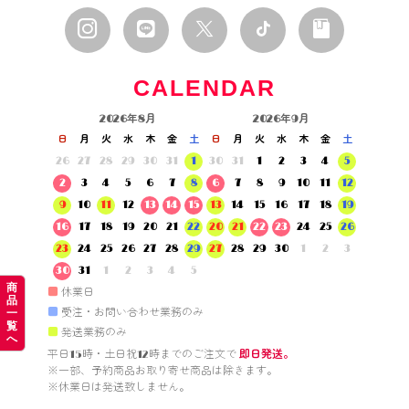
CALENDAR
2026年8月
2026年9月
日
月
火
水
木
金
土
日
月
火
水
木
金
土
26
27
28
29
30
31
1
30
31
1
2
3
4
5
2
3
4
5
6
7
8
6
7
8
9
10
11
12
9
10
11
12
13
14
15
13
14
15
16
17
18
19
16
17
18
19
20
21
22
20
21
22
23
24
25
26
23
24
25
26
27
28
29
27
28
29
30
1
2
3
30
31
1
2
3
4
5
商
■
休業日
品
■
受注・お問い合わせ業務のみ
一
覧
■
発送業務のみ
へ
平日15時・土日祝12時までのご注文で 
即日発送。
※一部、予約商品お取り寄せ商品は除きます。

※休業日は発送致しません。
