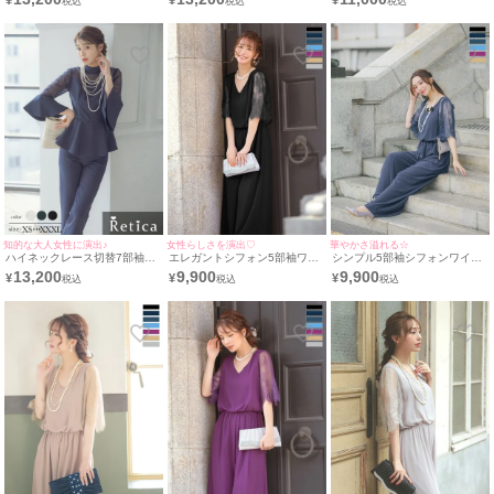
¥
¥
¥
パーティードレス [Retica/レテ
婚式パーティードレス [Retica/
ー結婚式パーティードレス
ィカ]
レティカ]
[Retica/レティカ]
知的な大人女性に演出♪
女性らしさを演出♡
華やかさ溢れる☆
ハイネックレース切替7部袖ペ
エレガントシフォン5部袖ワイ
シンプル5部袖シフォンワイド
プラムトップスクロップドパン
ドパンツフラワー結婚式パーテ
パンツ結婚式パーティードレス
13,200
9,900
9,900
¥
¥
¥
ツ結婚式パーティードレス
ィードレス [Retica/レティカ]
[Retica/レティカ]
[Retica/レティカ]