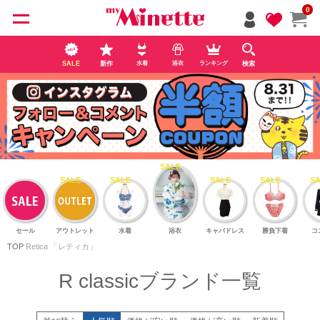
ペー
0
ジト
ップ
へ
SALE
新作
検索
水着
浴衣
ランキング
セール
アウトレット
水着
浴衣
キャバドレス
勝負下着
コ
TOP
Retica 「レティカ」
R classicブランド一覧