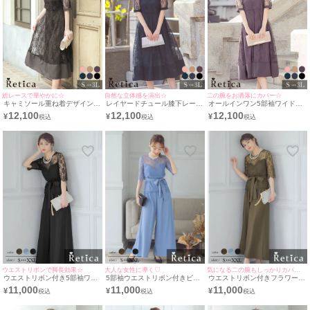
総レースで華やかに☆
自然な立体感を演出☆
二の腕をお洒落にカバー☆
キャミソール重ね着デザイン5
レイヤードチュール膝下レース
オールインワン5部袖ワイドパ
部袖膝下結婚式パーティードレ
5部袖結婚式パーティードレス
ンツ結婚式パーティードレス
12,100
12,100
12,100
¥
¥
¥
ス3点セット [Retica/レティカ]
3点セット [Retica/レティカ]
[Retica/レティカ]
ウエストリボンで脚長効果☆
大人な女性に導く♡
気になる二の腕もしっかりカバー◎
ウエストリボン付き5部袖ワン
5部袖ウエストリボン付きビス
ウエストリボン付きフラワー5
カラーフラワーレースビスチェ
チェ風レーストップスワイドパ
部袖レーストップスワイドパン
11,000
11,000
11,000
¥
¥
¥
風トップスワイドパンツツーピ
ンツツーピース結婚式パーティ
ツツーピース結婚式パーティー
ース結婚式パーティードレス
ードレス [Retica/レティカ]
ドレス [Retica/レティカ]
[Retica/レティカ]