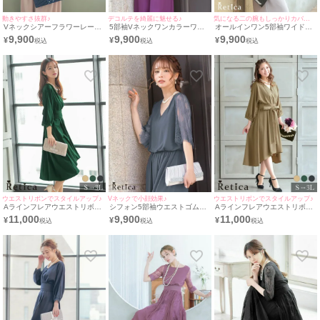
動きやすさ抜群♪
デコルテを綺麗に魅せる♪
気になる二の腕もしっかりカバー◎
Vネックシアーフラワーレース
5部袖Vネックワンカラーワイ
オールインワン5部袖ワイドパ
5部袖オールインワン二の腕カ
ドパンツ二の腕カバー結婚式パ
ンツ結婚式パーティードレス
9,900
9,900
9,900
¥
¥
¥
バー結婚式パーティードレス
ーティードレス [Retica/レティ
[Retica/レティカ]
[Retica/レティカ]
カ]
ウエストリボンでスタイルアップ♪
Vネックで小顔効果♪
ウエストリボンでスタイルアップ♪
Aラインフレアウエストリボン
シフォン5部袖ウエストゴムワ
Aラインフレアウエストリボン
フィッシュテールカジュアルサ
ンカラーパンツ結婚式パーティ
フィッシュテールカジュアルサ
11,000
9,900
11,000
¥
¥
¥
テン膝下二の腕カバースリーブ
ードレス [Retica/レティカ]
テン膝下二の腕カバースリーブ
結婚式パーティードレス
結婚式パーティードレス
[Retica/レティカ]
[Retica/レティカ]