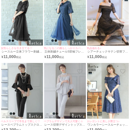
女性らしさを引き立てる♡
気になる二の腕もしっかりカバー◎
気品溢れる♪
シースルー立体フラワー刺繍チ
立体刺繍チュール5部袖フレア
シアーチェックサテン切替フレ
ュール5部袖フレア膝下結婚式
膝下シースルー結婚式パーティ
ア5部袖膝下ワンショルダー結
11,000
11,000
11,000
¥
¥
¥
パーティードレス [Retica/レテ
ードレス [Retica/レティカ]
婚式パーティードレス [Retica/
ィカ]
レティカ]
ベルスリーブで手先まで美しく♡
ペプラムデザインで大人可愛く☆
エレガントに美しさ際立つ♪
レースペプラムトップスクロッ
レース切替デザイントップスク
ワンカラーシースルーチェック
プドパンツベルスリーブ結婚式
ロップドパンツベルスリーブ結
5部袖フレア膝下ワンショルダ
13,200
13,200
11,000