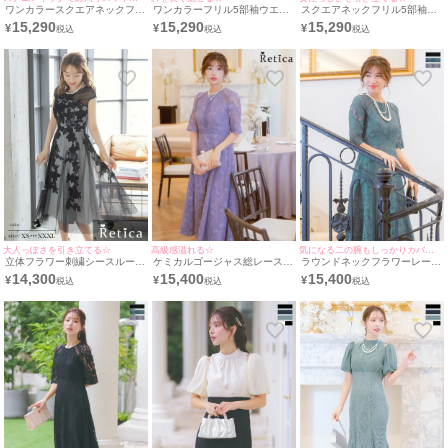
ワンカラースクエアネックフリ
ワンカラーフリル5部袖ウエス
スクエアネックフリル5部袖ワ
ル5部袖ワイドパンツ結婚式パ
ト切替ワイドパンツ結婚式パー
イドパンツ結婚式パーティード
15,290
15,290
15,290
¥
¥
¥
ーティードレス [Retica/レティ
ティードレス [Retica/レティカ]
レス [Retica/レティカ]
カ]
大人っぽさを引き立てる☆
高級感溢れる☆
気になる二の腕もしっかりカバー◎
立体フラワー刺繍シースルー切
ケミカルゴージャス総レース5
ラウンドネックフラワーレース
替チュールフレア膝下結婚式パ
部袖フレアロングスカート結婚
5部袖フレアロングスカート結
14,300
15,400
15,400
¥
¥
¥
ーティードレス [Retica/レティ
式パーティードレス [Retica/レ
婚式パーティードレス [Retica/
カ]
ティカ]
レティカ]