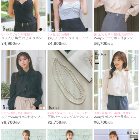
リボンデザインが可愛い♪
ラメ生地がお洒落♪
春にぴったり！着回し力抜群のブラウス◎
ラメ入り 胸元 ねじり リボン
ねじり リボン ラメ キャミソー
2wayシアーリボン付きシンプ
デザイン キャミソール [Retica/
ル [Retica/レティカ]
ルシフォンブラウス [Retica/レ
4,900
4,900
6,700
¥
¥
¥
レティカ]
ティカ]
リボンは取り外し可能◎
3/7再入荷★パーティーシーンにぴったり♪
リボン着脱OK！着回し抜群♥
シアー2wayリボン付きシフォ
三連パールロングネックレス
2wayリボンシアー長袖シフォ
ンブラウス [Retica/レティカ]
[Retica/レティカ]
ンブラウス [Retica/レティカ]
6,700
2,750
6,700
¥
¥
¥