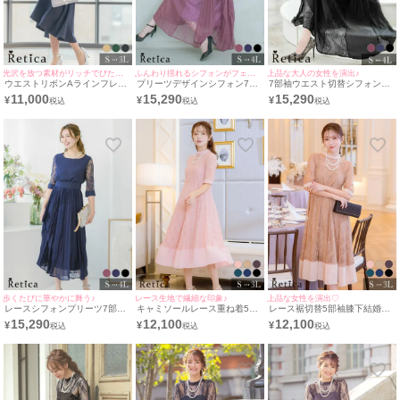
光沢を放つ素材がリッチでびた印象に♪
ふんわり揺れるシフォンがフェミニン♪
上品な大人の女性を演出♪
ウエストリボンAラインフレア
プリーツデザインシフォン7部
7部袖ウエスト切替シフォンプ
フィッシュテールカジュアルサ
袖ロング結婚式パーティードレ
リーツ結婚式パーティードレス
11,000
15,290
15,290
¥
¥
¥
テン膝下二の腕カバースリーブ
ス [Retica/レティカ]
[Retica/レティカ]
結婚式パーティードレス
[Retica/レティカ]
歩くたびに華やかに舞う♪
レース生地で繊細な印象♪
上品な女性を演出♡
レースシフォンプリーツ7部袖
キャミソールレース重ね着5部
レース裾切替5部袖膝下結婚式
結婚式パーティードレス
袖膝下結婚式パーティードレス
パーティードレス3点セット
15,290
12,100
12,100
¥
¥
¥
[Retica/レティカ]
3点セット [Retica/レティカ]
[Retica/レティカ]