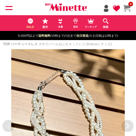
ペー
0
ジト
ップ
へ
SALE
新作
検索
水着
浴衣
ランキング
5,000円以上で
送料無料
/15時までの注文で
当日発送
(※土日祝は12時まで)
TOP
パーティードレス
大中小パールねじれネックレス [Retica/レティカ]