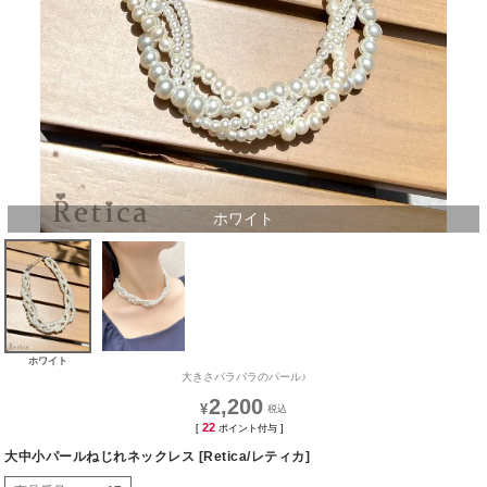
ホワイト
ホワイト
大きさバラバラのパール♪
2,200
¥
22
[
ポイント付与 ]
大中小パールねじれネックレス [Retica/レティカ]