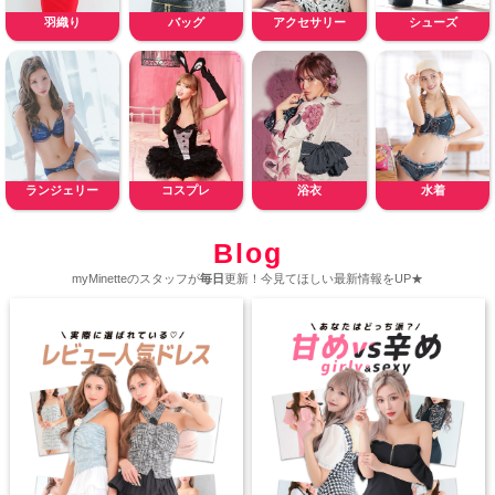
羽織り
バッグ
アクセサリー
シューズ
ランジェリー
コスプレ
浴衣
水着
Blog
myMinetteのスタッフが
毎日
更新！今見てほしい最新情報をUP★