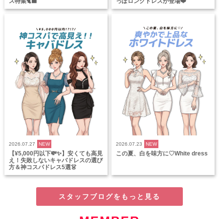
ス特集🐈‍⬛
っぽロングドレスが登場❤️
2026.07.27
NEW
2026.07.23
NEW
【¥5,000円以下💸✨】安くても高見
この夏、白を味方に♡White dress
え！失敗しないキャバドレスの選び
方＆神コスパドレス5選👗
スタッフブログをもっと見る