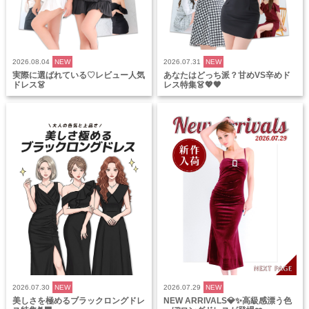
2026.08.04
NEW
2026.07.31
NEW
実際に選ばれている♡レビュー人気
あなたはどっち派？甘めVS辛めド
ドレス👗
レス特集👗💖🖤
2026.07.30
NEW
2026.07.29
NEW
美しさを極めるブラックロングドレ
NEW ARRIVALS💎✨高級感漂う色