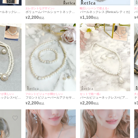
エレガントなデザイン♪
幅広いシーンで使える♪
カ
ールネックレス
ボリュームパールショートネックレ
パールネックレス [Retica/レティカ]
パ
ス [Retica/レティカ]
ー
2,200
1,100
¥
¥
¥
[
ーが美しい♪
フロントビジューが輝かしい♪
セットで統一感♪
大
ネックレス×ピア
フロントビジューパールアクセサリ
パールビジューネックレス×ピアス
ナ
ット [ネックレ
ー3点セット [ネックレス＋ピアス
アクセサリー2点セット [ネックレス
シ
2,200
2,200
¥
¥
¥
/レティカ]
+ブレスレット] [Retica/レティカ]
＋ピアス] [Retica/レティカ]