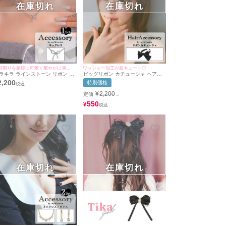
在庫切れ
在庫切れ
お顔周りを格段に可愛く華やかに演出♡
ワッシャー加工が超キュート♡
ラキラ ラインストーン リボン ア
ビッグリボン カチューシャ ヘアア
セサリー ネックレス
クセサリー
2,200
特別価格
¥
2,200
定価
→
550
¥
在庫切れ
在庫切れ