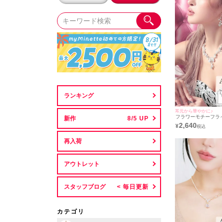
ランキング
耳元から華やかに♪
フラワーモチーフラ
新作
ースデーアクセサリー
2,640
¥
ースデーネックレス
アス]
再入荷
アウトレット
スタッフブログ
カテゴリ