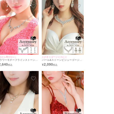
元から華やかに♪
とびきりゴージャスに☆
ラワーモチーフラインストーンバ
パール&ストーンビジューゴージャ
スデーアクセサリー2点セット [バ
スバースデーアクセサリー2点セッ
2,640
2,090
¥
スデーネックレス＋イヤリング]
ト [バースデーネックレス＋イヤリ
ングorバースデーピアス]