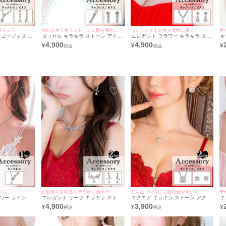
ザイン♡
揺れるキラキラストーンに目を奪われる☆
ワンランク上の大人女性に導く♪
星
 ゴージャス ス
タッセル キラキラ ストーン アクセ
エレガント フラワー キラキラ スト
キ
2点セット [ネ
サリー 2点セット [ネックレス＋ピ
ーン アクセサリー 2点セット [ネッ
ア
4,900
4,900
¥
¥
¥
アス]
クレス＋ピアス]
周りに♡
お顔周りを明るく華やかに演出☆
どんなドレスにも合わせやすい☆
華
ワー ラインス
エレガント リーフ キラキラ ストー
スクエア キラキラ ストーン アクセ
キ
 ネックレス
ン アクセサリー 2点セット [ネック
サリー 2点セット [ネックレス＋ピ
ア
4,900
3,900
¥
¥
¥
レス＋ピアス]
アス]