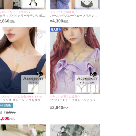
レガントなビッグリボン♥
クラシカルな雰囲気に♪
カラップバイカラーサテンリボン
パール×ビジューウェーブリボンカ
チューシャバースデーヘアバース
チューシャバースデーヘアバースデ
2,860
4,300
¥
ーアクセサリー
ーアクセサリー
ンプルなドレスにも合わせやすい☆
イヤリング派さん必見☆
ージャス ストーン アクセサリー
フラワーモチーフストーンビジュー
ックレス
バースデーアクセサリー2点セット
特別価格
2,640
[バースデーネックレス＋イヤリン
¥
グ]
¥
2,860
価
→
1,000