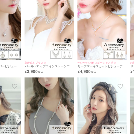
高級感をプラス☆
使いやすい!程よゴージャス感☆
お
バービジューア
パールドロップラインストーンゴー
リーフマーキスカットビジューアク
リ
 [ネックレス＋
ジャスバースデーアクセサリー2点
セサリー2点セット [ネックレス＋ピ
ー
3,900
4,900
¥
¥
¥
セット [バースデーネックレス＋バ
アス]
ースデーピアス]