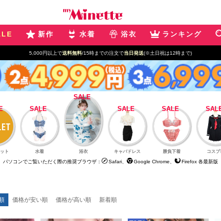
ALE
新作
水着
浴衣
ランキング
新規登録で最大
2500円OFF!
ット
水着
浴衣
キャバドレス
勝負下着
コスプ
パソコンでご覧いただく際の推奨ブラウザ：
Safari、
Google Chrome、
Firefox 各最新版
順
価格が安い順
価格が高い順
新着順