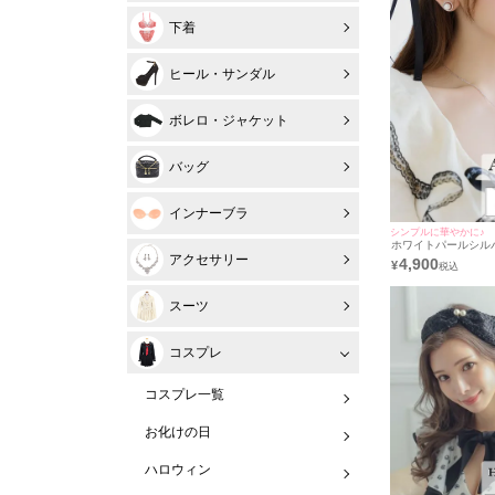
下着
ヒール・サンダル
ボレロ・ジャケット
バッグ
インナーブラ
シンプルに華やかに♪
ホワイトパールシル
クセサリー2点セット
アクセサリー
4,900
¥
ピアス]
スーツ
コスプレ
コスプレ一覧
お化けの日
ハロウィン