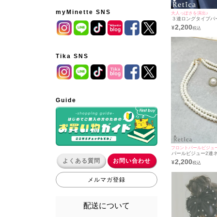
myMinette SNS
大人っぽさを演出♪
３連ロングタイプパ
[Retica/レティカ]
2,200
¥
Tika SNS
Guide
フロントパールビジュ
パールビジュー2連
スアクセサリー2点セ
よくある質問
お問い合わせ
2,200
¥
ス＋ピアス] [Retica
メルマガ登録
配送について