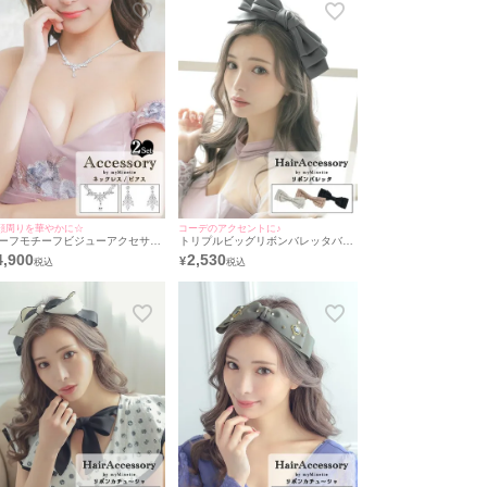
顔周りを華やかに☆
コーデのアクセントに♪
ーフモチーフビジューアクセサリ
トリプルビッグリボンバレッタバー
2点セット [ネックレス＋ピアス]
スデーヘアバースデーアクセサリー
4,900
2,530
¥