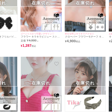
切れ
在庫切れ
在庫切れ
♥
ゴージャスかつ可愛いデザイン♡
幸せを呼ぶキラキラアクセ☆
きフリルパイピ
フラワー キラキラビジュー ストー
クローバー フラワーモチーフ キラ
キ
バースデーヘア
ン アクセサリー 2点セット [ネック
キラビジュー アクセサリー 2点セッ
ク
¥
4,900
4,900
定価
→
¥
¥
リー
レス＋ピアス]
ト [ネックレス＋ピアス]
1,287
¥
切れ
在庫切れ
在庫切れ