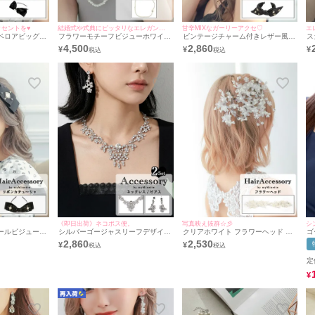
クセントを♥
結婚式や式典にピッタリなエレガントアクセ♪
甘辛MIXなガーリーアクセ♡
エ
ベロアビッグリ
フラワーモチーフビジューホワイト
ビンテージチャーム付きレザー風キ
ス
ースデーヘアバ
パールロングバースデーネックレス
ルティングリボンカチューシャバー
カ
4,500
2,860
¥
¥
¥
ー
スデーヘアバースデーアクセサリー
デ
♥
《即日出荷》ネコポス便。
写真映え抜群☆彡
シ
ールビジュー付
シルバーゴージャスリーフデザイン
クリアホワイト フラワーヘッド バ
ゴ
スデーヘアバー
バースデーアクセサリー2点セット
ースデー アクセサリー
ネ
2,860
2,530
¥
¥
[バースデーネックレス＋バースデ
ーピアス]
定
¥