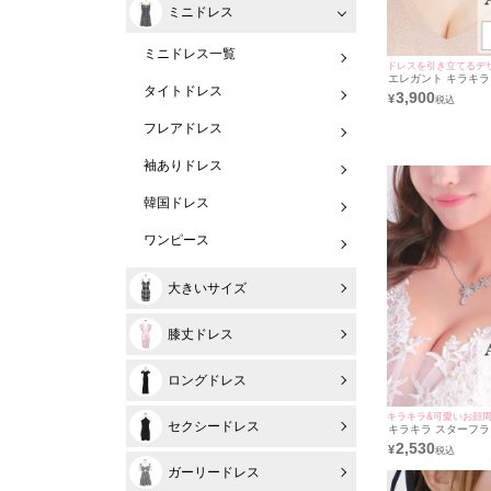
ミニドレス
ミニドレス一覧
ドレスを引き立てるデ
エレガント キラキラ
タイトドレス
トーン アクセサリー 
3,900
¥
ックレス＋ピアス]
フレアドレス
袖ありドレス
韓国ドレス
ワンピース
大きいサイズ
膝丈ドレス
ロングドレス
キラキラ&可愛いお顔
セクシードレス
キラキラ スターフラ
トーン アクセサリー
2,530
¥
ガーリードレス