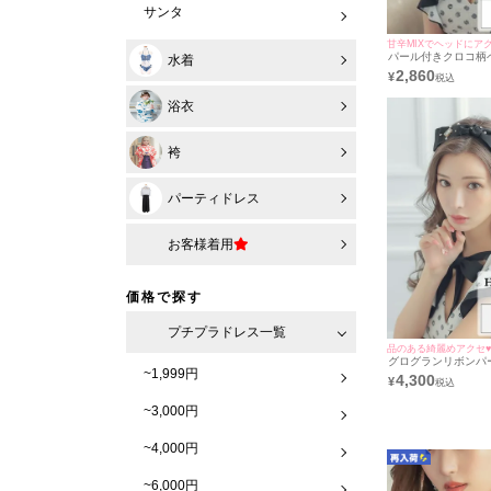
サンタ
甘辛MIXでヘッドにア
パール付きクロコ柄
水着
ボンカチューシャバ
2,860
¥
ースデーアクセサリ
浴衣
袴
パーティドレス
お客様着用
価格で探す
プチプラドレス一覧
品のある綺麗めアクセ
グログランリボンパ
~1,999円
きカチューシャバー
4,300
¥
スデーアクセサリー
~3,000円
~4,000円
~6,000円