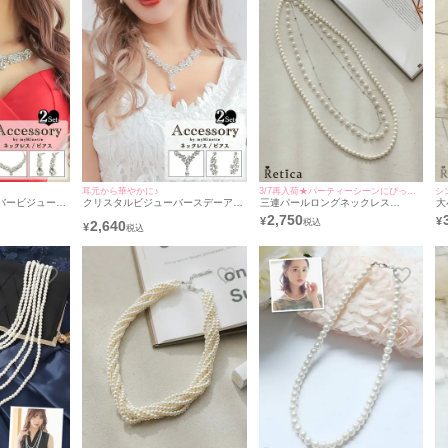
耳元から華やかに♪
3/7再入荷★パーティーシーンにぴったり♪
シ
バービジューバ
クリスタルビジューバースデーアク
三連パールロングネックレス
大
2点セット [バ
セサリー2点セット [バースデーネッ
[Retica/レティカ]
[
2,750
¥
¥
2,640
＋バースデーピ
クレス＋バースデーピアス]
¥