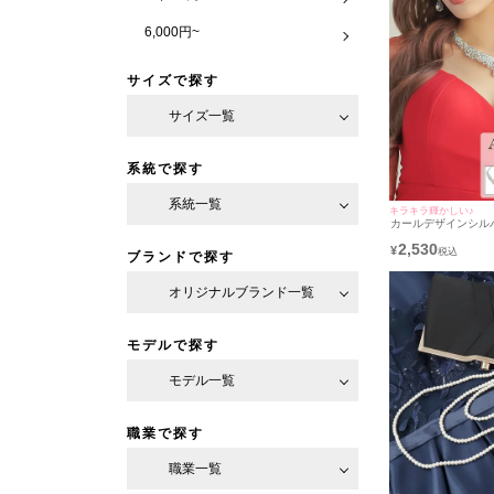
6,000円~
サイズで探す
サイズ一覧
系統で探す
系統一覧
キラキラ輝かしい♪
カールデザインシル
ースデーアクセサリー
2,530
ースデーネックレス
¥
ブランドで探す
アス]
オリジナルブランド一覧
モデルで探す
モデル一覧
職業で探す
職業一覧