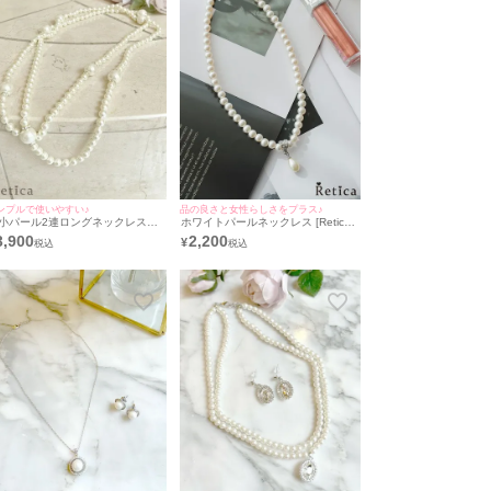
ンプルで使いやすい♪
品の良さと女性らしさをプラス♪
小パール2連ロングネックレス
ホワイトパールネックレス [Retica/
Retica/レティカ]
レティカ]
3,900
2,200
¥