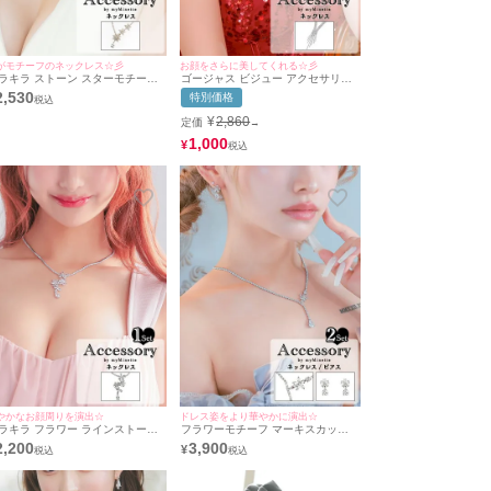
がモチーフのネックレス☆彡
お顔をさらに美してくれる☆彡
ラキラ ストーン スターモチーフ
ゴージャス ビジュー アクセサリー
クセサリー ネックレス
ネックレス
2,530
特別価格
¥
2,860
定価
→
1,000
¥
やかなお顔周りを演出☆
ドレス姿をより華やかに演出☆
ラキラ フラワー ラインストーン
フラワーモチーフ マーキスカット
クセサリー ネックレス
キラキラビジュー アクセサリー 2点
2,200
3,900
¥
セット [ネックレス＋ピアス]