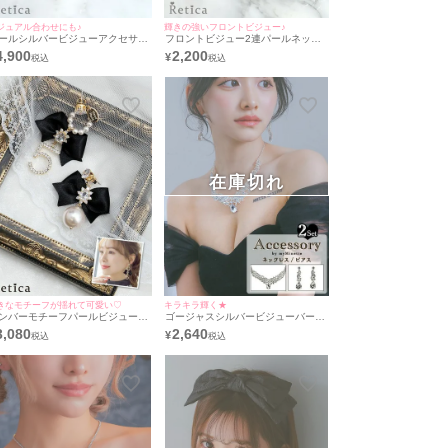
ジュアル合わせにも♪
輝きの強いフロントビジュー♪
ールシルバービジューアクセサリ
フロントビジュー2連パールネック
2点セット [ネックレス＋ピアス]
レス×ピアスアクセサリー2点セット
4,900
2,200
¥
Retica/レティカ]
[ネックレス＋ピアス] [Retica/レテ
ィカ]
在庫切れ
きなモチーフが揺れて可愛い♡
キラキラ輝く★
ンバーモチーフパールビジューア
ゴージャスシルバービジューバース
メリボンピアスアクセサリー
デーアクセサリー2点セット [バース
3,080
2,640
¥
デーネックレス＋バースデーピア
ス]