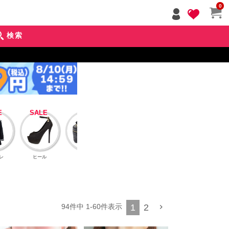
ペー
0
ジト
ップ
検索
へ
レ
ヒール
バッグ
アクセサリー
インナーブラ
アウタ
1
2
94
件中
1
-
60
件表示