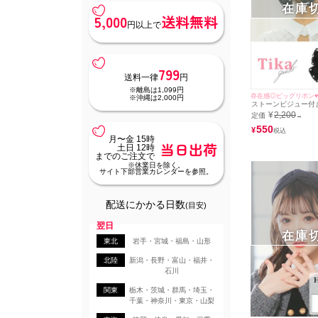
在庫
5,000
送料無料
円以上で
799
送料一律
円
※離島は1,099円
存在感◎ビッグリボン
※沖縄は2,000円
ストーンビジュー付
ングリボンバレッタ
¥
2,200
定価
→
バースデーアクセサ
550
¥
月〜金 15時
当日出荷
土日 12時
までのご注文で
※休業日を除く。
サイト下部営業カレンダーを参照。
配送にかかる日数
(目安)
翌日
在庫
東北
岩手・宮城・福島・山形
北陸
新潟・長野・富山・福井・
石川
関東
栃木・茨城・群馬・埼玉・
千葉・神奈川・東京・山梨