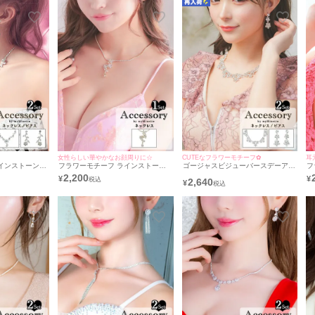
女性らしい華やかなお顔周りに☆
CUTEなフラワーモチーフ✿
耳
インストーンバ
フラワーモチーフ ラインストーン
ゴージャスビジューバースデーアク
フ
2点セット [バ
アクセサリー ネックレス
セサリー2点セット [バースデーネッ
ー
2,200
¥
¥
2,640
＋バースデーピ
クレス＋バースデーピアス]
ー
¥