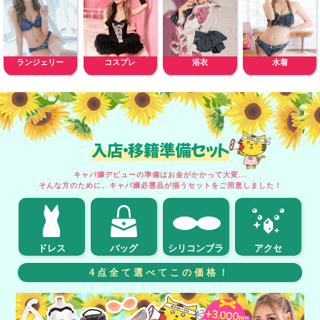
ランジェリー
コスプレ
浴衣
水着
入店・移籍準備セット
キャバ嬢デビューの準備はお金がかかって大変...
そんな方のために、キャバ嬢必需品が揃うセットをご用意しました！
ドレス
バッグ
シリコンブラ
アクセ
4点全て選べてこの価格！