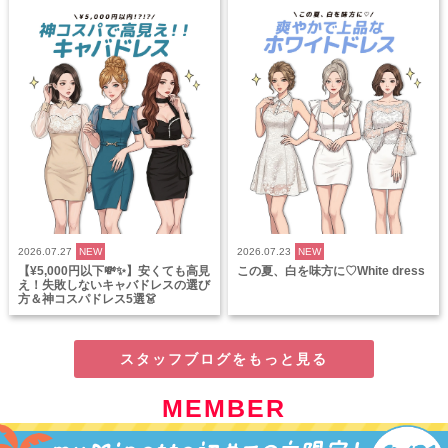
2026.07.27
NEW
2026.07.23
NEW
【¥5,000円以下💸✨】安くても高見
この夏、白を味方に♡White dress
え！失敗しないキャバドレスの選び
方＆神コスパドレス5選👗
スタッフブログをもっと見る
MEMBER