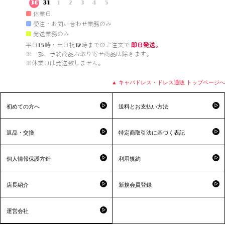
30
31
1
2
3
4
5
■
休業日
■
受注・お問い合わせ業務のみ
■
発送業務のみ
平日15時・土日祝12時までのご注文で 
即日発送。
※一部、予約商品お取り寄せ商品は除きます。

※休業日は発送致しません。

▲ キャバドレス・ドレス通販 トップページへ
初めての方へ
送料とお支払い方法
返品・交換
特定商取引法に基づく表記
個人情報保護方針
利用規約
店長紹介
新規会員登録
運営会社