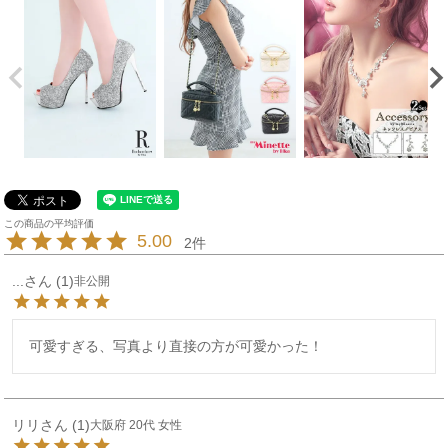
5.00
2
...
1
非公開
可愛すぎる、写真より直接の方が可愛かった！
リリ
1
大阪府
20代
女性