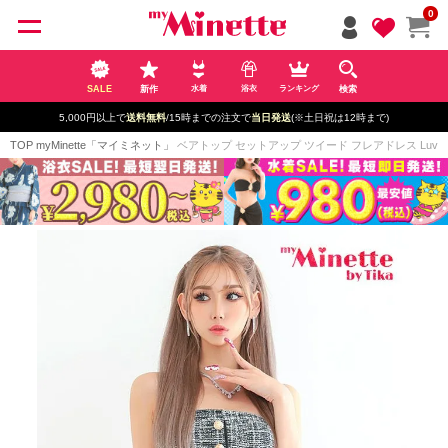
ペー
0
ジト
ップ
へ
SALE
新作
検索
水着
浴衣
ランキング
5,000円以上で
送料無料
/15時までの注文で
当日発送
(※土日祝は12時まで)
TOP
myMinette「マイミネット」
ベアトップ セットアップ ツイード フレアドレス Luvique