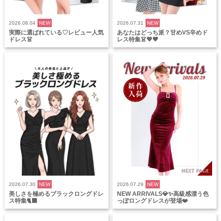
2026.08.04
NEW
2026.07.31
NEW
実際に選ばれている♡レビュー人気
あなたはどっち派？甘めVS辛めド
ドレス👗
レス特集👗💖🖤
2026.07.30
NEW
2026.07.29
NEW
美しさを極めるブラックロングドレ
NEW ARRIVALS💎✨高級感漂う色
ス特集🐈‍⬛
っぽロングドレスが登場❤️