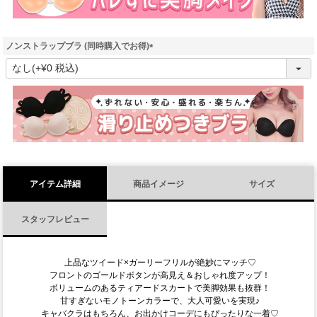
ノンストラップブラ (同時購入でお得)
(
必
須
)
アイテム詳細
商品イメージ
サイズ
スタッフレビュー
上品なツイード×ガーリーフリルが絶妙にマッチ♡
フロントのゴールドボタンが高見え＆おしゃれ度アップ！
ボリュームのあるティアードスカートで美脚効果も抜群！
甘すぎないモノトーンカラーで、大人可愛いを実現♪
キャバクラはもちろん、お出かけコーデにもぴったりな一着♡