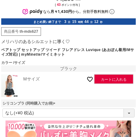
43
[
ポイント付与 ]
なら
月々1,430円
から。分割手数料無料
3
15
44
11
まとめ買い終了まで
日
時間
分
秒
商品番号
th-mds627
メリハリのあるシルエットに導く♡
ベアトップ セットアップ ツイード フレアドレス Luvique (あおぽん着用/Mサ
イズ対応) | myMinette/マイミネット
カラー
サイズ
ブラック
Mサイズ
カートに入れる
シリコンブラ (同時購入でお得)
(
必
須
)