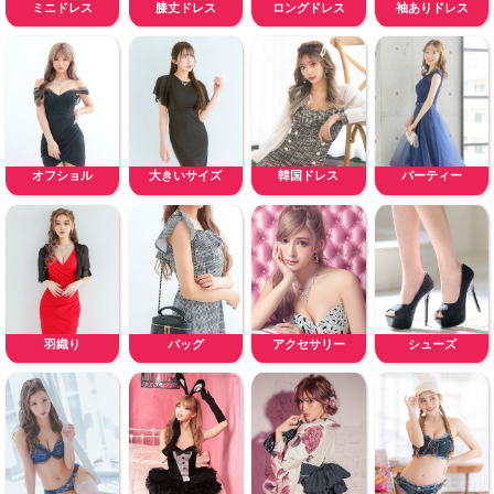
ミニドレス
膝丈ドレス
ロングドレス
袖ありドレス
オフショル
大きいサイズ
韓国ドレス
パーティー
羽織り
バッグ
アクセサリー
シューズ