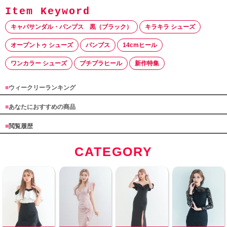
キャバサンダル・パンプス 黒（ブラック）
キラキラ シューズ
オープントゥ シューズ
パンプス
14cmヒール
ワンカラー シューズ
プチプラヒール
新作特集
■
ウィークリーランキング
■
あなたにおすすめの商品
■
閲覧履歴
CATEGORY