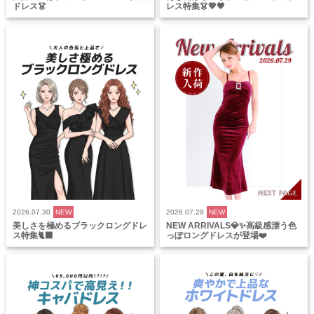
ドレス👗
レス特集👗💖🖤
2026.07.30
NEW
2026.07.29
NEW
美しさを極めるブラックロングドレ
NEW ARRIVALS💎✨高級感漂う色
ス特集🐈‍⬛
っぽロングドレスが登場❤️