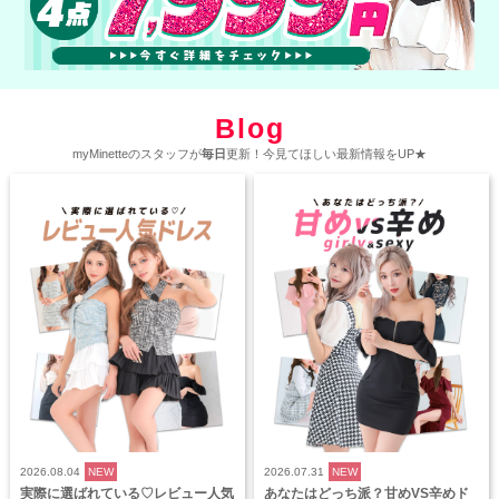
Blog
myMinetteのスタッフが
毎日
更新！今見てほしい最新情報をUP★
2026.08.04
NEW
2026.07.31
NEW
実際に選ばれている♡レビュー人気
あなたはどっち派？甘めVS辛めド