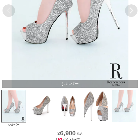
シルバー
シルバー
6,900
¥
69
[
ポイント付与 ]