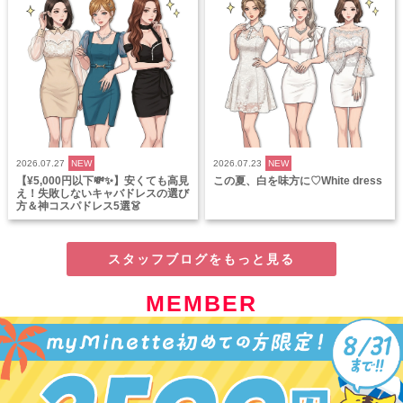
2026.07.27
NEW
2026.07.23
NEW
【¥5,000円以下💸✨】安くても高見
この夏、白を味方に♡White dress
え！失敗しないキャバドレスの選び
方＆神コスパドレス5選👗
スタッフブログをもっと見る
MEMBER