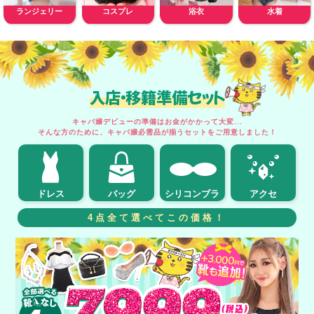
ランジェリー
コスプレ
浴衣
水着
入店・移籍準備セット
キャバ嬢デビューの準備はお金がかかって大変...
そんな方のために、キャバ嬢必需品が揃うセットをご用意しました！
ドレス
バッグ
シリコンブラ
アクセ
4点全て選べてこの価格！