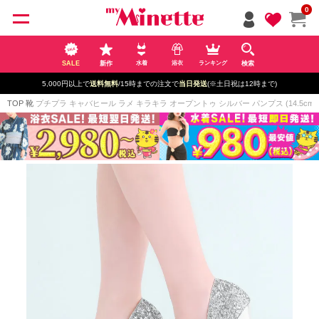
ペー
0
ジト
ップ
へ
SALE
新作
検索
水着
浴衣
ランキング
5,000円以上で
送料無料
/15時までの注文で
当日発送
(※土日祝は12時まで)
TOP
靴
プチプラ キャバヒール ラメ キラキラ オープントゥ シルバー パンプス (14.5cmヒール/