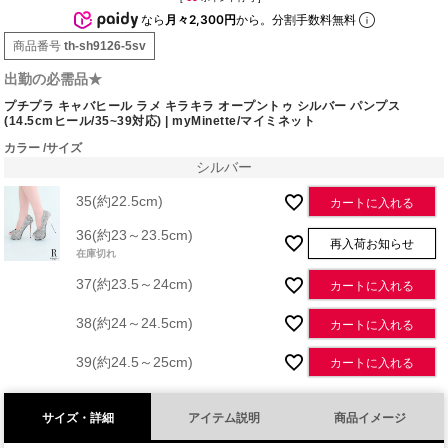
なら
月々2,300円
から。分割手数料無料
商品番号
th-sh9126-5sv
出勤の必需品★
プチプラ キャバヒール ラメ キラキラ オープントゥ シルバー パンプス
(14.5cmヒール/35~39対応) | myMinette/マイミネット
カラー
サイズ
シルバー
35(約22.5cm)
カートに入れる
36(約23～23.5cm)
再入荷お知らせ
在庫切れ
37(約23.5～24cm)
カートに入れる
38(約24～24.5cm)
カートに入れる
39(約24.5～25cm)
カートに入れる
サイズ・詳細
アイテム説明
商品イメージ