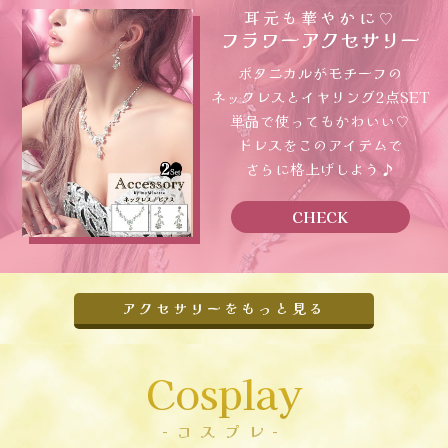
耳元も華やかに♡
フラワーアクセサリー
ボタニカルがモチーフの
ネックレスとイヤリング2点SET
単品で使ってもかわいい♡
ドレスをこのアイテムで
さらに格上げしよう♪
CHECK
アクセサリーをもっと見る
Cosplay
-コスプレ-