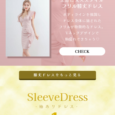
上品に大人スタイル
フリル膝丈ドレス
ボディラインを強調し
ドレス全体に施された
フリルが特徴的なドレス。
Vネックデザインで
胸盛れできちゃう♡
CHECK
膝丈ドレスをもっと見る
SleeveDress
-袖ありドレス-