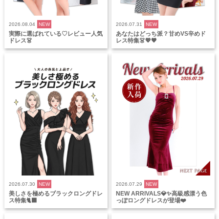
2026.08.04
NEW
2026.07.31
NEW
実際に選ばれている♡レビュー人気
あなたはどっち派？甘めVS辛めド
ドレス👗
レス特集👗💖🖤
2026.07.30
NEW
2026.07.29
NEW
美しさを極めるブラックロングドレ
NEW ARRIVALS💎✨高級感漂う色
ス特集🐈‍⬛
っぽロングドレスが登場❤️