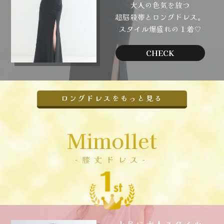
大人の色気を放つ
超脳殺帯とロングドレス。
スタイル爆盛れの１着♡
CHECK
ロングドレスをもっと見る
Mimollet
-膝丈ドレス-