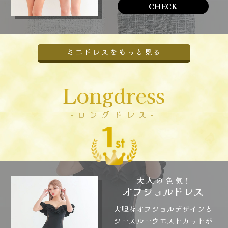
CHECK
ミニドレスをもっと見る
Longdress
-ロングドレス-
大人の色気!
オフショルドレス
大胆なオフショルデザインと
シースルーウエストカットが