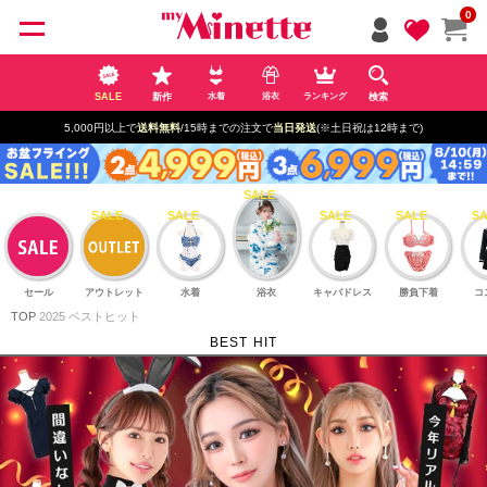
ペー
0
ジト
ップ
へ
SALE
新作
検索
水着
浴衣
ランキング
5,000円以上で
送料無料
/15時までの注文で
当日発送
(※土日祝は12時まで)
セール
アウトレット
水着
浴衣
キャバドレス
勝負下着
コ
TOP
2025 ベストヒット
BEST HIT