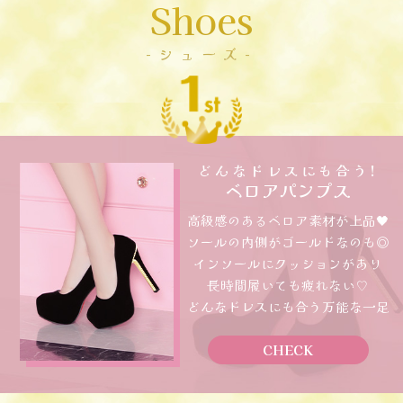
Shoes
-シューズ-
どんなドレスにも合う!
ベロアパンプス
高級感のあるベロア素材が上品🖤
ソールの内側がゴールドなのも◎
インソールにクッションがあり
長時間履いても疲れない♡
どんなドレスにも合う万能な一足
CHECK