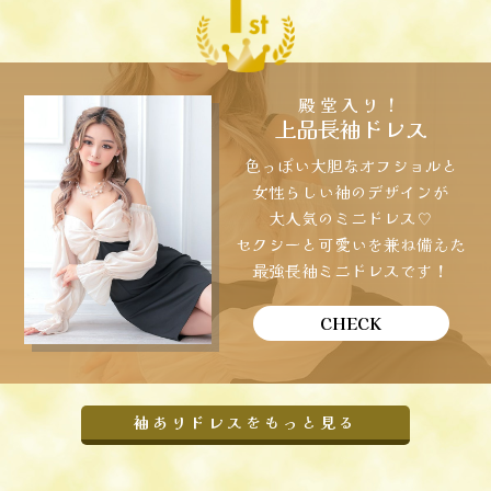
殿堂入り！
上品長袖ドレス
色っぽい大胆なオフショルと
女性らしい袖のデザインが
大人気のミニドレス♡
セクシーと可愛いを兼ね備えた
最強長袖ミニドレスです！
CHECK
袖ありドレスをもっと見る