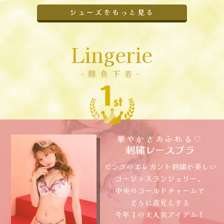
シューズをもっと見る
Lingerie
-勝負下着-
華やかさあふれる♡
刺繍レースブラ
ピンクのエレガント刺繍が美しい
ゴージャスランジェリー。
中央のゴールドチャームで
さらに高見えする
今年１の大人気アイテム！