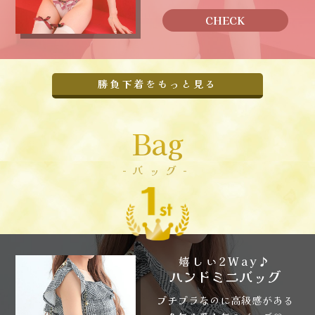
CHECK
勝負下着をもっと見る
Bag
-バッグ-
嬉しい2Way♪
ハンドミニバッグ
プチプラなのに高級感がある