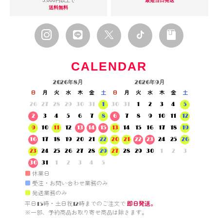
5,000円以上で
最短当日発送
送料無料
CALENDAR
2026年8月
2026年9月
日
月
火
水
木
金
土
日
月
火
水
木
金
土
26
27
28
29
30
31
1
30
31
1
2
3
4
5
2
3
4
5
6
7
8
6
7
8
9
10
11
12
9
10
11
12
13
14
15
13
14
15
16
17
18
19
16
17
18
19
20
21
22
20
21
22
23
24
25
26
23
24
25
26
27
28
29
27
28
29
30
1
2
3
30
31
1
2
3
4
5
■
休業日
■
受注・お問い合わせ業務のみ
■
発送業務のみ
平日15時・土日祝12時までのご注文で 
即日発送。
※一部、予約商品お取り寄せ商品は除きます。
