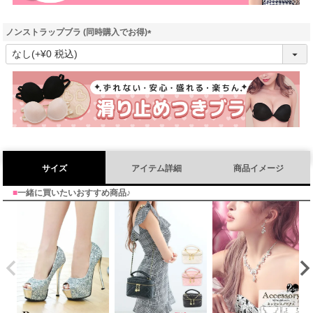
ノンストラップブラ (同時購入でお得)
(
必
須
)
サイズ
アイテム詳細
商品イメージ
■
一緒に買いたいおすすめ商品♪