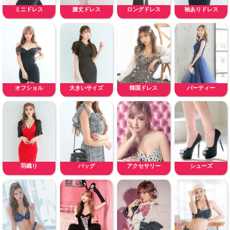
ミニドレス
膝丈ドレス
ロングドレス
袖ありドレス
オフショル
大きいサイズ
韓国ドレス
パーティー
羽織り
バッグ
アクセサリー
シューズ