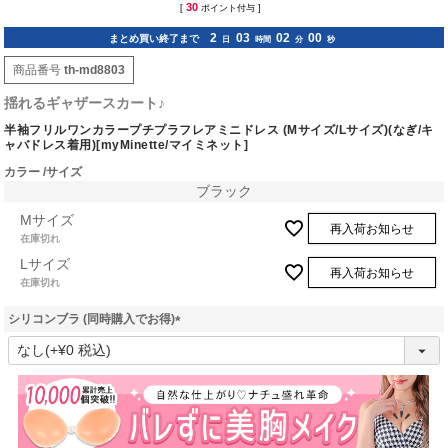
30
[
ポイント付与 ]
2
03
02
00
まとめ買い終了まで
日
時間
分
秒
商品番号
th-md8803
揺れるギャザースカート♪
半袖フリルワンカラープチプラフレアミニドレス (Mサイズ/Lサイズ)(なぎ/キ
ャバドレス着用)[myMinette/マイミネット]
カラー
サイズ
ブラック
Mサイズ
再入荷お知らせ
在庫切れ
Lサイズ
再入荷お知らせ
在庫切れ
シリコンブラ (同時購入でお得)
(
必
須
)