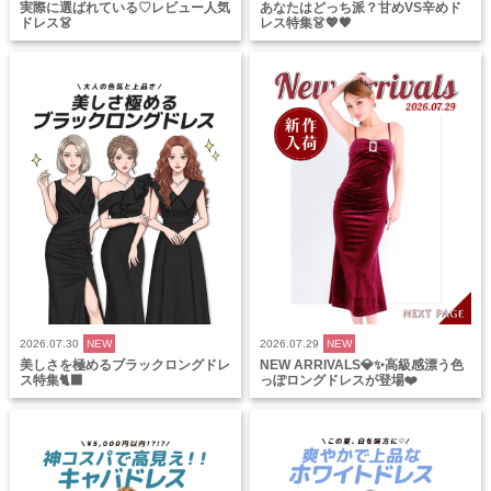
実際に選ばれている♡レビュー人気
あなたはどっち派？甘めVS辛めド
ドレス👗
レス特集👗💖🖤
2026.07.30
NEW
2026.07.29
NEW
美しさを極めるブラックロングドレ
NEW ARRIVALS💎✨高級感漂う色
ス特集🐈‍⬛
っぽロングドレスが登場❤️