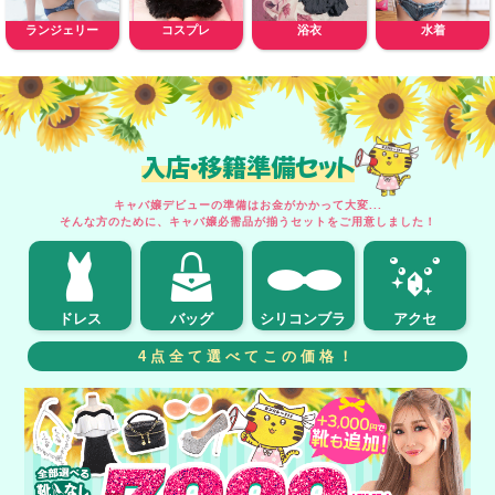
ランジェリー
コスプレ
浴衣
水着
入店・移籍準備セット
キャバ嬢デビューの準備はお金がかかって大変...
そんな方のために、キャバ嬢必需品が揃うセットをご用意しました！
ドレス
バッグ
シリコンブラ
アクセ
4点全て選べてこの価格！