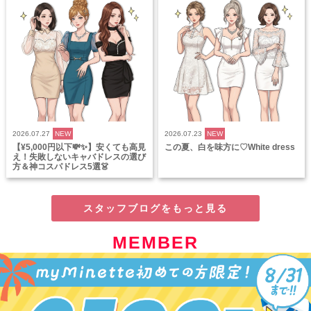
2026.07.27
NEW
2026.07.23
NEW
【¥5,000円以下💸✨】安くても高見
この夏、白を味方に♡White dress
え！失敗しないキャバドレスの選び
方＆神コスパドレス5選👗
スタッフブログをもっと見る
MEMBER