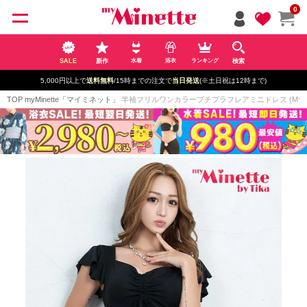
ペー
0
ジト
ップ
へ
SALE
新作
検索
水着
浴衣
ランキング
新規登録で最大
2500円OFF!
TOP
myMinette「マイミネット」
半袖フリルワンカラープチプラフレアミニドレス (Mサイズ/L