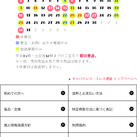
2
3
4
5
6
7
8
6
7
8
9
10
11
12
9
10
11
12
13
14
15
13
14
15
16
17
18
19
16
17
18
19
20
21
22
20
21
22
23
24
25
26
23
24
25
26
27
28
29
27
28
29
30
1
2
3
30
31
1
2
3
4
5
■
休業日
■
受注・お問い合わせ業務のみ
■
発送業務のみ
平日15時・土日祝12時までのご注文で 
即日発送。
※一部、予約商品お取り寄せ商品は除きます。

※休業日は発送致しません。

▲ キャバドレス・ドレス通販 トップページへ
初めての方へ
送料とお支払い方法
返品・交換
特定商取引法に基づく表記
個人情報保護方針
利用規約