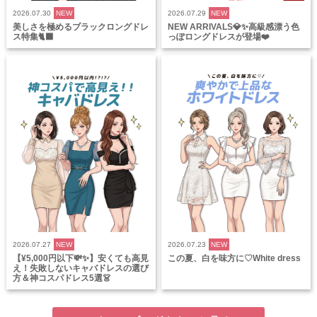
2026.07.30
NEW
2026.07.29
NEW
美しさを極めるブラックロングドレ
NEW ARRIVALS💎✨高級感漂う色
ス特集🐈‍⬛
っぽロングドレスが登場❤️
2026.07.27
NEW
2026.07.23
NEW
【¥5,000円以下💸✨】安くても高見
この夏、白を味方に♡White dress
え！失敗しないキャバドレスの選び
方＆神コスパドレス5選👗