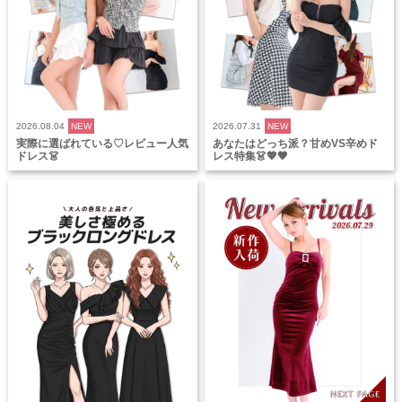
2026.08.04
NEW
2026.07.31
NEW
実際に選ばれている♡レビュー人気
あなたはどっち派？甘めVS辛めド
ドレス👗
レス特集👗💖🖤