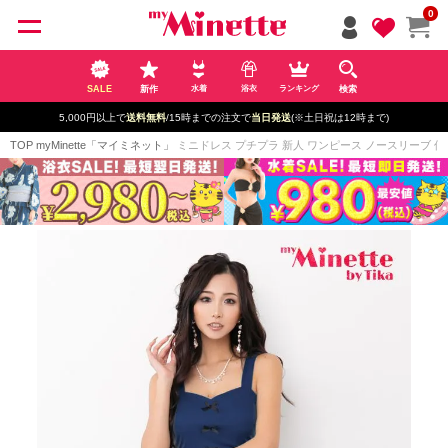
ペー
0
ジト
ップ
へ
SALE
新作
検索
水着
浴衣
ランキング
5,000円以上で
送料無料
/15時までの注文で
当日発送
(※土日祝は12時まで)
TOP
myMinette「マイミネット」
ミニドレス プチプラ 新人 ワンピース ノースリーブ 低身長