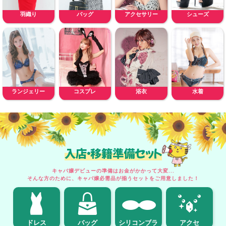
羽織り
バッグ
アクセサリー
シューズ
ランジェリー
コスプレ
浴衣
水着
入店・移籍準備セット
キャバ嬢デビューの準備はお金がかかって大変...
そんな方のために、キャバ嬢必需品が揃うセットをご用意しました！
ドレス
バッグ
シリコンブラ
アクセ