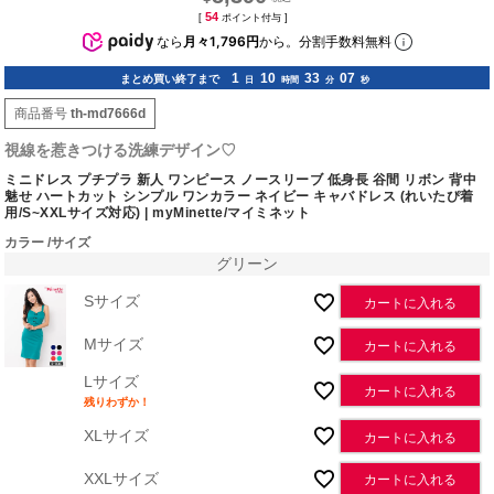
54
[
ポイント付与 ]
なら
月々1,796円
から。分割手数料無料
1
10
33
06
まとめ買い終了まで
日
時間
分
秒
商品番号
th-md7666d
視線を惹きつける洗練デザイン♡
ミニドレス プチプラ 新人 ワンピース ノースリーブ 低身長 谷間 リボン 背中
魅せ ハートカット シンプル ワンカラー ネイビー キャバドレス (れいたぴ着
用/S~XXLサイズ対応) | myMinette/マイミネット
カラー
サイズ
グリーン
Sサイズ
カートに入れる
Mサイズ
カートに入れる
Lサイズ
カートに入れる
残りわずか！
XLサイズ
カートに入れる
XXLサイズ
カートに入れる