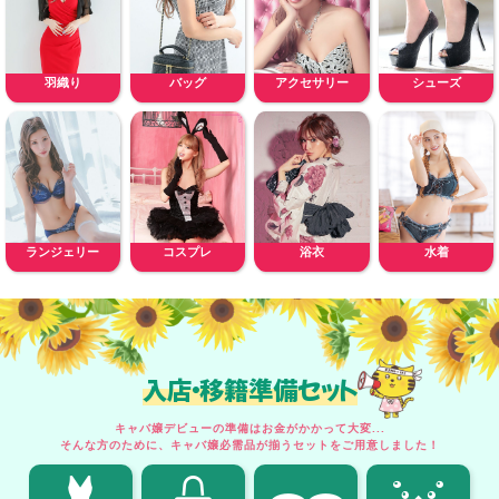
羽織り
バッグ
アクセサリー
シューズ
ランジェリー
コスプレ
浴衣
水着
入店・移籍準備セット
キャバ嬢デビューの準備はお金がかかって大変...
そんな方のために、キャバ嬢必需品が揃うセットをご用意しました！