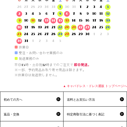
日
月
火
水
木
金
土
日
月
火
水
木
金
土
26
27
28
29
30
31
1
30
31
1
2
3
4
5
2
3
4
5
6
7
8
6
7
8
9
10
11
12
9
10
11
12
13
14
15
13
14
15
16
17
18
19
16
17
18
19
20
21
22
20
21
22
23
24
25
26
23
24
25
26
27
28
29
27
28
29
30
1
2
3
30
31
1
2
3
4
5
■
休業日
■
受注・お問い合わせ業務のみ
■
発送業務のみ
平日15時・土日祝12時までのご注文で 
即日発送。
※一部、予約商品お取り寄せ商品は除きます。

※休業日は発送致しません。

▲ キャバドレス・ドレス通販 トップページへ
初めての方へ
送料とお支払い方法
返品・交換
特定商取引法に基づく表記