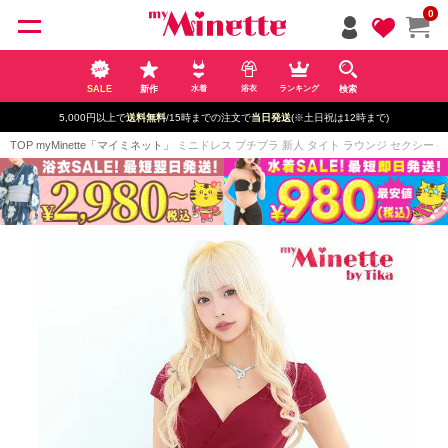
ペー
0
ジト
ップ
へ
SALE
新作
検索
水着
浴衣
ランキング
5,000円以上で
送料無料
/15時までの注文で
当日発送
(※土日祝は12時まで)
TOP
myMinette「マイミネット」
ミニドレス プチプラ 新人 タイト ラウンジ セクシー 半袖