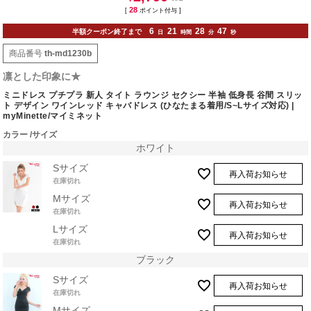
28
[
ポイント付与 ]
6
21
28
46
半額クーポン終了まで
日
時間
分
秒
商品番号
th-md1230b
凛とした印象に★
ミニドレス プチプラ 新人 タイト ラウンジ セクシー 半袖 低身長 谷間 スリッ
ト デザイン ワインレッド キャバドレス (ひなたまる着用/S~Lサイズ対応) |
myMinette/マイミネット
カラー
サイズ
ホワイト
Sサイズ
再入荷お知らせ
在庫切れ
Mサイズ
再入荷お知らせ
在庫切れ
Lサイズ
再入荷お知らせ
在庫切れ
ブラック
Sサイズ
再入荷お知らせ
在庫切れ
Mサイズ