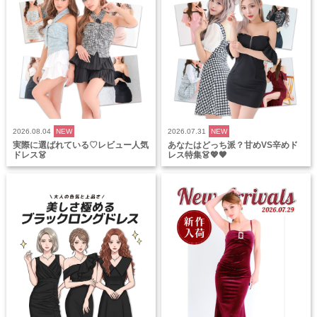
2026.08.04
NEW
2026.07.31
NEW
実際に選ばれている♡レビュー人気
あなたはどっち派？甘めVS辛めド
ドレス👗
レス特集👗💖🖤