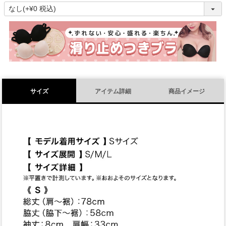
(
必
須
)
サイズ
アイテム詳細
商品イメージ