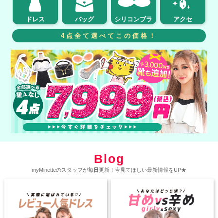
ドレス
バッグ
シリコンブラ
アクセ
4点全て選べてこの価格！
Blog
myMinetteのスタッフが
毎日
更新！今見てほしい最新情報をUP★