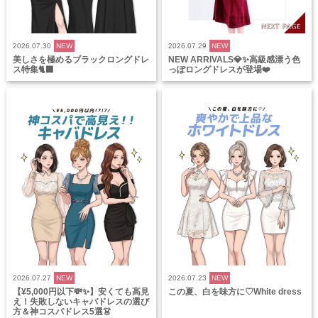
2026.07.30
NEW
2026.07.29
NEW
美しさを極めるブラックロングドレ
NEW ARRIVALS💎✨高級感漂う色
ス特集🐈‍⬛
っぽロングドレスが登場❤️
2026.07.27
NEW
2026.07.23
NEW
【¥5,000円以下💸✨】安くても高見
この夏、白を味方に♡White dress
え！失敗しないキャバドレスの選び
方＆神コスパドレス5選👗