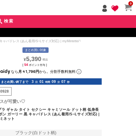
ペー
0
ジト
ップ
検索
へ
レス (あん着用/S~Lサイズ対応) | myMintette/マイミネット
まとめ買い対象
5,390
¥
54
[
ポイント付与 ]
なら
月々1,796円
から。分割手数料無料
3
01
09
05
まとめ買い終了まで
日
時間
分
秒
10928
スが可愛い♡
ラ ギャル タイト セクシー キャミソール ドット柄 低身長
ボン ガーリー 黒 キャバドレス (あん着用/S~Lサイズ対応) |
マイミネット
ブラック(白ドット柄)