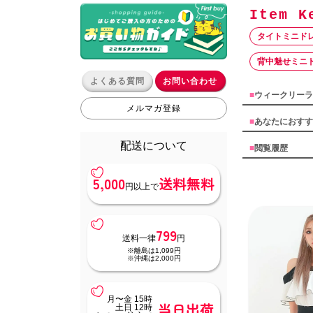
タイトミニド
背中魅せミニ
よくある質問
お問い合わせ
■
ウィークリーラ
メルマガ登録
■
あなたにおすす
配送について
■
閲覧履歴
5,000
送料無料
円以上で
799
送料一律
円
※離島は1,099円
※沖縄は2,000円
月〜金 15時
当日出荷
土日 12時