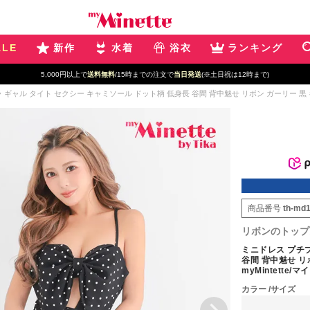
ALE
新作
水着
浴衣
ランキング
5,000円以上で
送料無料
/15時までの注文で
当日発送
(※土日祝は12時まで)
ギャル タイト セクシー キャミソール ドット柄 低身長 谷間 背中魅せ リボン ガーリー 黒 キャバド
商品番号
th-md
リボンのトップ
ミニドレス プチプ
谷間 背中魅せ リ
myMintette/
カラー
サイズ