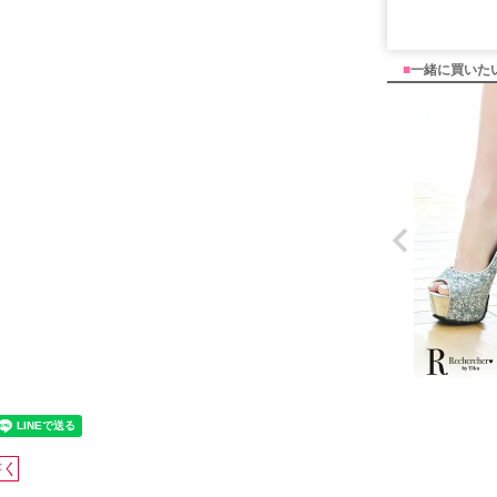
■
一緒に買いた
書く