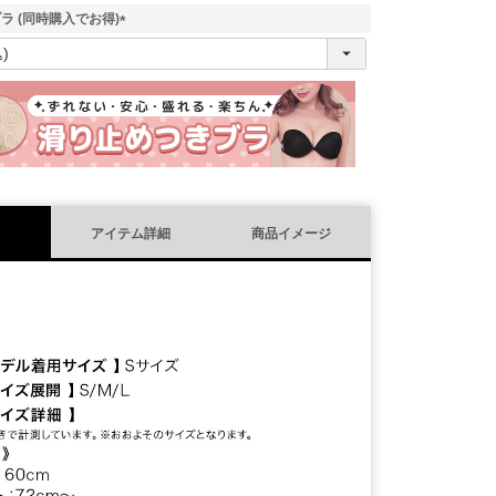
ラ (同時購入でお得)
(
必
須
)
アイテム詳細
商品イメージ