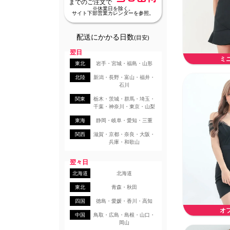
までのご注文で
※休業日を除く。
サイト下部営業カレンダーを参照。
配送にかかる日数
(目安)
翌日
ミ
東北
岩手・宮城・福島・山形
北陸
新潟・長野・富山・福井・
石川
関東
栃木・茨城・群馬・埼玉・
千葉・神奈川・東京・山梨
東海
静岡・岐阜・愛知・三重
関西
滋賀・京都・奈良・大阪・
兵庫・和歌山
翌々日
北海道
北海道
東北
青森・秋田
四国
徳島・愛媛・香川・高知
オ
中国
鳥取・広島・島根・山口・
岡山